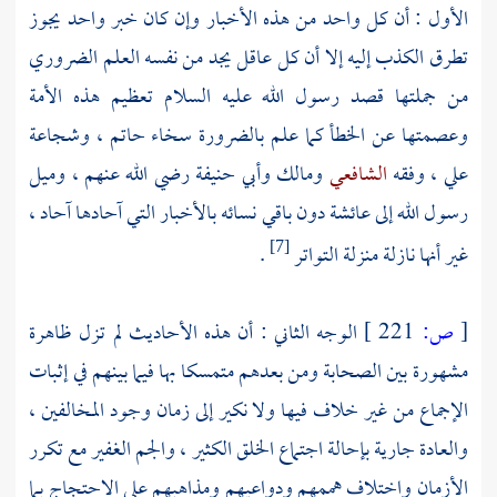
الأول : أن كل واحد من هذه الأخبار وإن كان خبر واحد يجوز
تطرق الكذب إليه إلا أن كل عاقل يجد من نفسه العلم الضروري
من جملتها قصد رسول الله عليه السلام تعظيم هذه الأمة
وعصمتها عن الخطأ كما علم بالضرورة سخاء
حاتم
، وشجاعة
علي
، وفقه
الشافعي
ومالك
وأبي حنيفة
رضي الله عنهم ، وميل
رسول الله إلى
عائشة
دون باقي نسائه بالأخبار التي آحادها آحاد ،
غير أنها نازلة منزلة التواتر
.
[7]
[
ص:
221 ]
الوجه الثاني : أن هذه الأحاديث لم تزل ظاهرة
مشهورة بين الصحابة ومن بعدهم متمسكا بها فيما بينهم في إثبات
الإجماع من غير خلاف فيها ولا نكير إلى زمان وجود المخالفين ،
والعادة جارية بإحالة اجتماع الخلق الكثير ، والجم الغفير مع تكرر
الأزمان واختلاف هممهم ودواعيهم ومذاهبهم على الاحتجاج بما