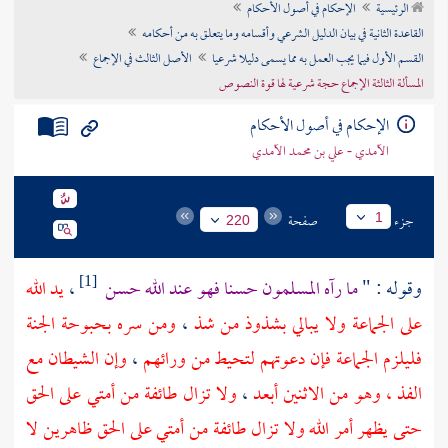
الرئيسية
الإحكام في أصول الأحكام
تراجم الأعلام
القاعدة الثانية في بيان الدليل الشرعي وأقسامه وما يتعلق به من أحكامه
القسم الأول فيما يجب العمل به مما يسمى دليلا شرعيا
الأصل الثالث في الإجماع
المسألة الثالثة الإجماع حجة شرعية لها قوة النصوص
الإحكام في أصول الأحكام
الآمدي - علي بن محمد الآمدي
جزء
صفحة
1
220
وقوله : "
ما رآه المسلمون حسنا فهو عند الله حسن
،
يد الله
[1]
على الجماعة ولا يبالي بشذوذ من شذ
،
ومن سره بحبوحة الجنة
فليلزم الجماعة فإن دعوتهم لتحيط من ورائهم
،
وإن الشيطان مع
الفذ ، وهو من الاثنين أبعد
،
ولا تزال طائفة من أمتي على الحق
حتى يظهر أمر الله ولا تزال طائفة من أمتي على الحق ظاهرين لا