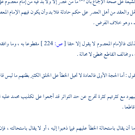
لشيعة
على صحة الإجماع بأن
ما من عصر إلا ولا بد فيه من إمام معصوم على 
حل والعقد من أهل العصر على حكم حادثة فلا بد وأن يكون فيهم الإمام المعصوم
د ، وهو خلاف الفرض .
لك فالإمام المعصوم لا يقول إلا حقا
[
ص:
224 ]
مقطوعا به ، وما وافقه
، ومخالف القاطع مخطئ لا محالة .
ول : أما الحجة الأولى فالعادة لا تحيل الخطأ على الخلق الكثير بظنهم ما ليس قا
يهود
مع كثرتهم كثرة تخرج عن حد التواتر قد أجمعوا على تكذيب
محمد
عليه 
اطعا .
ما أن يقال باستحالة الخطأ عليهم فيما ذهبوا إليه ، أو لا يقال باستحالته ، ف