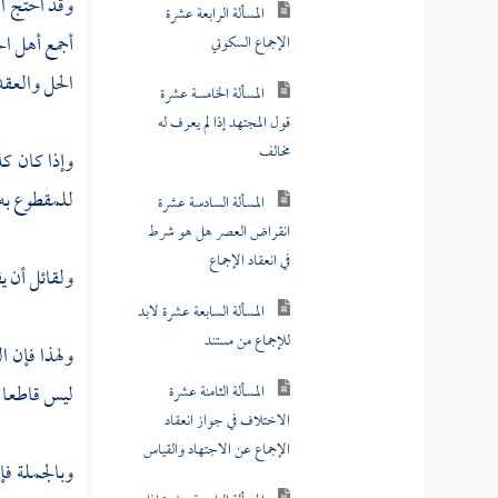
وقد احتج
ا
المسألة الرابعة عشرة
أجمع أهل ال
الإجماع السكوتي
الحل والعق
المسألة الخامسة عشرة
قول المجتهد إذا لم يعرف له
مخالف
وإذا كان كذ
للمقطوع به 
المسألة السادسة عشرة
انقراض العصر هل هو شرط
في انعقاد الإجماع
ولقائل أن يق
المسألة السابعة عشرة لابد
للإجماع من مستند
ولهذا فإن
ال
ليس قاطعا ق
المسألة الثامنة عشرة
الاختلاف في جواز انعقاد
الإجماع عن الاجتهاد والقياس
وبالجملة فإ