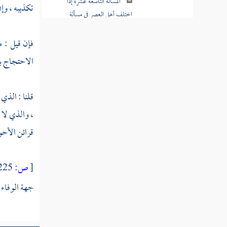
المسألة التاسعة عشرة إذا
تكذيبه ، وإ
اختلف أهل العصر في مسألة
على قولين هل يجوز لمن بعدهم
إحداث قول ثالث
فإن قيل : م
الاحتجاج بال
المسألة العشرون إذا
استدل أهل العصر في مسألة
بدليل فهل يجوز لمن بعدهم
قلنا : الذي 
إحداث دليل آخر
، والذي لا 
المسألة الحادية والعشرون
قرائن الأحوا
الخلاف في إجماع عصر لاحق
على أحد قولي عصر سابق
[
ص:
225 ]
المسألة الثانية والعشرون
جهة الوفاء 
الخلاف في إجماع أهل عصر على
أحد أقوالهم
المسألة الثالثة والعشرون