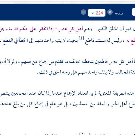
صفحة
224
ل فهو أن الخلق الكثير - وهم
أهل كل عصر - إذا اتفقوا على حكم قضية وجزموا
ع به
، وليس له مستند قاطع
بحيث لا يتنبه واحد منهم إلى الخطأ في القطع ب
[1]
 أهل كل عصر قاطعين بتخطئة مخالف ما تقدم من إجماع من قبلهم ، ولولا أن 
ة المخالف ولا يقف واحد منهم على وجه الحق في ذلك .
 الطريقة المعنوية لم ير انعقاد الإجماع عندما إذا كان عدد المجمعين ينقص 
اع أهل الحل والعقد من المسلمين ، بل هو عام في إجماع كل من بلغ عددهم 
[2]