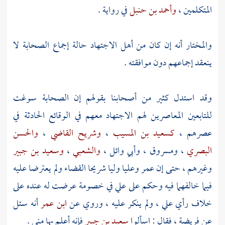
المتكلمين ،
وأحمد بن حنبل
في رواية .
والمختار أنه إن كان من أهل الاجتهاد حالة إجماع الصحابة لا
ينعقد إجماعهم دون موافقته .
وقد استدل كثير من أصحابنا بقولهم إن الصحابة سوغت
للتابعين المعاصرين لهم الاجتهاد معهم في الوقائع الحادثة في
عصرهم ،
كسعيد بن المسيب
،
وشريح القاضي
،
والحسن
البصري
،
ومسروق
،
وأبي وائل
،
والشعبي
،
وسعيد بن جبير
وغيرهم ، حتى إن
عمر
وعليا
وليا
شريحا
القضاء ولم يعترضا عليه
فيما خالفهما فيه وحكم على
علي
في خصومة عرضت له عنده على
خلاف رأي
علي
، ولم ينكر عليه ، وروي عن
ابن عمر
أنه سئل
عن فريضة ، فقال : اسألوا
سعيد بن جبير
فإنه أعلم بها مني .