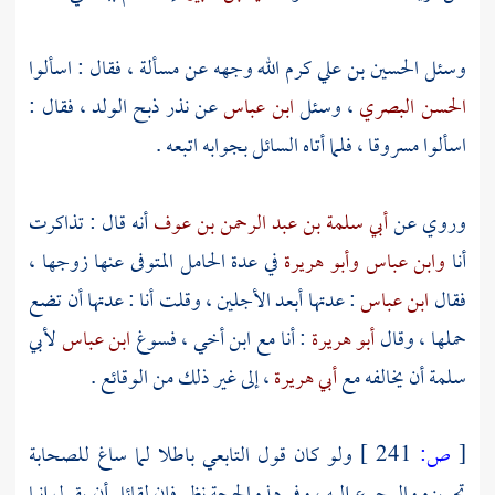
وسئل
الحسين بن علي
كرم الله وجهه عن مسألة ، فقال : اسألوا
الحسن البصري
، وسئل
ابن عباس
عن نذر ذبح الولد ، فقال :
اسألوا
مسروقا
، فلما أتاه السائل بجوابه اتبعه .
وروي عن
أبي سلمة بن عبد الرحمن بن عوف
أنه قال : تذاكرت
أنا
وابن عباس
وأبو هريرة
في عدة الحامل المتوفى عنها زوجها ،
فقال
ابن عباس
: عدتها أبعد الأجلين ، وقلت أنا : عدتها أن تضع
حملها ، وقال
أبو هريرة
: أنا مع ابن أخي ، فسوغ
ابن عباس
لأبي
سلمة
أن يخالفه مع
أبي هريرة
، إلى غير ذلك من الوقائع .
[
ص:
241 ]
ولو كان قول التابعي باطلا لما ساغ للصحابة