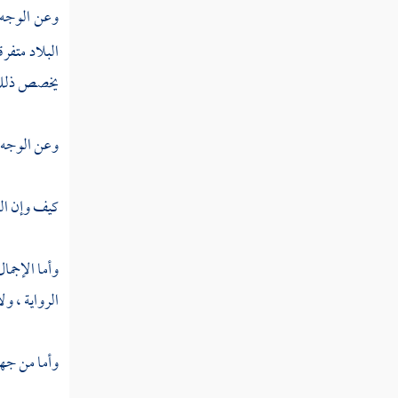
وعن الوجه ا
إحداث قول ثالث
البلاد متفرق
المسألة العشرون إذا
استدل أهل العصر في مسألة
يخصص ذلك ب
بدليل فهل يجوز لمن بعدهم
إحداث دليل آخر
وعن الوجه ا
المسألة الحادية والعشرون
الخلاف في إجماع عصر لاحق
كيف وإن ال
على أحد قولي عصر سابق
المسألة الثانية والعشرون
وأما الإجما
الخلاف في إجماع أهل عصر على
الرواية ، و
أحد أقوالهم
المسألة الثالثة والعشرون
وأما من جهة
هل يمكن وجود خبر أو دليل
ولا معارض له وتشترك الأمة