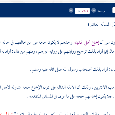
صفحة
243
المسألة العاشرة
ون على أن
إجماع أهل
المدينة
وحدهم لا يكون حجة على من خالفهم في حالة انع
ل إنما أراد بذلك ترجيح روايتهم على رواية غيرهم ، ومنهم من قال : أراد به أن 
ل : أراد بذلك أصحاب رسول الله صلى الله عليه وسلم .
هب الأكثرين ، وذلك أن الأدلة الدالة على كون الإجماع حجة متناولة لأهل
ا
 ، فلا يكون إجماعهم حجة على ما عرف في المسائل المتقدمة .
صر مذهب
مالك
بالنص والمعقول ، أما النص فقوله عليه السلام : "
إن
المدينة