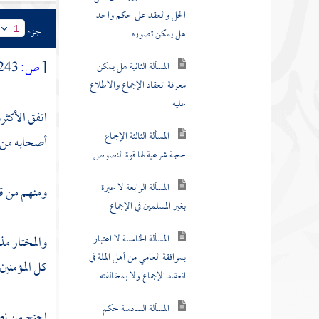
المسألة الثالثة الإجماع
حجة شرعية لها قوة النصوص
جزء
1
المسألة الرابعة لا عبرة
[
ص:
243 ]
بغير المسلمين في الإجماع
المسألة الخامسة لا اعتبار
اتفق الأكثر
بموافقة العامي من أهل الملة في
أصحابه من قا
انعقاد الإجماع ولا بمخالفته
المسألة السادسة حكم
ومنهم من قا
مخالفة المجتهد للإجماع
المسألة السابعة حكم
والمختار مذ
إجماع أهل كل عصر
كل المؤمنين
المسألة الثامنة حكم انعقاد
إجماع الأكثر مع مخالفة الأقل
احتج من ن