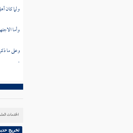
في عدم العلم به
ولما كان أه
المسألة الرابعة والعشرون
هل يمكن ارتداد الأمة
وأما الاجته
المسألة الخامسة والعشرون
هل التمسك بأقل ما قيل ليس
وعلى ما ذكر
تمسكا بالإجماع
.
المسألة السادسة
والعشرون هل يثبت الإجماع
بخبر الواحد
المسألة السابعة والعشرون
حكم جاحد الحكم المجمع
عليه
الخدمات العلم
خاتمة فيما يكون الإجماع
تخريج حدي