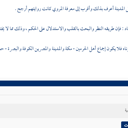
ل
المدينة
أعرف بذلك وأقرب إلى معرفة المروي كانت روايتهم أرجح .
اد : فإن طريقه النظر والبحث بالقلب والاستدلال على الحكم ، وذلك مما لا يخ
ناه فلا يكون إجماع أهل
الحرمين
-
مكة
والمدينة
والمصرين
الكوفة
والبصرة
- حج
ية
ث