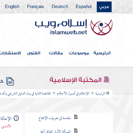
يسمى دليلا شرعيا
عربي
Español
Deutsch
Français
English
الأصل الأول في تحقيق معنى
الكتاب وما يتعلق به من المسائل
الأصل الثاني في السنة
الأصل الثالث في الإجماع
الرئيسية
موسوعات
مقالات
الفتوى
الاستشارات
مقدمة في تعريف الإجماع
المسألة الأولى اتفاق أهل
المكتبة الإسلامية
الحل والعقد على حكم واحد
كتب
هل يمكن تصوره
الرئيسية
الإحكام في أصول الأحكام
القاعدة الثانية في بيان الدليل الشرعي وأقس
المسألة الثانية هل يمكن
معرفة انعقاد الإجماع والاطلاع
الإحكام
عليه
الآمدي -