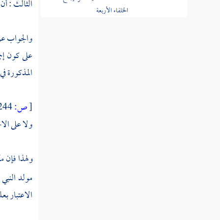
الثالث : أن
المسألة الخامسة عشرة
قول المجتهد إذا لم يعرف له
مخالف
والجواب عن
على كون إج
المسألة السادسة عشرة
المذكورة في
انقراض العصر هل هو شرط
في انعقاد الإجماع
[
ص:
244 ]
المسألة السابعة عشرة لابد
للإجماع من مستند
ولا على الا
المسألة الثامنة عشرة
الاختلاف في جواز انعقاد
ولهذا فإن
م
الإجماع عن الاجتهاد والقياس
مولد النبي 
المسألة التاسعة عشرة إذا
الاعتبار بعل
اختلف أهل العصر في مسألة
على قولين هل يجوز لمن بعدهم