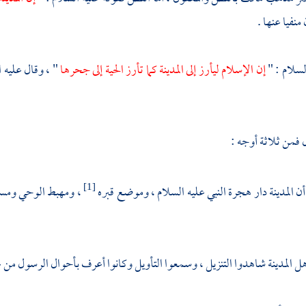
نفيا عنها .
لسلام : "
إن الإسلام ليأرز إلى
المدينة
كما تأرز الحية إلى جحرها
" ، وقال عليه 
ل فمن ثلاثة أوجه :
أن
المدينة
دار هجرة النبي عليه السلام ، وموضع قبره
، ومهبط الوحي ومستق
[1]
أهل
المدينة
شاهدوا التنزيل ، وسمعوا التأويل وكانوا أعرف بأحوال الرسول من 