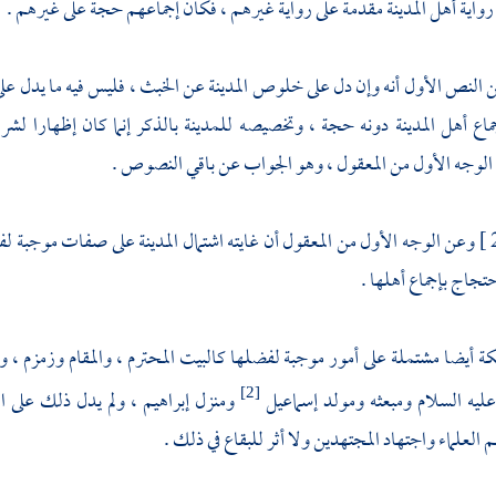
 رواية أهل
المدينة
مقدمة على رواية غيرهم ، فكان إجماعهم حجة على غيرهم .
 النص الأول أنه وإن دل على خلوص
المدينة
عن الخبث ، فليس فيه ما يدل عل
ماع أهل
المدينة
دونه حجة ، وتخصيصه
للمدينة
بالذكر إنما كان إظهارا لشرف
 الوجه الأول من المعقول ، وهو الجواب عن باقي النصوص .
وعن الوجه الأول من المعقول أن غايته اشتمال
المدينة
على صفات موجبة لفضل
حتجاج بإجماع أهلها .
كة
أيضا مشتملة على أمور موجبة لفضلها
كالبيت المحترم
،
والمقام
وزمزم
،
وا
عليه السلام ومبعثه ومولد
إسماعيل
ومنزل
إبراهيم
، ولم يدل ذلك على الا
[2]
م العلماء واجتهاد المجتهدين ولا أثر للبقاع في ذلك .