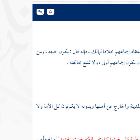
قاد إجماعهم خلافا
لمالك
، فإنه قال : يكون حجة ، ومن
يكون إجماعهم أولى ، ولا تمتنع مخالفته .
لمدينة
والخارج عن أهلها وبدونه لا يكونون كل الأمة ولا
طيبة تنفي خبثها كما ينفي الكير خبث الحديد
" والخطأ من