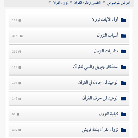
العرض الموضوعي
التفسير وعلوم القرآن
نزول القرآن
تراجم الأعلام
أول الآيات نزولا
111
أسباب النزول
3150
مناسبات النزول
337
استذكار جبريل والنبي للقرآن
118
الوعيد لمن جادل في القرآن
104
الوعيد لمن حرف القرآن
142
كيفية النزول
61
نزول القرآن بلغة قريش
407