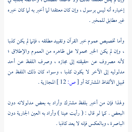
وإن لم يكن معتقدا لذلك ولا قاصدا للصدق ، وحاكمة بكذبه في
إخباره أنه ليس برسول ، وإن كان معتقدا لما أخبر به لما كان خبره
غير مطابق للمخبر .
وأما تخصيص عموم خبر القرآن وتقييد مطلقه ، فإنما لم يكن كذبا
، وإن لم يكن الخبر محمولا على ظاهره من العموم والإطلاق ؛
لأنه مصروف عن حقيقته إلى مجازه ، وصرف اللفظ عن أحد
مدلوليه إلى الآخر لا يكون كذبا ، وسواء كان ذلك اللفظ من
قبيل الألفاظ المشتركة أو
[
ص:
12 ]
المجازية .
ولهذا فإن من أخبر بلفظ مشترك وأراد به بعض مدلولاته دون
البعض . كما لو قال : ( رأيت عينا ) وأراد به العين الجارية دون
الباصرة ، وبالعكس فإنه لا يعد كاذبا .