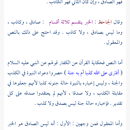
فهو الصادق ، وإن كان الثاني فهو الكاذب .
وقال
الجاحظ
:
الخبر ينقسم ثلاثة أقسام
: صادق ، وكاذب ،
وما ليس بصادق ، ولا كاذب . وقد احتج على ذلك بالنص
والمعقول .
أما النص فحكاية القرآن عن الكفار قولهم عن النبي عليه السلام
(
أفترى على الله كذبا أم به جنة
) حصروا دعواه النبوة في الكذب
والجنة ، وليس إخباره بالنبوة حالة جنونه كذبا لأنهم جعلوها في
مقابلة الكذب ، ولا صدقا ، لأنهم لم يعتقدوا صدقه على كل
تقدير . فإخباره حالة جنة ليس بصدق ولا كذب .
وأما المعقول فمن وجهين : الأول : أنه ليس الصادق هو الخبر