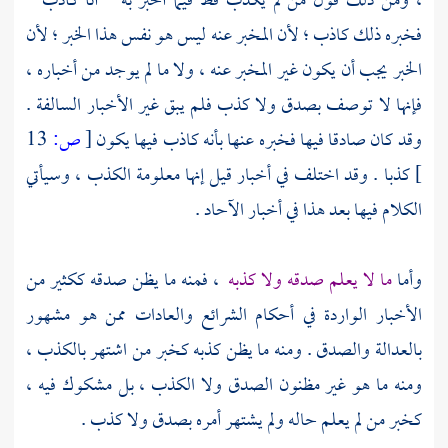
، ومن ذلك قول من لم يكذب قط فيما أخبر به " أنا كاذب "
فخبره ذلك كاذب ؛ لأن المخبر عنه ليس هو نفس هذا الخبر ؛ لأن
الخبر يجب أن يكون غير المخبر عنه ، ولا ما لم يوجد من أخباره ،
فإنها لا توصف بصدق ولا كذب فلم يبق غير الأخبار السالفة .
وقد كان صادقا فيها فخبره عنها بأنه كاذب فيها يكون
[
ص:
13
]
كذبا . وقد اختلف في أخبار قيل إنها معلومة الكذب ، وسيأتي
الكلام فيها بعد هذا في أخبار الآحاد .
وأما
ما لا يعلم صدقه ولا كذبه
، فمنه ما يظن صدقه ككثير من
الأخبار الواردة في أحكام الشرائع والعادات ممن هو مشهور
بالعدالة والصدق . ومنه ما يظن كذبه كخبر من اشتهر بالكذب ،
ومنه ما هو غير مظنون الصدق ولا الكذب ، بل مشكوك فيه ،
كخبر من لم يعلم حاله ولم يشتهر أمره بصدق ولا كذب .