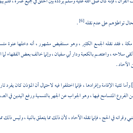
القرآن ، فإنه كان صلى الله عليه وسلم يردده بين الخلق في جميع عمره ، فلم يب
ال تواطؤهم على عدم نقله
.
[6]
مكة
، فقد نقله الجمع الكثير ، وهو مستفيض مشهور ، أنه دخلها عنوة متسلح
ألقى سلاحه ، واعتصم
بالكعبة
ودار
أبي سفيان
، وإنما خالف بعض الفقهاء لما ا
الآحاد .
وأما تثنية الإقامة وإفرادها ، فإنما اختلفوا فيه لاحتمال أن المؤذن كان يفرد
من الفروع المتسامح فيها ، وهو الجواب عن الجهر بالتسمية ورفع اليدين في الصلا
لنبي وقرانه في الحج ، فإنما نقله الآحاد ، لأن ذلك مما يتعلق بالنية ، وليس ذلك 