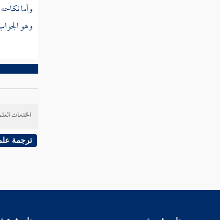
الخلق
وأما نكاحه
وهو الجواب 
المسألة
السادسة
هل
يجوز
التعبد
بخبر
الخدمات العلم
الواحد
العدل
ترجمة علم
المسألة
السابعة
الذين
قالوا
بجواز