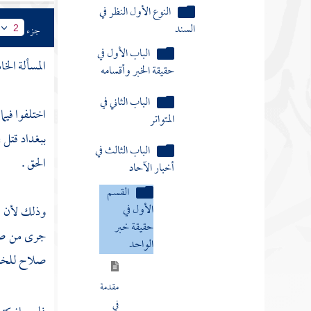
حقيقة خبر
الواحد
جزء
2
المسألة الخا
مقدمة
في
حقيقة
اختلفوا فيما
خبر
ببغداد قتل 
الواحد
وشرح
الحق .
معناه
وذلك لأن ال
المسألة
جرى من صغار
الأولى
صلاح للخلق 
الواحد
العدل
إذا