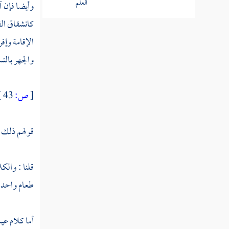
وأيضا فإن آ
ولم
ينكر
كانشقاق الق
عليه
الإقامة وإف
هل
والجهر بالتس
يعلم
كونه
صادقا
[
ص:
43 ]
فيه
قولهم ذلك : 
المسألة
الثالثة
إذا
قلنا : والك
أخبر
طعام واحد ف
واحد
بخبر
عن أمر
أما كلام
عي