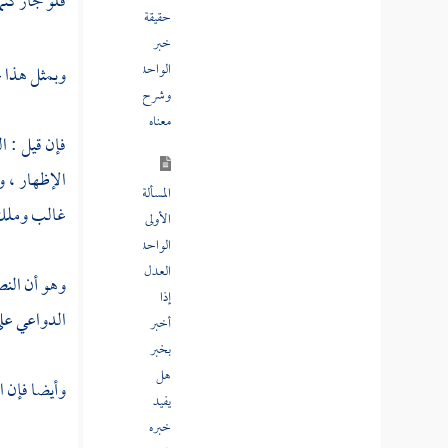
فلو جاز كتم
أخبر
بخبر
هل
وبمثل هذا ع
يفيد
خبره
العلم
فإن قيل : ا
الإظهار ، و
المسألة
غالب وملك 
الثانية
إذا
وهو أن
الن
أخبر
واحد
الدواعي على
بين
يدي
وأيضا فإن ال
رسول
الله
بخبر