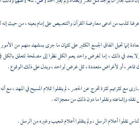
ان ذلك لجاز أن يوجد مثل
مصر
وبغداد
ولم يخبر أحد
[
ص:
42 ]
عنهما وذلك م
رفنا كذب من ادعى معارضة القرآن والتنصيص على إمام بعينه ، من حيث إنه 
لعادة إنما تحيل اتفاق الجمع الكثير على كتمان ما جرى بمشهد منهم من الأمور 
لا بعد في ذلك ، إما لغرض واحد يعم الكل نظرا إلى مصلحة تتعلق بالكل ف
قاهر ، أو لأغراض متعددة ، كل غرض لواحد ، ويدل على ذلك الوقوع .
صارى
مع كثرتهم كثرة تخرج عن الحصر ، لم ينقلوا كلام المسيح في المهد ، م
 نقله وإشاعته ونقلوا ما دون ذلك من معجزاته .
ناس نقلوا أعلام الرسل ، ولم ينقلوا أعلام
شعيب
وغيره من الرسل .