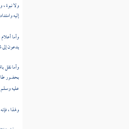
محس
ولا نبوة ، 
بين
إليه وامتداد
يدي
جماعة
عظيمة
وأما أعلام
ش
وسكتوا
يدعون إلى ش
عن
تكذيبه
وأما نقل با
المسألة
بحضور طائفة
الرابعة
عليه وسلم ق
إذا روى
واحد
خبرا
ولهذا ، فإن
ورأينا
الأمة
مجمعة