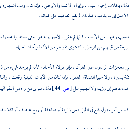
وذلك بخلاف إحياء الميت ، وإبراء الأكمه والأبرص ، فإنه كان وقت اشتهاره 
 الأعين إلى ما يدعيه ، فلذلك لم يقع اتفاقهم على كتمانه .
عيب
وغيره من الأنبياء ، فإنما لم ينقل ؛ لأنهم لم يدعوا حتى يستدلوا عليها
ريعة من قبلهم من الرسل ، كدعوى غيرهم من الأئمة وآحاد العلماء .
قي معجزات الرسول غير القرآن ، فإنما تولاه الآحاد ؛ لأنه لم يوجد شيء من
 يسيرة ، ولا سيما انشقاق القمر ، فإنه كان من الآيات الليلية وقعت ، والناس
د دعاهم إلى رؤيته ولا نبههم على
[
ص:
44 ]
ذلك سوى من رآه من النفر الي
ه كم من أمر مهول يقع في الليل ، من زلزلة أو صاعقة أو ريح عاصف أو انقض