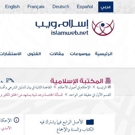
عربي
Español
Deutsch
Français
English
الأصل الثالث في الإجماع
الأصل الرابع فيما يشترك فيه
الكتاب والسنة والإجماع
النوع الأول النظر في
السند
الرئيسية
موسوعات
مقالات
الفتوى
الاستشارات
الباب الأول في
حقيقة الخبر وأقسامه
المكتبة الإسلامية
الباب الثاني في
كتب
الرئيسية
الإحكام في أصول الأحكام
القاعدة الثانية في بيان الدليل الشرعي وأقس
المتواتر
القسم الأول في حقيقة خبر الواحد
المسألة الخامسة وجد شيئا بمشهد من الخلق الكثير وا
الباب الثالث في
أخبار الآحاد
الإحكام
القسم
الآمدي -
الأول في