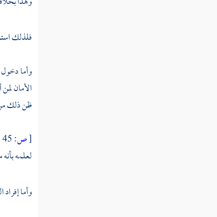
وهذا بخلاف 
على
العمل
بمقتضاه
فلذلك استح
المسألة
وأما دخول
الخامسة
الأمان لمن 
وجد
ظن ذلك من 
شيئا
بمشهد
من
[
ص:
45 ]
الخلق
لعلمه بأنه 
الكثير
وانفرد
بروايته
وأما إفراد ا
عن
باقي