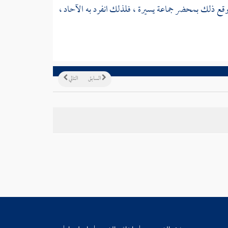
وقع ذلك بمحضر جماعة يسيرة ، فلذلك انفرد به الآحاد ،
السابق
التالي