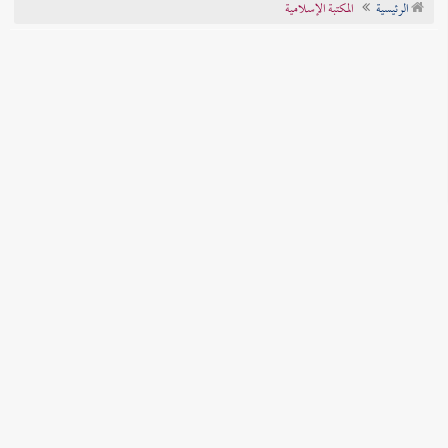
الرئيسية
المكتبة الإسلامية
تراجم الأعلام