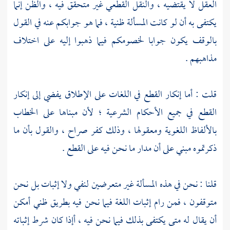
العقل لا يقتضيه ، والنقل القطعي غير متحقق فيه ، والظن إنما
يكتفى به أن لو كانت المسألة ظنية ، فما هو جوابكم عنه في القول
بالوقف يكون جوابا لخصومكم فيما ذهبوا إليه على اختلاف
مذاهبهم .
قلت : أما إنكار القطع في اللغات على الإطلاق يفضي إلى إنكار
القطع في جميع الأحكام الشرعية ؛ لأن مبناها على الخطاب
بالألفاظ اللغوية ومعقولها ، وذلك كفر صراح ، والقول بأن ما
ذكرتموه مبني على أن مدار ما نحن فيه على القطع .
قلنا : نحن في هذه المسألة غير متعرضين لنفي ولا إثبات بل نحن
متوقفون ، فمن رام إثبات اللغة فيما نحن فيه بطريق ظني أمكن
أن يقال له متى يكتفى بذلك فيما نحن فيه ، أإذا كان شرط إثباته