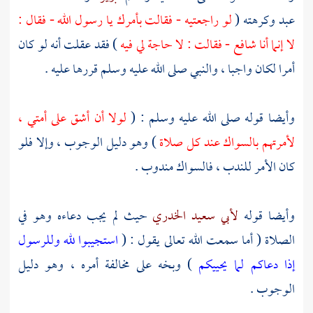
عبد وكرهته (
لو راجعتيه - فقالت بأمرك يا رسول الله - فقال :
لا إنما أنا شافع - فقالت : لا حاجة لي فيه
) فقد عقلت أنه لو كان
أمرا لكان واجبا ، والنبي صلى الله عليه وسلم قررها عليه .
وأيضا قوله صلى الله عليه وسلم : (
لولا أن أشق على أمتي ،
لأمرتهم بالسواك عند كل صلاة
) وهو دليل الوجوب ، وإلا فلو
كان الأمر للندب ، فالسواك مندوب .
وأيضا قوله
لأبي سعيد الخدري
حيث لم يجب دعاءه وهو في
الصلاة ( أما سمعت الله تعالى يقول : (
استجيبوا لله وللرسول
إذا دعاكم لما يحييكم
) وبخه على مخالفة أمره ، وهو دليل
الوجوب .