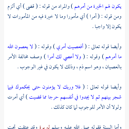
يكون لهم الخيرة من أمرهم
) والمراد من قوله : ( قضى ) أي ألزم
ومن قوله : ( أمرا ) أي مأمورا وما لا خيرة فيه من المأمورات لا
يكون إلا واجبا .
وأيضا قوله تعالى : (
أفعصيت أمري
) وقوله : (
لا يعصون الله
ما أمرهم
) وقوله : (
ولا أعصي لك أمرا
) وصف مخالفة الأمر
بالعصيان ، وهو اسم ذم ، وذلك لا يكون في غير الوجوب .
وأيضا قوله تعالى : (
فلا وربك لا يؤمنون حتى يحكموك فيما
شجر بينهم ثم لا يجدوا في أنفسهم حرجا مما قضيت
) أي أمرت
ولولا أن الأمر للوجوب لما كان كذلك .
وأما السنة فقوله صلى الله عليه وسلم
لبريرة
وقد عتقت تحت