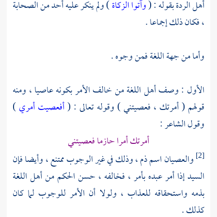
أهل الردة بقوله : (
وآتوا الزكاة
) ولم ينكر عليه أحد من الصحابة
، فكان ذلك إجماعا .
وأما من جهة اللغة فمن وجوه .
الأول : وصف أهل اللغة من خالف الأمر بكونه عاصيا ، ومنه
قولهم ( أمرتك ، فعصيتني ) وقوله تعالى : (
أفعصيت أمري
)
وقول الشاعر :
أمرتك أمرا حازما فعصيتني
والعصيان اسم ذم ، وذلك في غير الوجوب ممتنع ، وأيضا فإن
[2]
السيد إذا أمر عبده بأمر ، فخالفه ، حسن الحكم من أهل اللغة
بذمه واستحقاقه للعذاب ، ولولا أن الأمر للوجوب لما كان
كذلك .