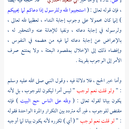
[
ص:
152 ]
وأما خبر
أبي سعيد الخدري
فلا حجة فيه أيضا
، فإن قوله تعالى : (
استجيبوا لله وللرسول إذا دعاكم لما يحييكم
) إنما كان محمولا على وجوب إجابة النداء ، تعظيما لله تعالى ،
ولرسوله في إجابة دعائه ، ونفيا للإهانة عنه والتحقير له ،
بالإعراض عن إجابة دعائه لما فيه من هضمه في النفوس ،
وإفضاء ذلك إلى الإخلال بمقصود البعثة ، ولا يمتنع صرف
الأمر إلى الوجوب بقرينة .
وأما خبر الحج ، فلا دلالة فيه ، وقول النبي صلى الله عليه وسلم
: "
ولو قلت نعم لوجب
" ليس أمرا ليكون للوجوب ، بل لأنه
يكون بيانا لقوله تعالى : (
ولله على الناس حج البيت
) فإنه
مقتض للوجوب ، غير أنه متردد بين التكرار والمرة الواحدة فقوله
: "
لو قلت نعم لوجب
" ( أي ) تكرره لأنه يكون بيانا لما أوجبه