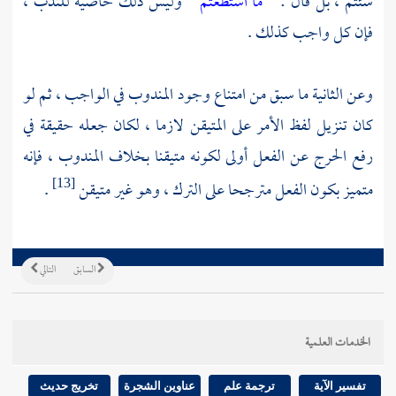
شئتم ، بل قال : "
ما استطعتم
" وليس ذلك خاصية للندب ،
فإن كل واجب كذلك .
وعن الثانية ما سبق من امتناع وجود المندوب في الواجب ، ثم لو
كان تنزيل لفظ الأمر على المتيقن لازما ، لكان جعله حقيقة في
رفع الحرج عن الفعل أولى لكونه متيقنا بخلاف المندوب ، فإنه
متميز بكون الفعل مترجحا على الترك ، وهو غير متيقن
.
[13]
السابق
التالي
الخدمات العلمية
تفسير الآية
ترجمة علم
عناوين الشجرة
تخريج حديث