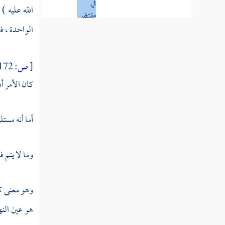
الله عليه )
والاقتضاء
فالفعل
الواحدة ، ف
المطلوب
يكون فعله
راجحا
[
ص:
172 ]
على تركه
كان الأمر أ
المسألة
أما أنه مستل
الثالثة
الأمر
العري
وما لا يتم 
عن
القرائن
وهو معنى كو
هو عين النه
المسألة