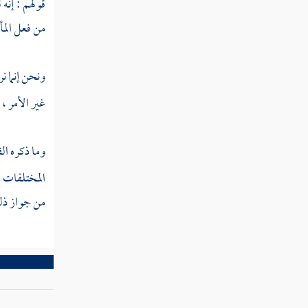
قولهم : إنه
تفعل
فيه
من فعل المأ
المسألة
ونحن إنما ن
العاشرة
غير الأمر ، 
الأمر
المتعلق
بأمر
وما ذكره
ال
المكلف
المختلفات ا
لغيره
بفعل
من جواز ذلك
من
الأفعال
المسألة
الحادية