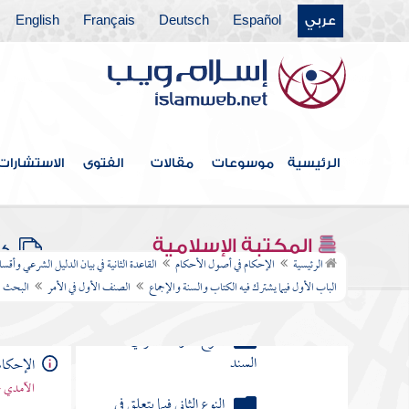
يشترك فيه الكتاب
عربي
Español
Deutsch
Français
English
والسنة والإجماع
الصنف
الأول في الأمر
البحث
الرئيسية
موسوعات
مقالات
الفتوى
الاستشارات
الأول
فيما
يطلق
المكتبة الإسلامية
عليه
كتب
الرئيسية
الإحكام في أصول الأحكام
القاعدة الثانية في بيان الدليل الشرعي وأقس
اسم
الباب الأول فيما يشترك فيه الكتاب والسنة والإجماع
الصنف الأول في الأمر
البحث ال
الأمر
حقيقة
الإحكام
البحث
الآمدي -