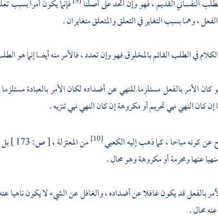
لطلب النفساني القديم ، فهو وإن اتحد على أصلنا
فإنما يكون أمرا بسبب تعلق
[9]
لفعل ، وهما بسبب التغاير في التعلق والمتعلق متغايران .
كلام في الطلب القائم بالمخلوق فهو وإن تعدد ، فالأمر منه أيضا إنما هو الطلب
و كان الأمر بالفعل مستلزما للنهي عن أضداده لكان الأمر بالعبادة مستلزما 
إن كان النهي نهي تحريم أو مكروهة إن كان النهي نهي تنزيه .
 عن كونه مباحا ، كما ذهب إليه
الكعبي
من
المعتزلة
،
[
ص:
173 ]
بل و
[10]
منهيا عنها ومحرمة أو مكروهة وهو محال .
مر بالفعل قد يكون غافلا عن أضداده ، والغافل عن الشيء لا يكون ناهيا عنه 
نه محال .