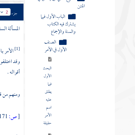
الثاني
في حد
جزء
2
الأمر
المسألة الس
البحث
الثالث
الأمر با
[1]
في
وقد اختلفوا
الصيغة
الدالة
أقواله .
على
الأمر
ومنهم من قا
البحث
الرابع
[
ص:
171 ]
في
مقتضى