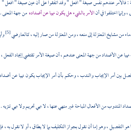
ة
: فالأمر عندهم نفس صيغة " افعل " وقد اتفقوا على أن عين صيغة " افعل " لا
 وإنما اختلفوا في أن
الأمر بالشيء هل يكون نهيا عن أضداده
من جهة المعنى .
اء من مشايخ
المعتزلة
إلى منعه ، ومن
المعتزلة
من صار إليه ،
كالعارضي
وأب
[5]
نهيا عن الأضداد من جهة المعنى عندهم ، أن صيغة الأمر تقتضي إيجاد الفعل ، وا
ل بين أمر الإيجاب والندب ، وحكم بأن أمر الإيجاب يكون نهيا عن أضداده
داد المندوب من الأفعال المباحة غير منهي عنها ، لا نهي تحريم ولا نهي تنزيه .
ا هو التفصيل ، وهو إما أن نقول بجواز التكليف بما لا يطاق ، أو لا نقول به ، 