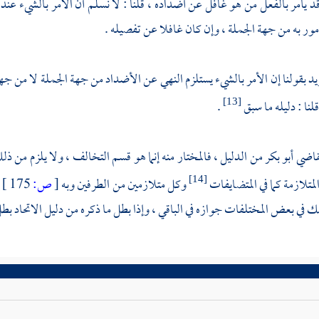
 قد يأمر بالفعل من هو غافل عن أضداده ، قلنا : لا نسلم أن الآمر بالشيء عن
مور به من جهة الجملة ، وإن كان غافلا عن تفصيله .
ريد بقولنا إن الأمر بالشيء يستلزم النهي عن الأضداد من جهة الجملة لا من جه
قلنا : دليله ما سبق
.
[13]
قاضي أبو بكر
من الدليل ، فالمختار منه إنما هو قسم التخالف ، ولا يلزم من ذ
لمتلازمة كما في المتضايفات
وكل متلازمين من الطرفين وبه
[
ص:
175 ]
[14]
 في بعض المختلفات جوازه في الباقي ، وإذا بطل ما ذكره من دليل الاتحاد بطل 