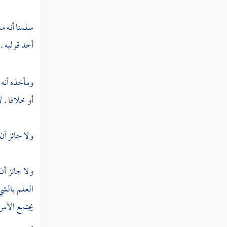
المسألة
السادسة
سلمنا أنه م
الأمر
أحد قوليه .
بالشيء
على
التعيين
ومأخذه أنه 
أو خلافا . ل
المسألة
السابعة
ولا جائز أن
الإتيان
بالمأمور
به يدل
ولا جائز أن
على
العلم بالشي
الإجزاء
يجتمع الأمر 
.
المسألة