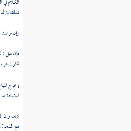
الرابعة
الكلام في ا
الأمر
تعلقه بترك ا
المعلق
بشرط
وإن فرضنا ال
المسألة
فإن قيل : ل
الخامسة
الأمر
تكون حراما 
المطلق
هل
يقتضي
وخرج المباح
تعجيل
المضادة لها 
فعل
المأمور
به
كيف وإن الآ
مع الذهول ع