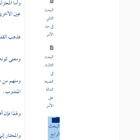
صيغة
وأما
المعتزل
الأمر
عين الأخرى ،
المسألة
الأولى
فذهب القدم
فيماذا
صيغة
ومعنى كونه 
الأمر
حقيقة
ومنهم من فص
المسألة
المندوب .
الثانية إذا
ثبت أن
ولهذا فإن أض
صيغة
افعل
ظاهرة في
والمختار إنم
الطلب