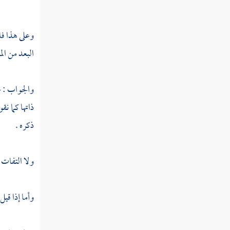
الثامنة
ورود
وعلى هذا فا
صيغة
افعل
البعد من ال
بعد
الحظر
والجواب : عن
ذاتها كما نق
المسألة
ذكره .
التاسعة
إذا ورد
الأمر
ولا التفات إ
بعبادة
في
وقت
وأما إذا قيل
مقدر
فلم