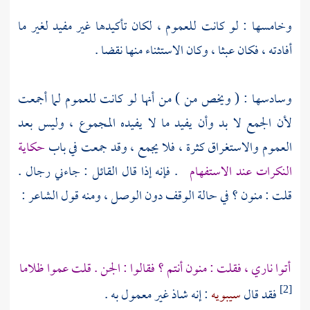
وخامسها : لو كانت للعموم ، لكان تأكيدها غير مفيد لغير ما
أفادته ، فكان عبثا ، وكان الاستثناء منها نقضا .
وسادسها : ( ويخص من ) من أنها لو كانت للعموم لما أجمعت
لأن الجمع لا بد وأن يفيد ما لا يفيده المجموع ، وليس بعد
العموم والاستغراق كثرة ، فلا يجمع ، وقد جمعت في باب
حكاية
النكرات عند الاستفهام
. فإنه إذا قال القائل : جاءني رجال .
قلت : منون ؟ في حالة الوقف دون الوصل ، ومنه قول الشاعر :
أتوا ناري ، فقلت : منون أنتم ؟ فقالوا : الجن . قلت عموا ظلاما
فقد قال
سيبويه
: إنه شاذ غير معمول به .
[2]