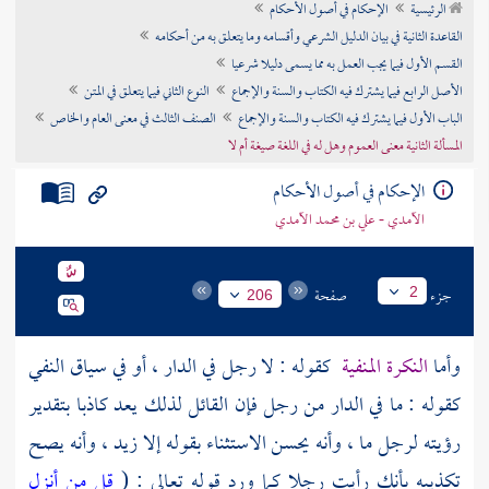
الرئيسية
الإحكام في أصول الأحكام
تراجم الأعلام
القاعدة الثانية في بيان الدليل الشرعي وأقسامه وما يتعلق به من أحكامه
القسم الأول فيما يجب العمل به مما يسمى دليلا شرعيا
الأصل الرابع فيما يشترك فيه الكتاب والسنة والإجماع
النوع الثاني فيما يتعلق في المتن
الباب الأول فيما يشترك فيه الكتاب والسنة والإجماع
الصنف الثالث في معنى العام والخاص
المسألة الثانية معنى العموم وهل له في اللغة صيغة أم لا
الإحكام في أصول الأحكام
الآمدي - علي بن محمد الآمدي
جزء
صفحة
2
206
وأما
النكرة المنفية
كقوله : لا رجل في الدار ، أو في سياق النفي
كقوله : ما في الدار من رجل فإن القائل لذلك يعد كاذبا بتقدير
رؤيته لرجل ما ، وأنه يحسن الاستثناء بقوله إلا زيد ، وأنه يصح
تكذيبه بأنك رأيت رجلا كما ورد قوله تعالى : (
قل من أنزل