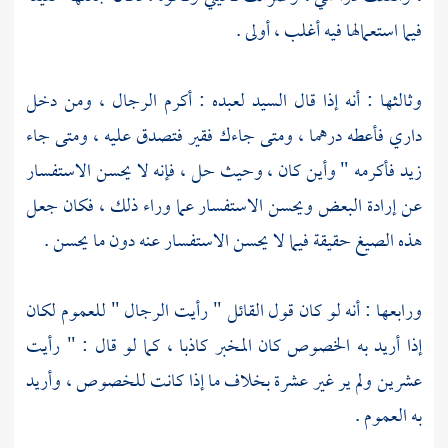
فيما استعمالها فيه أغلب ، أولى .
وثالثها : أنه إذا قال السيد لعبده : أكرم الرجال ، ومن دخل
داري فأعطه درهما ، ومتى جاءك فقير فتصدق عليه ، ومتى جاء
زيد فأكرمه " وأين كان ، وحيث حل ، فإنه لا يحسن الاستفسار
عن إرادة البعض ويحسن الاستفسار عما وراء ذلك ، فكان جعل
هذه الصيغ حقيقة فيما لا يحسن الاستفسار عنه دون ما يحسن .
ورابعها : أنه لو كان قول القائل " رأيت الرجال " للعموم لكان
إذا أريد به الخصوص كان المخبر كاذبا ، كما لو قال : " رأيت
عشرين ولم ير غير عشرة بخلاف ما إذا كانت للخصوص ، وأريد
به العموم .