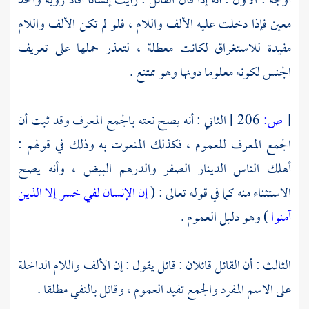
أوجه : الأول : أنه إذا قال القائل : رأيت إنسانا أفاد رؤية واحد
معين فإذا دخلت عليه الألف واللام ، فلو لم تكن الألف واللام
مفيدة للاستغراق لكانت معطلة ، لتعذر حملها على تعريف
الجنس لكونه معلوما دونها وهو ممتنع .
[
ص:
206 ]
الثاني : أنه يصح نعته بالجمع المعرف وقد ثبت أن
الجمع المعرف للعموم ، فكذلك المنعوت به وذلك في قولهم :
أهلك الناس الدينار الصفر والدرهم البيض ، وأنه يصح
الاستثناء منه كما في قوله تعالى : (
إن الإنسان لفي خسر
إلا الذين
آمنوا
) وهو دليل العموم .
الثالث : أن القائل قائلان : قائل يقول : إن الألف واللام الداخلة
على الاسم المفرد والجمع تفيد العموم ، وقائل بالنفي مطلقا .