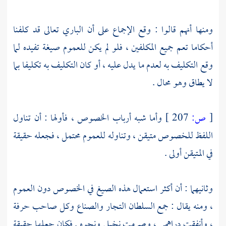
ومنها أنهم قالوا : وقع الإجماع على أن الباري تعالى قد كلفنا
أحكاما تعم جميع المكلفين ، فلو لم يكن للعموم صيغة تفيده لما
وقع التكليف به لعدم ما يدل عليه ، أو كان التكليف به تكليفا بما
لا يطاق وهو محال .
[
ص:
207 ]
وأما شبه أرباب الخصوص ، فأولها : أن تناول
اللفظ للخصوص متيقن ، وتناوله للعموم محتمل ، فجعله حقيقة
في المتيقن أولى .
وثانيهما : أن أكثر استعمال هذه الصيغ في الخصوص دون العموم
، ومنه يقال : جمع السلطان التجار والصناع وكل صاحب حرفة
، وأنفقت دراهمي ، وصرمت نخيلي ونحوه . فكان جعلها حقيقة