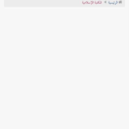
الرئيسية
المكتبة الإسلامية
تراجم الأعلام