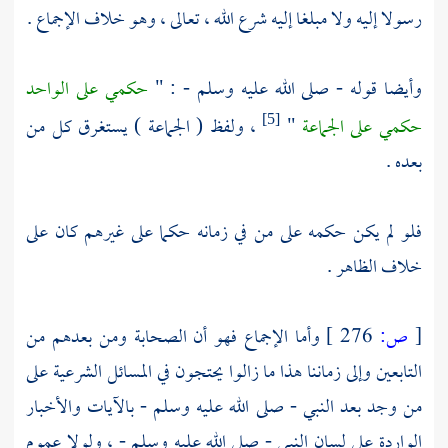
رسولا إليه ولا مبلغا إليه شرع الله ، تعالى ، وهو خلاف الإجماع .
وأيضا قوله - صلى الله عليه وسلم - : "
حكمي على الواحد
حكمي على الجماعة
"
، ولفظ ( الجماعة ) يستغرق كل من
[5]
بعده .
فلو لم يكن حكمه على من في زمانه حكما على غيرهم كان على
خلاف الظاهر .
[
ص:
276 ]
وأما الإجماع فهو أن الصحابة ومن بعدهم من
التابعين وإلى زماننا هذا ما زالوا يحتجون في المسائل الشرعية على
من وجد بعد النبي - صلى الله عليه وسلم - بالآيات والأخبار
الواردة على لسان النبي - صلى الله عليه وسلم - ، ولولا عموم