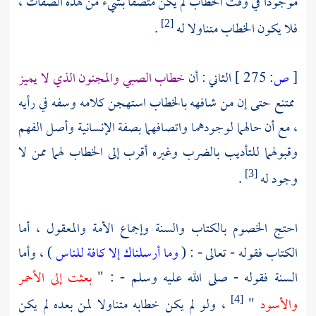
موجودا في وقت الخطاب لم يكن متصفا بشيء من هذه الصفات ،
فلا يكون الخطاب متناولا له
.
[2]
[
ص:
275 ]
الثاني : أن
خطاب الصبي والمجنون الذي لا يميز
ممتنع حتى إن من شافهه بالخطاب استهجن كلامه وسفه في رأيه
، مع أن حالهما لوجودهما واتصافهما بصفة الإنسانية وأصل الفهم
وقبولهما للتأديب بالضرب وغيره أقرب إلى الخطاب لهما ممن لا
وجود له
.
[3]
احتج الخصوم بالكتاب والسنة وإجماع الأمة والمعقول ، أما
الكتاب فقوله - تعالى - : (
وما أرسلناك إلا كافة للناس
) ، وأما
السنة فقوله - صلى الله عليه وسلم - : "
بعثت إلى الأحمر
والأسود
"
، ولو لم يكن خطابه متناولا لمن بعده لم يكن
[4]