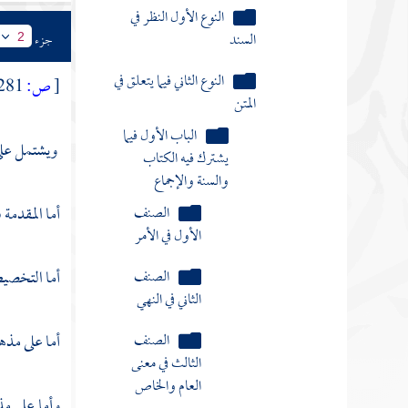
الصنف
الأول في الأمر
جزء
2
الصنف
[
ص:
281 ]
الثاني في النهي
الصنف
ويشتمل على
الثالث في معنى
العام والخاص
أما المقدمة
الصنف
الرابع في
تخصيص
أما التخصي
العموم
أما على مذه
مقدمة في
بيان معنى
التخصيص
وأما على م