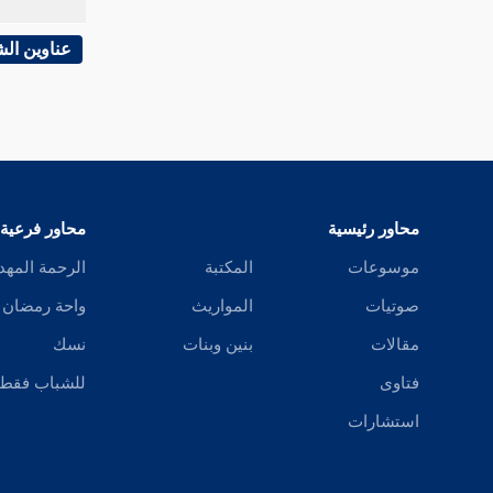
القاعدة الرابعة القاعدة الرابعة في الترجيحات
عناوين ال
محاور رئيسية
محاور فرعية
موسوعات
المكتبة
الرحمة المهد
صوتيات
المواريث
واحة رمضان
مقالات
بنين وبنات
نسك
فتاوى
للشباب فقط
استشارات