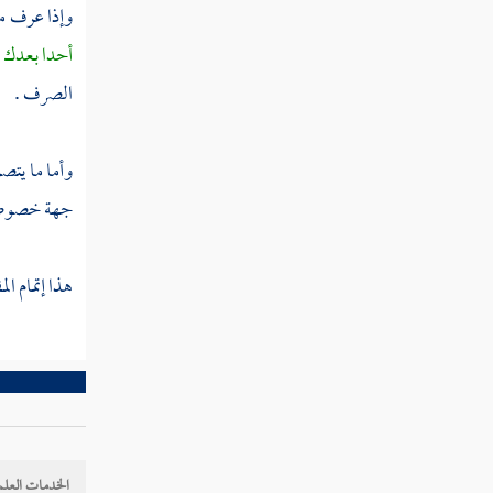
المجمل
وإذا عرف م
الصنف
أحدا بعدك
"
الثامن في البيان
الصرف .
والمبين
الصنف
وأما ما يتص
التاسع في
جهة خصوصه
الظاهر وتأويله
هذا إتمام الم
الأصل الخامس في القياس
القسم الثاني فيما ظن أنه دليل صحيح
وليس كذلك
القاعدة الثالثة في المجتهدين وأحوال المفتين
والمستفتين
الخدمات العلم