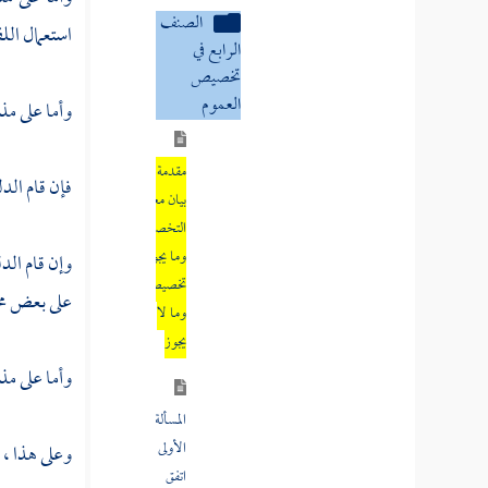
وما يجوز
استعمال الل
تخصيصه
وما لا
يجوز
وأما على مذ
المسألة
فإن قام الدل
الأولى
اتفق
وإن قام الد
القائلون
بالعموم
على بعض محا
على
جواز
وأما على مذ
تخصيصه
وعلى هذا ، 
المسألة
الثانية