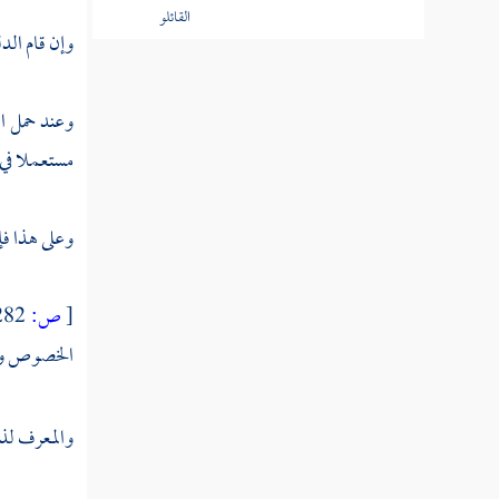
الغاية التي
وإن قام الد
يقع انتهاء
التخصيص
إليها
وعند حمل ال
مستعملا في 
الصنف
الخامس في أدلة
تخصيص
وعلى هذا ف
العموم
الصنف
[
ص:
282 ]
السادس في
الخصوص وعل
المطلق
والمقيد
والمعرف لذ
الصنف
السابع في