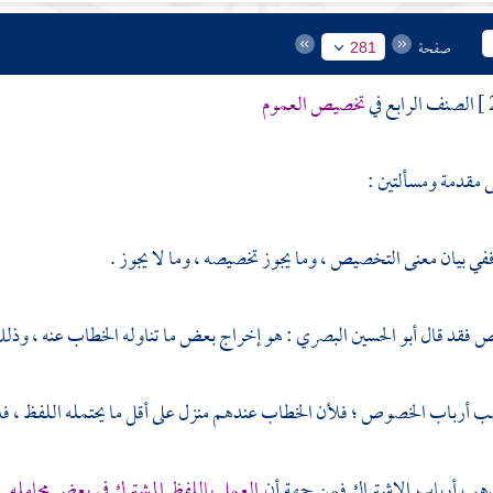
صفحة
281
الصنف الرابع في
تخصيص العموم
 مقدمة ومسألتين :
 ففي بيان معنى التخصيص ، وما يجوز تخصيصه ، وما لا يجوز .
ص فقد قال
أبو الحسين البصري
: هو إخراج بعض ما تناوله الخطاب عنه ، وذلك
ب أرباب الخصوص ؛ فلأن الخطاب عندهم منزل على أقل ما يحتمله اللفظ ، فل
ذهب أرباب الاشتراك فمن جهة أن
العمل باللفظ المشترك في بعض محامله
ل