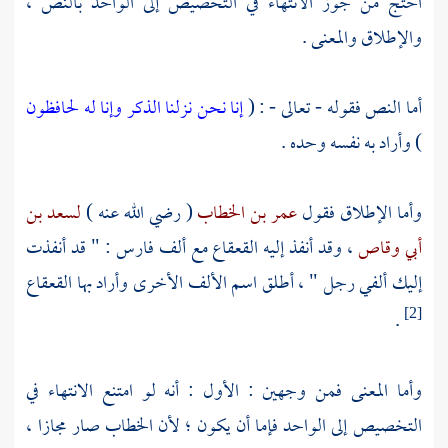
احتج من جوز الانتهاء في التخصيص إلى الواحد بالنص ،
والإطلاق والمعنى .
أما النص فقوله - تعالى - : (
إنا نحن نزلنا الذكر وإنا له لحافظون
) وأراد به نفسه وحده .
وأما الإطلاق فقول
عمر بن الخطاب
( رضي الله عنه )
لسعد بن
أبي وقاص
، وقد أنفذ إليه
القعقاع
مع ألف فارس : " قد أنفذت
إليك ألفي رجل " ، أطلق اسم الألف الأخرى وأراد بها
القعقاع
.
[2]
وأما المعنى فمن وجهين : الأول : أنه لو امتنع الانتهاء في
التخصيص إلى الواحد فإما أن يكون ؛ لأن الخطاب صار مجازا ،