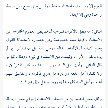
القوم إلا زيدا ، فإنه استثناء حقيقة ، وليس بذي صيغ ، بل صيغة
واحدة وهي إلا زيدا .
الثاني : أنه يبطل بالأقوال الموجبة لتخصيص العموم الخارجة عن
الاستثناء ، فإنها صيغ مخصوصة وهي محصورة لاستحالة القول
بعدم النهاية في الألفاظ الدالة ، وهي دالة على أن المذكور بها لم
يرد بالقول الأول ، وليست من الاستثناء في شيء ، وذلك كما لو
قال القائل : رأيت أهل البلد ، ولم أر زيدا ، واقتلوا المشركين ،
ولا تقتلوا أهل الذمة ، ومن دخل داري فأكرمه ، والفاسق منهم
أهنه ، وأهل البلد كلهم علماء وزيد جاهل ، إلى غير ذلك .
وقال بعض المتبحرين من النحاة : الاستثناء إخراج بعض الجملة
عن الجملة بلفظ ( إلا ) أو ما يقوم مقامه ، وهو منتقض بقول