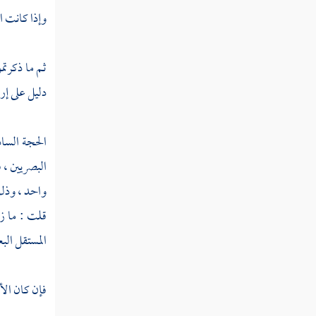
النوع
وإذا كانت ال
الثالث
تخصيص
ثم ما ذكرتم
العام
بالصفة
دليل على إرا
النوع
الرابع
الحجة السا
التخصيص
البصريين ، ف
بالغاية
واحد ، وذلك
قلت : ما ز
القسم
المستقل ال
الثاني
في
التخصيص
فإن كان الأ
بالأدلة
المنفصلة