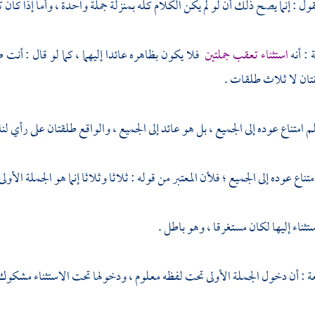
ول : إنما يصح ذلك أن لو لم يكن الكلام كله بمنزلة جملة واحدة ، وأما إذا كان ك
 : أنه
استثناء تعقب جملتين
فلا يكون بظاهره عائدا إليهما ، كما لو قال : أنت طال
تان لا ثلاث طلقات .
لم امتناع عوده إلى الجميع ، بل هو عائد إلى الجميع ، والواقع طلقتان على رأي لنا 
تناع عوده إلى الجميع ؛ فلأن المعتبر من قوله : ثلاثا وثلاثا إنما هو الجملة الأولى 
تثناء إليها لكان مستغرقا ، وهو باطل .
عة : أن دخول الجملة الأولى تحت لفظه معلوم ، ودخولها تحت الاستثناء مشكوك ف