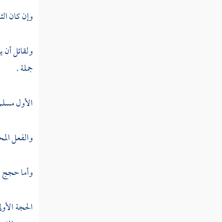
وإن كان الث
الصنف
السادس في
ولقائل أن ي
المطلق
والمقيد
جملة .
الصنف
السابع في
الأول مسلم ،
المجمل
الصنف
والفعل المح
الثامن في البيان
والمبين
وأما حجج ال
الصنف
التاسع في
الظاهر وتأويله
الحجة الأول