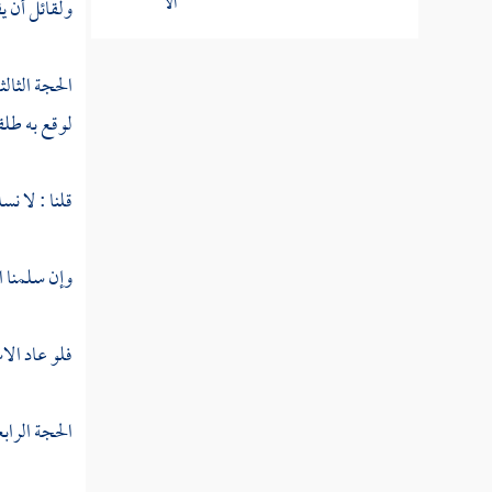
ولقائل أن يق
المسألة
الحجة الثالثة
الثالثة
لوقع به طلق
امتناع
الاستثناء
المستغرق
قلنا : لا نس
المسألة
وإن سلمنا ام
الرابعة
الجمل
فلو عاد الاس
المتعاقبة
بالواو
إذا
الحجة الراب
تعقبها
الاستثناء