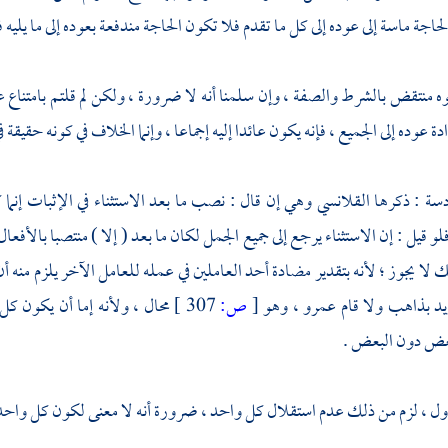
حاجة ماسة إلى عوده إلى كل ما تقدم فلا تكون الحاجة مندفعة بعوده إلى ما يليه 
وه منتقض بالشرط والصفة ، وإن سلمنا أنه لا ضرورة ، ولكن لم قلتم بامتناع عو
دة عوده إلى الجميع ، فإنه يكون عائدا إليه إجماعا ، وإنما الخلاف في كونه حقيقة ف
دسة : ذكرها
القلانسي
وهي إن قال : نصب ما بعد الاستثناء في الإثبات إنما ك
لو قيل : إن الاستثناء يرجع إلى جميع الجمل لكان ما بعد ( إلا ) منتصبا بالأفعا
 لا يجوز ؛ لأنه بتقدير مضادة أحد العاملين في عمله للعامل الآخر يلزم منه أ
يد بذاهب ولا قام عمرو ، وهو
[
ص:
307 ]
محال ، ولأنه إما أن يكون كل
بعض دون البعض .
ول ، لزم من ذلك عدم استقلال كل واحد ، ضرورة أنه لا معنى لكون كل واحد م