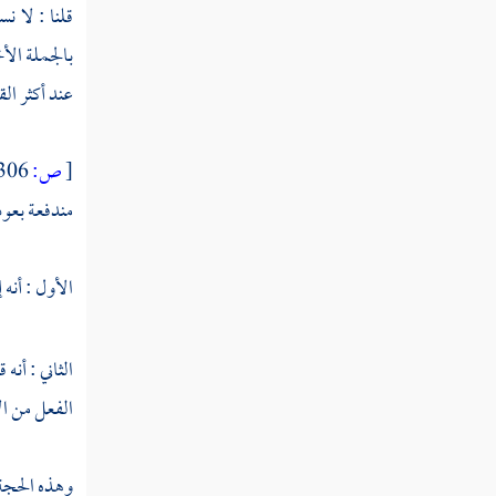
قلنا : لا ن
بالجملة الأخ
المسألة
الخامسة
عند أكثر الق
الاستثناء
من
[
ص:
306 ]
الإثبات
نفي
مندفعة بعود
ومن
النفي
الأول : أنه
إثبات
النوع
الثاني : أن
الثاني
التخصيص
الفعل من ال
بالشرط
وهذه الحجة 