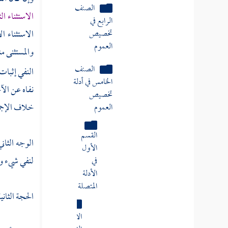
معنى
الاستثناء ال
الاستثناء
الاستثناء ا
وصيغه
وأقسامه
والمستثنى من
النفي إثبات
المسألة
نفاه عن الآخ
الأولى
خلاف الإجما
شرط
صحة
الاستثناء
الوجه الثاني
لنفي شيء وإث
المسألة
الثانية
الحجة الثاني
الاستثناء
من غير
الجنس