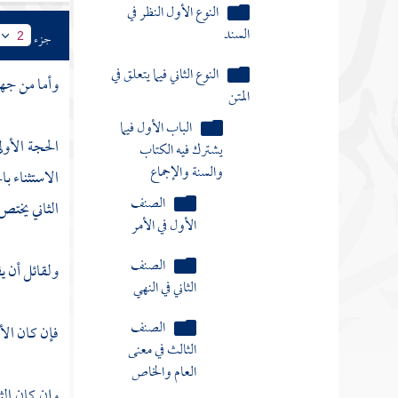
تخصيص
العموم
جزء
2
الصنف
وأما من جه
الخامس في أدلة
تخصيص
العموم
الحجة الأول
الاستثناء با
القسم
الثاني يختص
الأول
في
الأدلة
ولقائل أن ي
المتصلة
النوع
فإن كان الأو
الأول
الاستثناء
في
وإن كان الثا