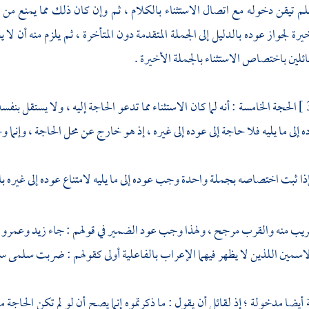
سلم تيقن دخوله مع اتصال الاستثناء بالكلام ، ثم وإن كان ذلك مما يمنع من 
يرة لجواز عوده بالدليل إلى الجملة المتقدمة دون المتأخرة ، ثم يلزم منه أن ل
ائلين باختصاص الاستثناء بالجملة الأخيرة .
الحجة الخامسة : أنه لما كان الاستثناء مما تدعو الحاجة إليه ، ولا يستقل بن
ه إلى ما يليه فلا حاجة إلى عوده إلى غيره ، إذ هو خارج عن محل الحاجة ، وإنما
 إذا ثبت اختصاصه بجملة واحدة وجب عوده إلى ما يليه لامتناع عوده إلى غيره بال
ه قريب منه والقرب مرجح ، ولهذا وجب عود الضمير في قولهم : جاء زيد وعمرو
اسمين اللذين لا يظهر فيهما الإعراب بالفاعلية أولى كقولهم : ضربت سلمى 
أيضا مدخولة ؛ إذ لقائل أن يقول : ما ذكرتموه إنما يصح أن لو لم تكن الحاجة م