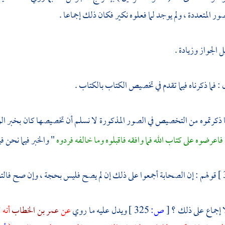
ر المتعددة ، ولم يوجد لما فعلوه نكير فكان ذلك إجماعا .
 الجواز وزيادة .
 : فما ذكرناه فيما تقدم في تخصيص الكتاب بالكتاب .
ا ذكرتموه من التخصيص في الصور المذكورة لا نسلم أن تخصيصها كان بخبر الوا
عرضوه على كتاب الله فما وافقه فاقبلوه وما خالفه فردوه
" والخبر فيما نحن 
قولهم : إن الصحابة أجمعوا على ذلك إن لم يصح فليس بحجة ، وإن صح فالت
 إجماع على ذلك ؟
[
ص:
325 ]
ويدل عليه ما روي
عن
عمر بن الخطاب
أنه