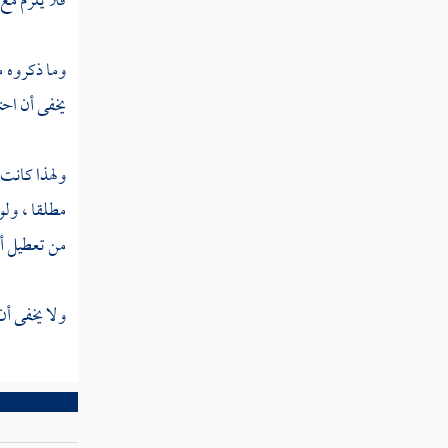
فلا يلزم مع
الصحابي
إذا كان
على
وما ذكروه م
خلاف
يخفى أن احت
ظاهر
العموم
لا يكون
ولهذا كانت 
مخصصا
مطلقا ، ولو
للعموم
من تعطيل أح
المسألة
ولا يخفى أن 
الحادية
عشرة إذا
كان من
عادة
المخاطبين
تناول