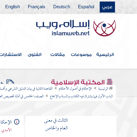
النوع الأول النظر في
عربي
Español
Deutsch
Français
English
السند
النوع الثاني فيما يتعلق في
المتن
الباب الأول فيما
يشترك فيه الكتاب
الرئيسية
موسوعات
مقالات
الفتوى
الاستشارات
والسنة والإجماع
الصنف
الأول في الأمر
المكتبة الإسلامية
كتب
الرئيسية
الإحكام في أصول الأحكام
القاعدة الثانية في بيان الدليل الشرعي وأقس
الصنف
الباب الأول فيما يشترك فيه الكتاب والسنة والإجماع
الصنف الخامس في أدلة تخصيص الع
الثاني في النهي
الصنف
الثالث في معنى
الإحكام
العام والخاص
الآمدي -