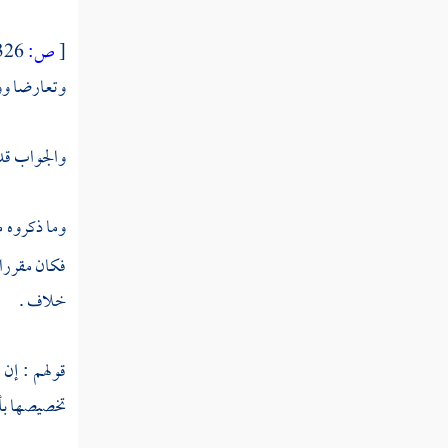
[
ص:
326 ]
المسألة
وتعارضا ووج
السابعة
تخصيص
العموم
والجواب قد 
بالمفهوم
وما ذكروه م
المسألة
فكان مقررا
الثامنة
تخصيص
خلاف .
العموم
بفعل
قولهم : إن
الرسول
تخصيصها بأخ
المسألة