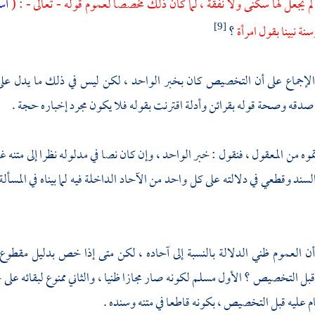
لم يجعل لها سكنى ولا نفقة ، لما كان ذلك مخصصا لعموم قوله - تعالى - : (
أس
نة نبينا بقول امرأة
؟
[9]
الإجماع على أن التخصيص كان بخبر الواحد ، لكن ليس في ذلك ما يدل عل
دقه وصحة قوله بقرائن وأدلة اقترنت بقوله فلا يكون مجرد إخباره حجة .
تموه من المعقول ، فنقول : خبر الواحد ، وإن كان نصا في مدلوله نظرا إلى متنه
سند وقطعي في دلالته على كل واحد من الآحاد الداخلة فيه لما بيناه في المسألة
ن العموم ظني الدلالة بالنسبة إلى آحاده ، لكن متى إذا خص بدليل مقطوع 
قبل التخصيص ؟ الأول مسلم لكونه صار مجازا ظنيا ، والثاني ممنوع لبقائه عل
م عليه قبل التخصيص ، بكونه قاطعا في متنه وسنده .