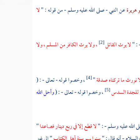
و هريرة
عن النبي - صلى الله عليه وسلم - من قوله : "
لا
 : "
لا يرث القاتل
، ولا يرث الكافر من المسلم ، ولا
[2]
لا نورث ما تركناه صدقة
"
، وخصوا قوله - تعالى - : (
[4]
 للجدة السدس
، وخصوا قوله - تعالى - : (
وأحل الله
[5]
 الله عليه وسلم - : "
لا قطع إلا في ربع دينار فصاعدا
"
السلام - أنه قال : "
سنوا بهم سنة أهل الكتاب
" إلى غير