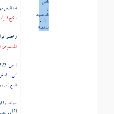
الثاني
أما النقل ف
في
التخصيص
تنكح المرأة 
بالأدلة
المنفصلة
وخصوا قوله 
المسألة
المسلم من ا
الأولى
جواز
تخصيص
[
ص:
323 ]
العموم
كن نساء فوق
بالدليل
العقلي
البيع
) بما ر
المسألة
، وخصوا قول
الثانية
، وخصوا 
[7]