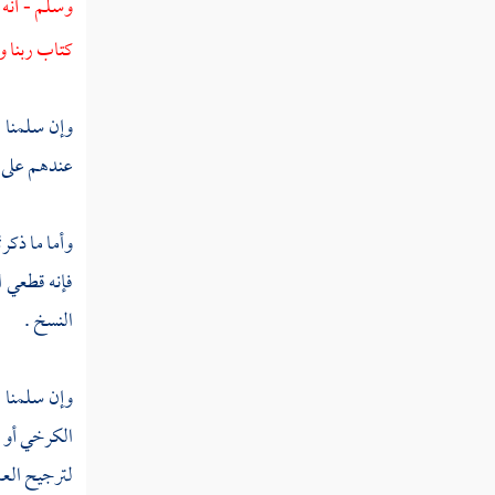
وسلم - أنه 
بخصوص
القرآن
كتاب ربنا وس
المسألة
وإن سلمنا 
الخامسة
عندهم على ص
تخصيص
عموم
القرآن
وأما ما ذكر
بالسنة
فإنه قطعي ال
النسخ .
المسألة
السادسة
وإن سلمنا أ
تخصيص
القرآن
الكرخي
أو 
والسنة
لترجيح العا
بالإجماع