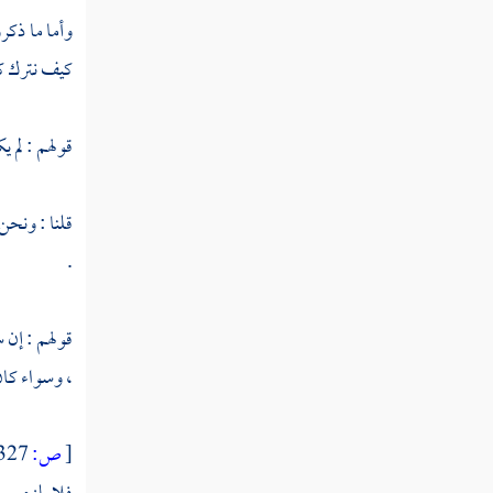
التاسعة
وأما ما ذك
تقرير
كيف نترك كت
النبي لما
يفعله
الواحد
قولهم : لم 
من أمته
بين يديه
قلنا : ونحن
مخالفا
للعموم
.
مخصص
لذلك
قولهم : إن 
العام
، وسواء كان
المسألة
العاشرة
[
ص:
327 ]
مذهب