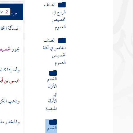
الصنف
الرابع في
جزء
2
تخصيص
العموم
المسألة الخا
الصنف
الخامس في أدلة
يجوز
تخصيص 
تخصيص
العموم
وأما إذا كا
القسم
عيسى بن أب
الأول
في
وذهب
الك
الأدلة
المتصلة
والمختار مذ
القسم