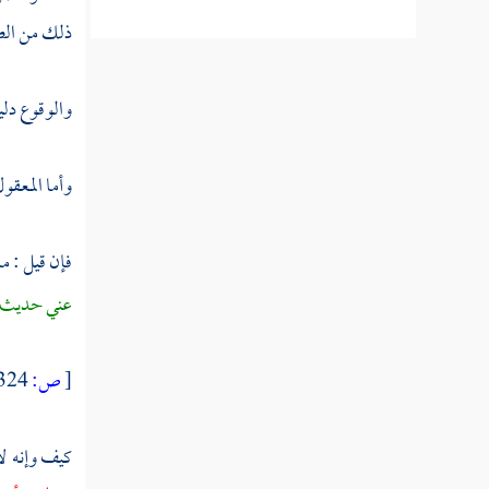
جواز
ذلك من الصو
تخصيص
الكتاب
بالكتاب
والوقوع دليل
المسألة
وأما المعقول
الثالثة
تخصيص
السنة
فإن قيل : م
بالسنة
عني حديث فا
المسألة
[
ص:
324 ]
الرابعة
تخصيص
عموم
كيف وإنه لا
السنة