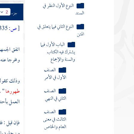
النوع الأول النظر في
السند
جزء
2
النوع الثاني فيما يتعلق في
[
ص:
335 ]
المتن
الباب الأول فيما
اتفق الجمهو
يشترك فيه الكتاب
والسنة والإجماع
ومخرجا عنه 
الصنف
الأول في الأمر
وذلك كقوله 
الصنف
طهورها
" ،
الثاني في النهي
العمل بأحده
الصنف
الثالث في معنى
فإن قيل : ف
العام والخاص
من جلود باق