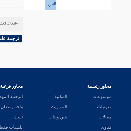
الثاني
في
التخصيص
بالأدلة
الخدمات العلم
المنفصلة
ترجمة علم
المسألة
الأولى
جواز
تخصيص
العموم
بالدليل
محاور رئيسية
محاور فرعية
العقلي
موسوعات
المكتبة
الرحمة المهد
صوتيات
المواريث
واحة رمضان
المسألة
مقالات
بنين وبنات
نسك
الثانية
فتاوى
للشباب فقط