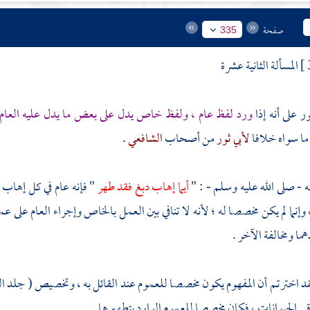
صفحة
335
المسألة الثانية عشرة
ر على أنه إذا
ورد لفظ عام ، ولفظ خاص يدل على بعض ما يدل عليه العام
ما سواه خلافا
لأبي ثور
من أصحاب
الشافعي
.
- صلى الله عليه وسلم - : "
أيما إهاب دبغ فقد طهر
" فإنه عام في كل إهاب ،
 وإنما لم يكن مخصصا له ؛ لأنه لا تنافي بين العمل بالخاص وإجراء العام على 
ما ومخالفة الآخر .
قد اخترتم أن المفهوم يكون مخصصا للعموم عند القائل به ، وتخصيص ( جلد ال
ي الحيوانات ، فكان مخصصا للعموم الوارد بتطهيرها .