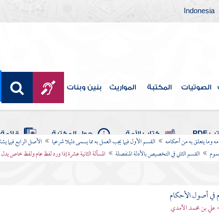
Indonesia
الصوتيات
المكتبة
المواريث
بنين وبنات
 PDF
كتاب الأمة
حول المكتبة
قائمة 
امه وما يتعلق به من أحكامه
القسم الأول فيما يجب العمل به مما يسمى دليلا شرعيا
الأصل الرابع فيما يشت
موم
القسم الثاني في التخصيص بالأدلة المنفصلة
المسألة الثانية عشرة إذا ورد لفظ عام ولفظ خاص يدل
 في أصول الأحكام
 علي بن محمد الآمدي