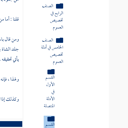
الصنف
الرابع في
تخصيص
قلنا : أما م
العموم
الصنف
ومن قال بال
الخامس في أدلة
جلد الشاة ب
تخصيص
يأتي تحقيقه .
العموم
القسم
ولهذا ، فإنه 
الأول
في
الأدلة
وكذلك إذا ق
المتصلة
القسم