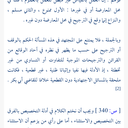
قولهم : إن العمل بالقياس غير مبطل للعمل بالعموم ، قلنا في
محل المعارضة أو في غيرها : الأول ممنوع ، والثاني مسلم ،
والنزاع إنما وقع في الترجيح في محل المعارضة دون غيره .
وبالجملة ، فلا يمتنع على المجتهد في هذه المسألة الحكم بالوقف
أو الترجيح على حسب ما يظهر في نظره في آحاد الوقائع من
القرائن والترجيحات الموجبة للتفاوت أو التساوي من غير
تخطئة ، إذ الأدلة فيها نفيا وإثباتا ظنية ، غير قطعية ، فكانت
ملحقة بالمسائل الاجتهادية دون القطعية خلافا للقاضي أبي بكر .
[2]
[
ص:
340 ]
ويجب أن نختم الكلام في أدلة التخصيص بالفرق
بين التخصيص والاستثناء ، أما على رأي من يزعم أن الاستثناء