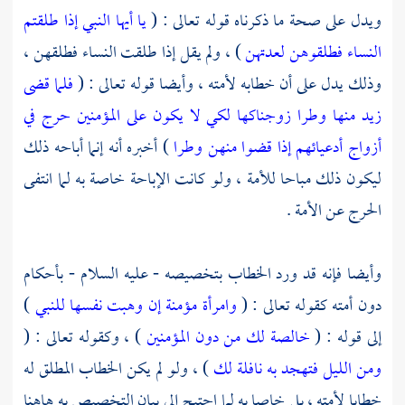
ويدل على صحة ما ذكرناه قوله تعالى : (
يا أيها النبي إذا طلقتم
النساء فطلقوهن لعدتهن
) ، ولم يقل إذا طلقت النساء فطلقهن ،
وذلك يدل على أن خطابه لأمته ، وأيضا قوله تعالى : (
فلما قضى
زيد منها وطرا زوجناكها لكي لا يكون على المؤمنين حرج في
أزواج أدعيائهم إذا قضوا منهن وطرا
) أخبره أنه إنما أباحه ذلك
ليكون ذلك مباحا للأمة ، ولو كانت الإباحة خاصة به لما انتفى
الحرج عن الأمة .
وأيضا فإنه قد ورد الخطاب بتخصيصه - عليه السلام - بأحكام
دون أمته كقوله تعالى : (
وامرأة مؤمنة إن وهبت نفسها للنبي
)
إلى قوله : (
خالصة لك من دون المؤمنين
) ، وكقوله تعالى : (
ومن الليل فتهجد به نافلة لك
) ، ولو لم يكن الخطاب المطلق له
خطابا لأمته ، بل خاصا به لما احتيج إلى بيان التخصيص به هاهنا