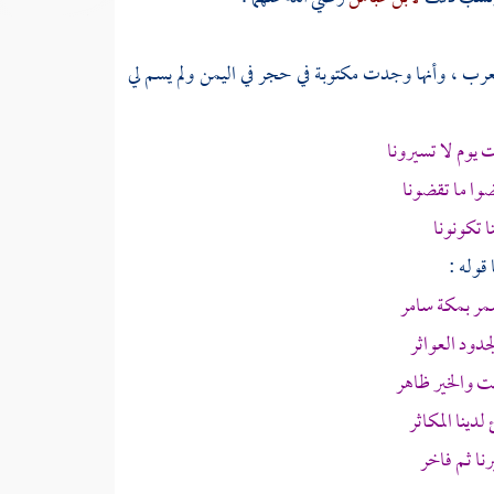
عرب
، وأنها وجدت مكتوبة في حجر في
اليمن
ولم يسم لي
يوم لا تسيرونا
وا ما تقضونا
ا تكونونا
قوله :
مر
بمكة
سامر
جدود العواثر
يت
والخير ظاهر
دينا المكاثر
نا ثم فاخر