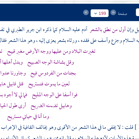
صفحة
199
قيل وإن
أول من نطق بالشعر
آدم
عليه السلام كما ذكره
ابن جرير الطبري
في تف
ه السلام وجزع وأسف على فقده ، ورثاه بشعر يعزى إليه ، وهو هذا الشعر فقال
تغيرت البلاد ومن عليها ووجه الأرض مغبر قبيح ت
وقل بشاشة الوجه الصبيح وبدل أهلها أث
بجنات من الفردوس فيح وجاورنا عدوا 
لعين ما يموت فنستريح قتل
قابيل
هاب
فوا أسفا على الوجه المليح فما لي لا أجود
وهابيل
تضمنه الضريح أرى طول الحياة 
وما أنا في حياتي مستريح
قلت : لا يخفى ما في هذا الشعر من الأقوى وهو يخالف القافية في الإعراب ، 
نسبة هذه الأبيات
لآدم
عليه السلام ، وقال إنه ممنوع من الشعر كسائر الأنبياء 