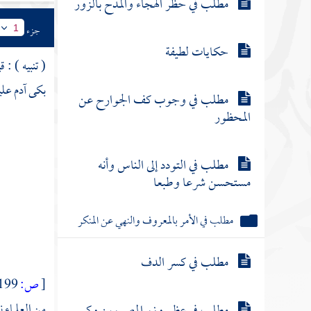
مطلب في حظر الهجاء والمدح بالزور
جزء
1
حكايات لطيفة
( تنبيه ) : 
بكى
آدم
علي
مطلب في وجوب كف الجوارح عن
المحظور
مطلب في التودد إلى الناس وأنه
مستحسن شرعا وطبعا
مطلب في الأمر بالمعروف والنهي عن المنكر
مطلب في كسر الدف
[
ص:
199 ]
من العلماء 