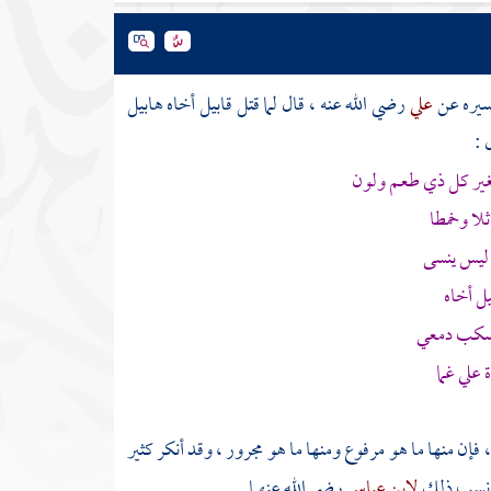
سيره عن
علي
رضي الله عنه ، قال لما قتل
قابيل
أخاه
هابيل
 :
غير كل ذي طعم ولون
لا وخمطا
ليس ينسى
يل
أخاه
 بسكب دمعي
علي غما
فإن منها ما هو مرفوع ومنها ما هو مجرور ، وقد أنكر كثير
، ونسب ذلك
لابن عباس
رضي الله عنهما .