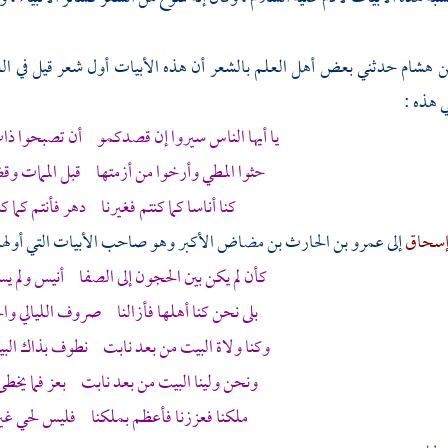
ن هشام
حدثني بعض أهل العلم بالشعر أن هذه الأبيات أول شعر قيل في
ال
ي هذه :
يا أيها الناس سيروا إن قصدكمو أن تصبحوا ذات 
حثوا المطي وأرخوا من أزمتها قبل الممات وقض
كنا أناسا كما كنتم فغيرنا دهر فأنتم كما كن
إسحاق
إلى
عمرو بن الحارث بن مضاض الأكبر
وهو صاحب الأبيات التي أولها 
كأن لم يكن بين
الحجون
إلى
الصفا
أنيس ولم يس
بلى نحن كنا أهلها فأزالنا صروف الليالي وال
وكنا ولاة
البيت
من بعد نابت نطوف بذاك
الب
ونحن ولينا
البيت
من بعد نابت بعز فما يخطئ ل
ملكنا فعززنا فأعظم بملكنا فليس لحي غير