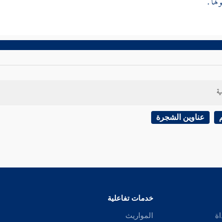
ها .
ية
عناوين الشجرة
خدمات تفاعلية
اة
المواريث