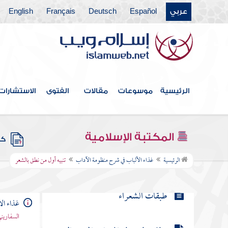
عربي
Español
Deutsch
Français
English
مطلب في سماعه صلى الله عليه
وسلم شعر أصحابه وتشبيبهم
مطلب في قوله صلى الله عليه وسلم
إن من الشعر لحكمة
الرئيسية
موسوعات
مقالات
الفتوى
الاستشارات
مطلب في وفود بني تميم
المكتبة الإسلامية
كتب
تنبيه أول من نطق بالشعر
الرئيسية
غذاء الألباب في شرح منظومة الآداب
تنبيه أول من نطق بالشعر
طبقات الشعراء
غذاء ال
السفاريني