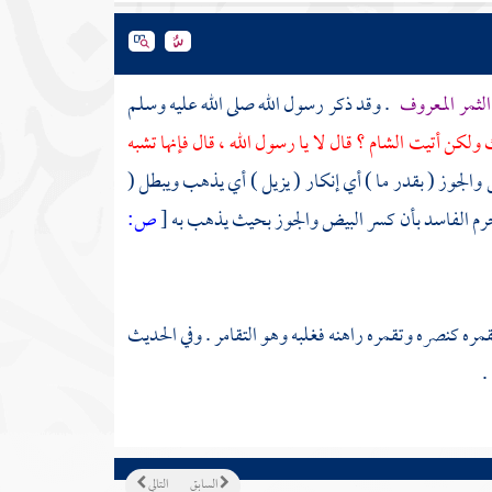
الثمر المعروف
. وقد ذكر رسول الله صلى الله عليه وسلم
ك ولكن أتيت
الشام
؟ قال لا يا رسول الله ، قال فإنها تشبه
ض والجوز ( بقدر ما ) أي إنكار ( يزيل ) أي يذهب ويبطل (
حرم الفاسد بأن كسر البيض والجوز بحيث يذهب به
[
ص:
قمره كنصره وتقمره راهنه فغلبه وهو التقامر . وفي الحديث
.
السابق
التالي