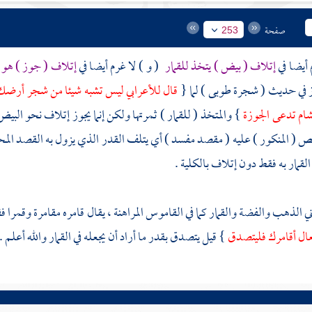
صفحة
253
 أيضا في
إتلاف ( بيض ) يتخذ للقمار
( و ) لا غرم أيضا في
إتلاف ( جوز ) هو 
 في حديث ( شجرة طوبى ) لما {
قال للأعرابي ليس تشبه شيئا من شجر أرض
شام
تدعى الجوزة
} والمتخذ ( للقمار ) ثمرتها ولكن إنما يجوز إتلاف نحو البي
( المنكور ) عليه ( مقصد مفسد ) أي يتلف القدر الذي يزول به القصد الم
القمار به فقط دون إتلاف بالكلية .
 الذهب والفضة والقمار كما في القاموس المراهنة ، يقال قامره مقامرة وقمرا ف
عال أقامرك فليتصدق
} قيل يتصدق بقدر ما أراد أن يجعله في القمار والله أعلم . 