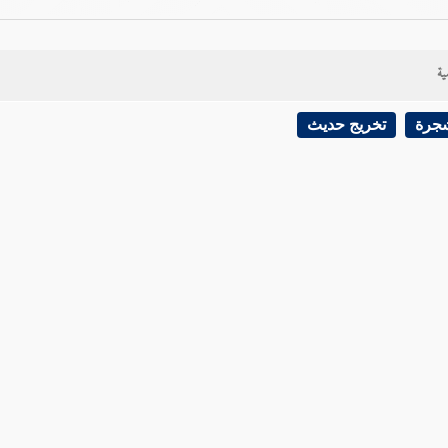
ية
شجرة
تخريج حديث