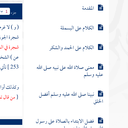
المقدمة
جزء
1
( و ) لا غرم
الكلام على البسملة
شجرة الجوز
شجرة في
ال
الكلام على الحمد والشكر
عن ) الشخص 
معنى صلاة الله على نبيه صلى الله
253 ]
تأتي 
عليه وسلم
وكذلك أواني
نبينا صلى الله عليه وسلم أفضل
{
من قال ت
الخلق
فضل الابتداء بالصلاة على رسول