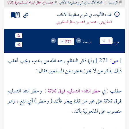
الرئيسية
غذاء الألباب في شرح منظومة الآداب
مطلب في حظر انتفاء التسليم فوق ثلاثة
تراجم الأعلام
غذاء الألباب في شرح منظومة الآداب
السفاريني - محمد بن أحمد بن سالم السفاريني
جزء
صفحة
1
271
[
ص:
271 ]
ولما ذكر
الناظم
رحمه الله من يندب ويجب أعقب
ذلك بذكر من لا يجوز هجره من المسلمين فقال :
مطلب : في
حظر انتفاء التسليم فوق ثلاثة :
وحظر انتفا التسليم
فوق ثلاثة على غير من قلنا بهجر فأكد ( وحظر ) أي منع ، وهو
منصوب على المفعولية بأكد .