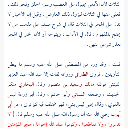
الثلاث لأن الآدمي مجبول على الغضب وسوء الخلق ونحو ذلك ،
فعفي عنها في الثلاث ليزول ذلك العارض . وقيل إن الأخبار لا
تدل على الهجر في الثلاث قال في شرح مسلم على مذهب من لا
يحتج بالمفهوم : قال في الآداب : ويتوجه أو لأن الخبر في الهجر
بعذر شرعي انتهى .
قلت
: وقد ورد من
المصطفى
صلى الله عليه وسلم ما يبطل
التأويلين . فروى
الطبراني
ورواته ثقات إلا
عبد الله عبد العزيز
الليثني
فوثقه
مالك
وسعيد بن منصور
وقال
البخاري
منكر
الحديث ، وضعفه
النسائي
وأبو حاتم
، وقال
أبو زرعة
ليس
بالقوي ، وقال
يحيى
ليس بشيء فهو مختلف فيه كما ترى ، عن
أبي
أيوب
رضي الله عنه أن رسول الله صلى الله عليه وسلم قال {
لا
تدابروا ، ولا تقاطعوا ، وكونوا عباد الله إخوانا ، هجر المؤمنين