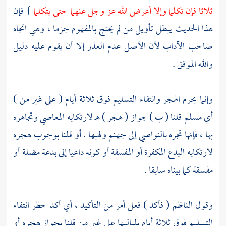
ثلاثا فإن تكلما وإلا أعرض الله عز وجل عنهما حتى يتكلما
} فإن
هذا الحديث يبطل تأويل من لم يحتج بالمفهوم جزما ، وهي اتجاه
صاحب الآداب لأن الأصل عدم العذر إلا أن يقوم عليه دليل
والله الموفق .
وإنما يحرم الهجر وانتفاء التسليم فوق ثلاثة أيام ( على غير من )
أي مسلم قلنا ( ب ) جواز ( هجر ) هـ لارتكابه المعاصي وتجاهره
بها ، فإنها تجره بالنواصي إلى جهنم ولهبها . أو قلنا بوجوب هجره
لارتكابه البدع المكفرة أو المفسقة أو كونه داعيا إلى بدعة مضلة أو
مفسقة كما بيناه سابقا .
وقول الناظم ( فأكد ) فعل أمر من التأكيد ، أي أكد حظر انتفاء
التسليم فوق ثلاثة أيام بلياليها على غير من قلنا بجواز هجره أو