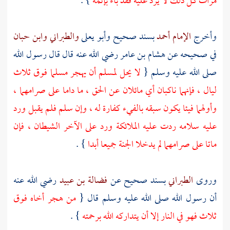
مرات كل ذلك لا يرد عليه فقد باء بإثمه
} .
وأخرج
الإمام أحمد
بسند صحيح
وأبو يعلى
والطبراني
وابن حبان
في صحيحه عن
هشام بن عامر
رضي الله عنه قال قال رسول الله
صلى الله عليه وسلم {
لا يحل لمسلم أن يهجر مسلما فوق ثلاث
ليال ، فإنهما ناكبان أي مائلان عن الحق ، ما داما على صرامهما ،
وأولهما فيئا يكون سبقه بالفيء كفارة له ، وإن سلم فلم يقبل ورد
عليه سلامه ردت عليه الملائكة ورد على الآخر الشيطان ، فإن
ماتا على صرامهما لم يدخلا الجنة جميعا أبدا
} .
وروى
الطبراني
بسند صحيح عن
فضالة بن عبيد
رضي الله عنه
أن رسول الله صلى الله عليه وسلم قال {
من هجر أخاه فوق
ثلاث فهو في النار إلا أن يتداركه الله برحمته
} .