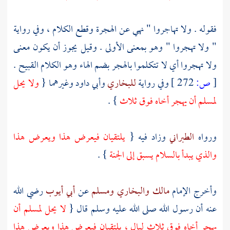
فقوله . ولا تهاجروا " نهي عن الهجرة وقطع الكلام ، وفي رواية
" ولا تهجروا " وهو بمعنى الأولى . وقيل يجوز أن يكون معنى
ولا تهجروا أي لا تتكلموا بالهجر بضم الهاء وهو الكلام القبيح .
[
ص:
272 ]
وفي رواية
للبخاري
وأبي داود
وغيرهما {
ولا يحل
لمسلم أن يهجر أخاه فوق ثلاث
} .
ورواه
الطبراني
وزاد فيه {
يلتقيان فيعرض هذا ويعرض هذا
والذي يبدأ بالسلام يسبق إلى الجنة
} .
وأخرج الإمام
مالك
والبخاري
ومسلم
عن
أبي أيوب
رضي الله
عنه أن رسول الله صلى الله عليه وسلم قال {
لا يحل لمسلم أن
يهجر أخاه فوق ثلاث ليال ، يلتقيان فيعرض هذا ويعرض هذا