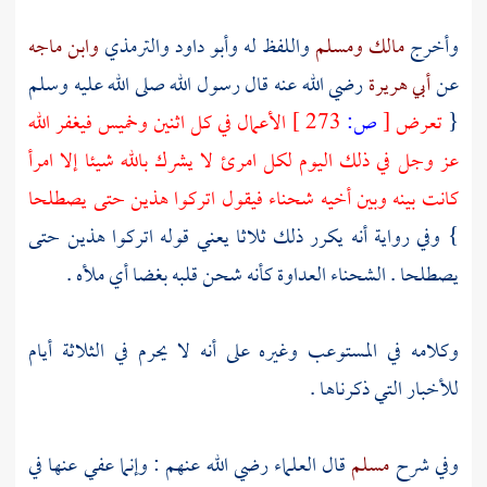
وأخرج
مالك
ومسلم
واللفظ له
وأبو داود
والترمذي
وابن ماجه
عن
أبي هريرة
رضي الله عنه قال رسول الله صلى الله عليه وسلم
{
تعرض
[
ص:
273 ]
الأعمال في كل اثنين وخميس فيغفر الله
عز وجل في ذلك اليوم لكل امرئ لا يشرك بالله شيئا إلا امرأ
كانت بينه وبين أخيه شحناء فيقول اتركوا هذين حتى يصطلحا
} وفي رواية أنه يكرر ذلك ثلاثا يعني قوله اتركوا هذين حتى
يصطلحا . الشحناء العداوة كأنه شحن قلبه بغضا أي ملأه .
وكلامه في المستوعب وغيره على أنه لا يحرم في الثلاثة أيام
للأخبار التي ذكرناها .
وفي شرح
مسلم
قال العلماء رضي الله عنهم : وإنما عفي عنها في