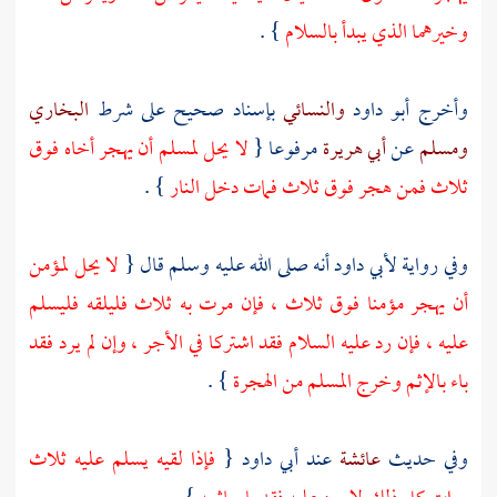
وخيرهما الذي يبدأ بالسلام
} .
وأخرج
أبو داود
والنسائي
بإسناد صحيح على شرط
البخاري
ومسلم
عن
أبي هريرة
مرفوعا {
لا يحل لمسلم أن يهجر أخاه فوق
ثلاث فمن هجر فوق ثلاث فمات دخل النار
} .
وفي رواية
لأبي داود
أنه صلى الله عليه وسلم قال {
لا يحل لمؤمن
أن يهجر مؤمنا فوق ثلاث ، فإن مرت به ثلاث فليلقه فليسلم
عليه ، فإن رد عليه السلام فقد اشتركا في الأجر ، وإن لم يرد فقد
باء بالإثم وخرج المسلم من الهجرة
} .
وفي حديث
عائشة
عند
أبي داود
{
فإذا لقيه يسلم عليه ثلاث