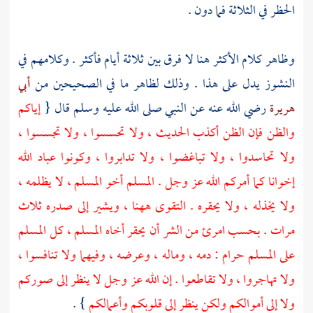
الحظر في الثلاثة فما دون .
وظاهر كلام الأكثر هنا لا فرق بين ثلاثة أيام فأكثر . وكلامهم في
النشوز يدل على هذا . وذلك لظاهر ما في الصحيحين من
أبي
هريرة
رضي الله عنه عن النبي صلى الله عليه وسلم قال {
إياكم
والظن فإن الظن أكذب الحديث ، ولا تحسسوا ، ولا تجسسوا ،
ولا تحاسدوا ، ولا تباغضوا ، ولا تدابروا ، وكونوا عباد الله
إخوانا كما أمركم الله عز وجل . المسلم أخو المسلم ، لا يظلمه ،
ولا يخذله ، ولا يحقره . التقوى ههنا ، ويشير إلى صدره ثلاث
مرات . بحسب امرئ من الشر أن يحقر أخاه المسلم ، كل المسلم
على المسلم حرام : دمه ، وماله ، وعرضه ، وفيهما ولا تنافسوا ،
ولا تهاجروا ، ولا تقاطعوا . إن الله عز وجل لا ينظر إلى صوركم
ولا إلى أموالكم ولكن ينظر إلى قلوبكم وأعمالكم
} .