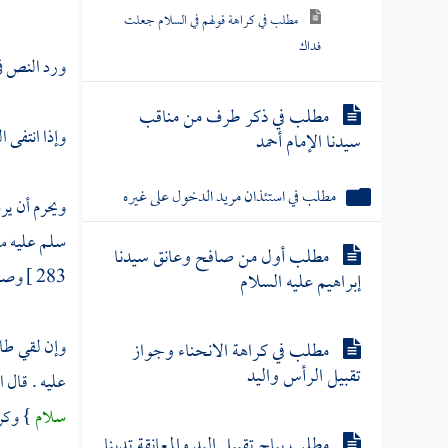
مطلب في كراهة قولهم في السلام جعلت
فداك
ورد النص في
مطلب في ذكر طرف من مناقب
وإذا انتفى 
سيدنا الإمام أحمد
مطلب في استئذان مريد الدخول على غيره
ويحرم أن ير
سلم عليه من
مطلب أول من صافح وعانق سيدنا
283 ]
وصحح
إبراهيم عليه السلام
وإن لقي طائ
مطلب في كراهة الانحناء وجواز
تقبيل الرأس واليد
عليه . قال
ا
سلام
} وكر
مطلب يباح تقبيل اليد والمعانقة تدينا