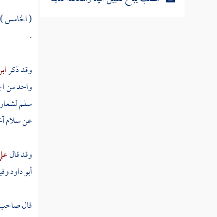
( الخامس )
مطلب في كراهة العناق
.
مطلب في كراهة مناجاة الاثنين دون
وقد ذكر
اب
الثالث حال الرفقة
واحد من ال
سلم لشعار س
مطلب في كراهة الجلوس والإصغاء
عن سلام آخ
إلى من يتحدث سرا بغير إذنه
وقد قال
عل
مطلب في النظر إلى الأمرد
أبو داود
وفي
مطلب في صلة الرحم
قال صاحب ال
مطلب في جواب العلماء عن كيفية