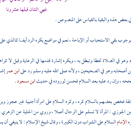
فهي اثنتان قبلها عشرونا
 بعض هذه والبقية بالقياس على المنصوص .
الوجوب بقي الاستحباب أو الإباحة ، نعم في مواضع يكره الرد أيضا كالذي على 
د وهو في الصلاة لفظا وتبطل به ، ويكره إشارة قدمها في الرعاية وقيل لا كراه
 أصحابه وهو في الصحيحين ، ولأنه صلى الله عليه وسلم رد على
ابن عمر
إشا
ه ، وإن رد عليه بعد السلام فحسن لوروده في حديث
ابن مسعود
.
فة فخص بعضهم بالسلام كره ، وكره السلام على امرأة أجنبية غير عجوز وبر
بن الجوزي
: المرأة لا تسلم على الرجال أصلا ، وروي من الحلية عن
الزهري
ع
ه
الإمام
السلام على الشواب دون الكبيرة ، وقال
شيخ الإسلام
: لا ينبغي أن ي