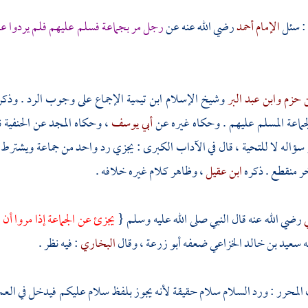
 : سئل
الإمام أحمد
رضي الله عنه عن
رجل مر بجماعة فسلم عليهم فلم يردوا عل
ن حزم
وابن عبد البر
وشيخ الإسلام
ابن تيمية
الإجماع على وجوب الرد . وذك
جماعة المسلم عليهم . وحكاه غيره عن
أبي يوسف
، وحكاه
المجد
عن الحنفية 
ؤاله لا للتحية ، قال في الآداب الكبرى : يجزي رد واحد من جماعة ويشترط أن
ر منقطع . ذكره
ابن عقيل
، وظاهر كلام غيره خلافه .
ي
رضي الله عنه قال النبي صلى الله عليه وسلم {
يجزئ عن الجماعة إذا مروا أ
ه
سعيد بن خالد الخزاعي
ضعفه
أبو زرعة
، وقال
البخاري
: فيه نظر .
محرر : ورد السلام سلام حقيقة لأنه يجوز بلفظ سلام عليكم فيدخل في العموم 