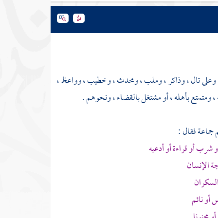
تل ، وعلى تال ، وذاكر ، وملب ، ومحدث ، وخطيب ، وواعظ ،
ومتمتع بأهله ، أو مشتغل بالقضاء ، ونحوهم .
 جماعة فقال :
 شرب أو قراءة أو أدعيه
جة الإنسان
السكران
 أو نائم
و مجنونا