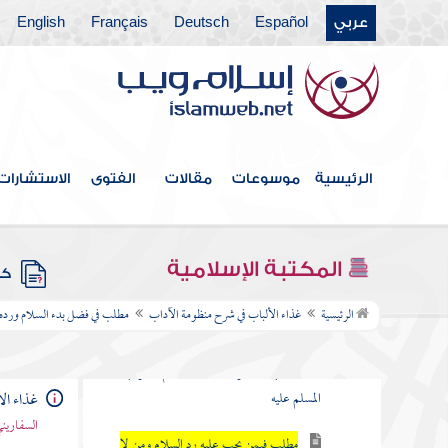
عورته
عربي
Español
Deutsch
Français
English
مطلب في هجر من يدعو لأمر مضل
مطلب في حظر انتفاء التسليم فوق
ثلاثة
الرئيسية
موسوعات
مقالات
الفتوى
الاستشارات
مطلب هل يزول الهجر المحرم
بالسلام
المكتبة الإسلامية
كتب
مطلب في فضل بدء السلام ورده وأنه من أسماء
الرئيسية
غذاء الألباب في شرح منظومة الآداب
مطلب في فضل بدء السلام ورده و
الله الحسنى
مطلب فيما يقوله البادئ بالسلام وجواب
المسلم عليه
غذاء ال
السفاريني
مطلب فيمن يجب عليه رد السلام ومن لا