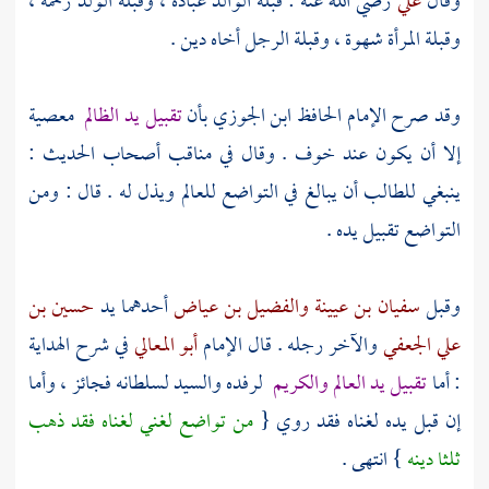
وقال
علي
رضي الله عنه : قبلة الوالد عبادة ، وقبلة الولد رحمة ،
وقبلة المرأة شهوة ، وقبلة الرجل أخاه دين .
وقد صرح الإمام الحافظ
ابن الجوزي
بأن
تقبيل يد الظالم
معصية
إلا أن يكون عند خوف . وقال في مناقب أصحاب الحديث :
ينبغي للطالب أن يبالغ في التواضع للعالم ويذل له . قال : ومن
التواضع تقبيل يده .
وقبل
سفيان بن عيينة
والفضيل بن عياض
أحدهما يد
حسين بن
علي الجعفي
والآخر رجله . قال الإمام
أبو المعالي
في شرح الهداية
: أما
تقبيل يد العالم والكريم
لرفده والسيد لسلطانه فجائز ، وأما
إن قبل يده لغناه فقد روي {
من تواضع لغني لغناه فقد ذهب
ثلثا دينه
} انتهى .