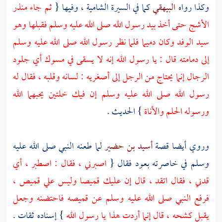
وكذا رواه
البيهقي
كما في السيرة الشامية ، وفيها {
ثم جاء
منذر
الأشج
حتى أخذ بيد رسول الله صلى الله عليه وسلم فقبلها وهو
سيد الوفد وكان دميما فلما نظر رسول الله صلى الله عليه وسلم
إلى دمامته قال : يا رسول الله إنه لا يسقى في مسوك أي جلود
الرجال إنما يحتاج من الرجل إلى أصغريه : لسانه وقلبه ، فقال له
رسول الله صلى الله عليه وسلم إن فيك خلتين يحبهما الله
ورسوله الحلم والأناة
} الحديث .
وروي أيضا قصة
أسيد بن حضير
لما طعنه النبي صلى الله عليه
وسلم في خاصرته بعود فقال {
اصبرني ، فقال : اصطبر ، أي
قدني ، فقال اتقد ، قال إن عليك قميصا وليس علي قميص ،
فرفع النبي صلى الله عليه وسلم عن قميصه فاحتضنه وجعل
يقبل كشحه ، قال إنما أردت هذا يا رسول الله
} إسناده ثقات .