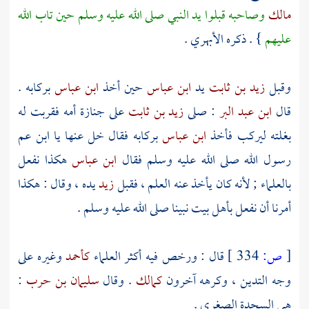
مالك
وصاحبه قبلوا يد النبي صلى الله عليه وسلم حين تاب الله
عليهم
} . ذكره
الأبهري
.
وقبل
زيد بن ثابت
يد
ابن عباس
حين أخذ
ابن عباس
بركابه .
قال
ابن عبد البر
: صلى
زيد بن ثابت
على جنازة أمه فقربت له
بغلته ليركب فأخذ
ابن عباس
بركابه فقال خل عنها يا ابن عم
رسول الله صلى الله عليه وسلم فقال
ابن عباس
هكذا نفعل
بالعلماء ; لأنه كان يأخذ عنه العلم ، فقبل
زيد
يده ، وقال : هكذا
أمرنا أن نفعل بأهل بيت نبينا صلى الله عليه وسلم .
[
ص:
334 ]
قال : ورخص فيه أكثر العلماء
كأحمد
وغيره على
وجه التدين ، وكرهه آخرون
كمالك
. وقال
سليمان بن حرب
:
هي السجدة الصغرى .