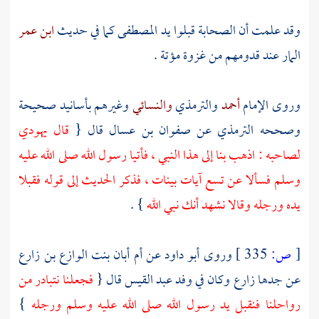
وقد علمت أن الصحابة قبلوا يد المصطفى كما في حديث
ابن عمر
المار عند قدومهم من غزوة
مؤتة
.
وروى الإمام
أحمد
والترمذي
والنسائي
وغيرهم بأسانيد صحيحة
وصححه
الترمذي
عن
صفوان بن عسال
قال {
قال يهودي
لصاحبه : اذهب بنا إلى هذا النبي ، فأتيا رسول الله صلى الله عليه
وسلم فسألا عن تسع آيات بينات ، فذكر الحديث إلى قوله فقبلا
يده ورجله وقالا نشهد أنك نبي الله
} .
[
ص:
335 ]
وروى
أبو داود
عن
أم أبان بنت الوازع بن زارع
عن جدها
زارع
وكان في
وفد عبد القيس
قال {
فجعلنا نتبادر من
رواحلنا فنقبل يد رسول الله صلى الله عليه وسلم ورجله
}