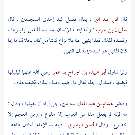
قال
ابن عبد البر
: يقال تقبيل اليد إحدى السجدتين . قال
سليمان بن حرب
: وأما ابتداء الإنسان بمد يده للناس ليقبلوها ،
وقصده لذلك فهذا ينهى عنه بلا نزاع كائنا من كان بخلاف ما إذا
كان المقبل هو المبتدئ بذلك انتهى .
ولما تناول
أبو عبيدة بن الجراح
يد
عمر
رضي الله عنهما ليقبلها
قبضها ، فتناول رجله فقال ما رضيت منك بتلك فكيف هذه .
وقبض
هشام بن عبد الملك
يده من رجل أراد أن يقبلها ، وقال :
مه فإنه لم يفعل هذا من
العرب
إلا هلوع ، ومن
العجم
إلا
خضوع . وقال
الحسن البصري
: قبلة يد الإمام العادل طاعة .