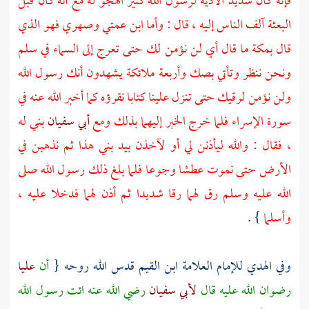
فإنه كان شديد الأذية لرسول الله كثير الهجو له مع أنه كان قبل
البعثة آلف الناس إليه ، قال : وأما ابن عمتي وصهري فهو الذي
قال
بمكة
ما قال أي لن نؤمن لك حتى تعرج إلى السماء في سلم
ونحن ننظر وتأتي بصك وأربعة ملائكة يشهدون أنك رسول الله
ولن نؤمن لرقيك حتى تنزل علينا كتابا نقرؤه كما أخبر الله عنه في
سورة الإسراء فلما خرج الخبر إليهما بذلك ومع
أبي سفيان
بني له
، فقال : والله ليأذنن لي أو لآخذن بيد بني هذا ثم نذهبن في
الأرض حتى نموت عطشا وجوعا فلما بلغ ذلك رسول الله صلى
الله عليه وسلم رق لهما رقا شديدا ثم أذن لهما فدخلا عليه ،
وأسلما
} .
وفي الهدي للإمام العلامة
ابن القيم
قدس الله روحه {
أن
عليا
رضوان الله عليه قال
لأبي سفيان
رضي الله عنه ائت رسول الله