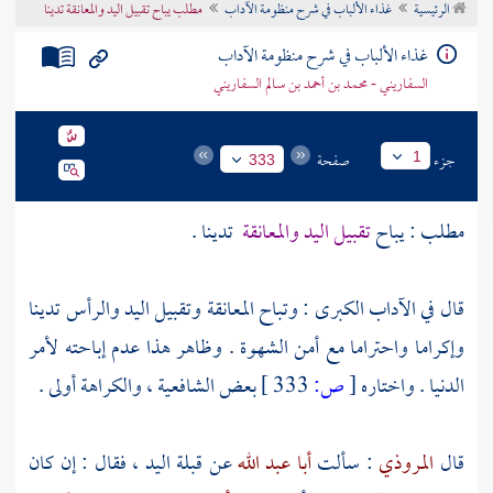
الرئيسية
غذاء الألباب في شرح منظومة الآداب
مطلب يباح تقبيل اليد والمعانقة تدينا
تراجم الأعلام
غذاء الألباب في شرح منظومة الآداب
السفاريني - محمد بن أحمد بن سالم السفاريني
جزء
صفحة
1
333
مطلب : يباح
تقبيل اليد والمعانقة
تدينا .
قال في الآداب الكبرى : وتباح المعانقة وتقبيل اليد والرأس تدينا
وإكراما واحتراما مع أمن الشهوة . وظاهر هذا عدم إباحته لأمر
الدنيا . واختاره
[
ص:
333 ]
بعض الشافعية ، والكراهة أولى .
قال
المروذي
: سألت
أبا عبد الله
عن قبلة اليد ، فقال : إن كان