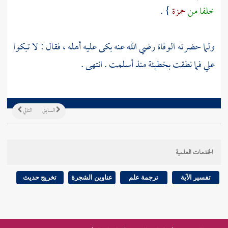
خلفا من
حمزة
} .
ولما حضرته الوفاة رضي الله عنه بكى عليه أهله ، فقال : لا تبكوا
علي فما نطقت بخطيئة منذ أسلمت . انتهى .
السابق
التالي
الخدمات العلمية
تفسير الآية
ترجمة علم
عناوين الشجرة
تخريج حديث