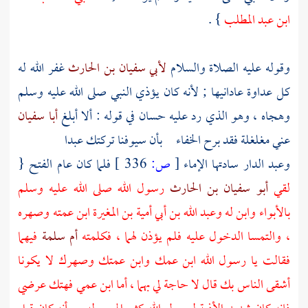
ابن
عبد المطلب
} .
وقوله عليه الصلاة والسلام
لأبي سفيان بن الحارث
غفر الله له
كل عداوة عادانيها ; لأنه كان يؤذي النبي صلى الله عليه وسلم
وهجاه ، وهو الذي رد عليه
حسان
في قوله : ألا أبلغ
أبا سفيان
عني مغلغلة فقد برح الخفاء بأن سيوفنا تركتك عبدا
وعبد الدار سادتها الإماء
[
ص:
336 ]
فلما كان عام الفتح {
لقي
أبو سفيان بن الحارث
رسول الله صلى الله عليه وسلم
بالأبواء
وابن له
وعبد الله بن أبي أمية بن المغيرة
ابن عمته وصهره
، والتمسا الدخول عليه فلم يؤذن لهما ، فكلمته
أم سلمة
فيهما
فقالت يا رسول الله ابن عمك وابن عمتك وصهرك لا يكونا
أشقى الناس بك قال لا حاجة لي بهما ، أما ابن عمي فهتك عرضي