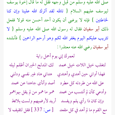
صلى الله عليه وسلم من قبل وجهه فقل له ما قال إخوة يوسف
ليوسف
عليهم السلام {
تالله لقد آثرك الله علينا وإن كنا
لخاطئين
} فإنه لا يرضى أن يكون أحد أحسن منه قولا ففعل
ذلك
أبو سفيان
فقال له رسول الله صلى الله عليه وسلم {
لا
تثريب عليكم اليوم يغفر الله لكم وهو أرحم الراحمين
} فأنشده
أبو سفيان
رضي الله عنه معتذرا :
لعمرك إني يوم أحمل راية
لتغلب خيل اللات خيل
محمد
لك المدلج الحيران أظلم ليله
فهذا أواني حين أهدي وأهتدي هداني هاد غير نفسي ودلني
على الله من طردته كل مطرد أصد وأنأى جاهدا عن
محمد
وأدعي كأن لم أنتسب من
محمد
همو ما همو من لم يقل بهواهمو
وإن كان ذا رأي يلم ويفسد أريد لأرضيهم ولست بلائط
مع القوم ما لم أهد في كل مقعد
[
ص:
337 ]
فقل لثقيف لا