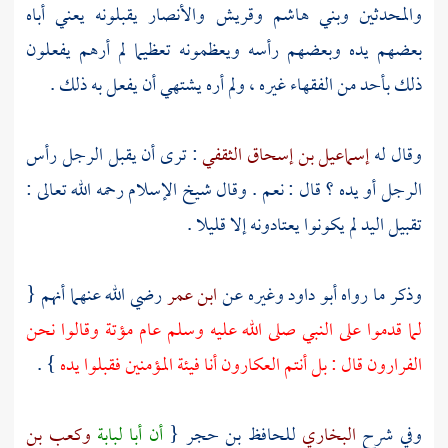
والمحدثين
وبني هاشم
وقريش
والأنصار
يقبلونه يعني أباه
بعضهم يده وبعضهم رأسه ويعظمونه تعظيما لم أرهم يفعلون
ذلك بأحد من الفقهاء غيره ، ولم أره يشتهي أن يفعل به ذلك .
وقال له
إسماعيل بن إسحاق الثقفي
: ترى أن يقبل الرجل رأس
الرجل أو يده ؟ قال : نعم . وقال
شيخ الإسلام
رحمه الله تعالى :
تقبيل اليد لم يكونوا يعتادونه إلا قليلا .
وذكر ما رواه
أبو داود
وغيره عن
ابن عمر
رضي الله عنهما أنهم {
لما قدموا على النبي صلى الله عليه وسلم عام
مؤتة
وقالوا نحن
الفرارون قال : بل أنتم العكارون أنا فيئة المؤمنين فقبلوا يده
} .
وفي شرح
البخاري
للحافظ بن حجر
{
أن
أبا لبابة
وكعب بن