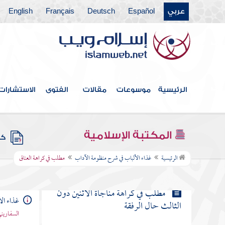
عربي
Español
Deutsch
Français
English
مطلب أول من صافح وعانق سيدنا
إبراهيم عليه السلام
مطلب في كراهة الانحناء وجواز
تقبيل الرأس واليد
الرئيسية
موسوعات
مقالات
الفتوى
الاستشارات
مطلب يباح تقبيل اليد والمعانقة تدينا
المكتبة الإسلامية
كتب
مطلب في كراهة العناق
الرئيسية
غذاء الألباب في شرح منظومة الآداب
مطلب في كراهة العناق
مطلب في كراهة مناجاة الاثنين دون
غذاء ال
الثالث حال الرفقة
السفاريني