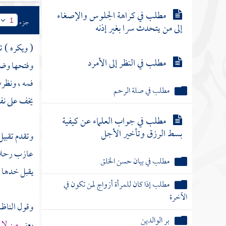
مطلب في كراهة الجلوس والإصغاء
جزء
1
إلى من يتحدث سرا بغير إذنه
( ويكره ) ت
مطلب في النظر إلى الأمرد
وفتحها وضمه
فمه ، ونظرت
مطلب في صلة الرحم
يخف على نف
مطلب في جواب العلماء عن كيفية
بسط الرزق وتأخير الأجل
وتقدم تقبيل
عازب
رحلا
مطلب في بيان حسن الخلق
يقبل خدها و
مطلب إذا كان للمرأة أزواج لمن تكون في
الآخرة
وقول
الناظ
بر الوالدين
يعني
من لا ي