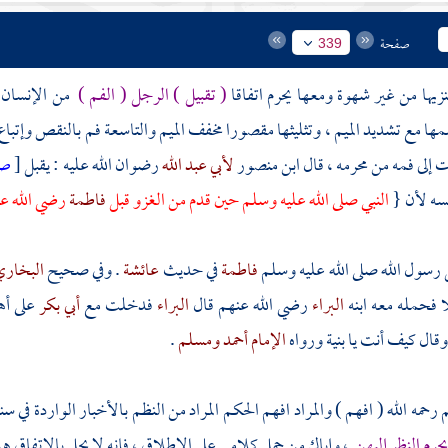
صفحة
339
نزيها من غير شهوة ومعها يحرم اتفاقا
( تقبيل ) الرجل ( الفم )
من الإنسان م
ا مع تشديد الميم ، وتثليثها مقصورا مخفف الميم والتاسعة فم بالنقص وإتباع ا
 إلى فمه من محرمه ، قال
ابن منصور
لأبي عبد الله
رضوان الله عليه : يقبل
[
ص
سه لأن {
النبي صلى الله عليه وسلم حين قدم من الغزو قبل
فاطمة
رضي الله عن
 رسول الله صلى الله عليه وسلم
فاطمة
في حديث
عائشة
. وفي صحيح
البخار
 فحمله معه ابنه
البراء
رضي الله عنهم قال
البراء
فدخلت مع
أبي بكر
على أه
قال كيف أنت يا بنية ورواه
الإمام أحمد
ومسلم
.
م
رحمه الله ( افهم ) والمراد افهم الحكم المراد من النظم بالأخبار الواردة في 
حرم النظر إليهن
، وإياك من حمل كلامي على الإطلاق ، فإنه لا يحل بالاتفاق هذ