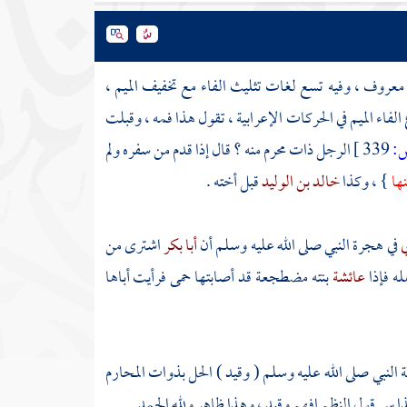
عروف ، وفيه تسع لغات تثليث الفاء مع تخفيف الميم ،
لفاء الميم في الحركات الإعرابية ، تقول هذا فمه ، وقبلت
:
339 ]
الرجل ذات محرم منه ؟ قال إذا قدم من سفره ولم
ها
} ، وكذا
خالد بن الوليد
قبل أخته .
ي
في هجرة النبي صلى الله عليه وسلم أن
أبا بكر
اشترى من
له فإذا
عائشة
بنته مضطجعة قد أصابتها حمى فرأيت أباها
سنة النبي صلى الله عليه وسلم ( وقيد ) الحل بذوات المحارم
ا سر قول النظم افهم وقيد ، وهذا ظاهر ولله الحمد .