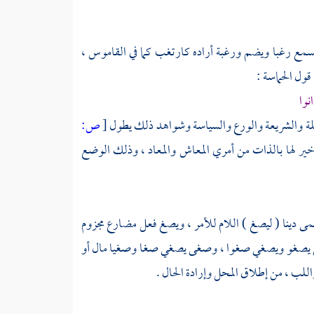
مع رغبا ويضم ورغبة أراده كارتغب كما في القاموس ،
قول الحماسة :
نوا
لملة والشريعة والورع والسياسة وشواهد ذلك يطول
[
ص:
خير لها بالذات من أمري المعاش والمعاد ، وذلك الوضع
 يسمى دينا ( ليصغ ) اللام للأمر ، ويصغ فعل مضارع مجزوم
صغى يصغو ويصغي صغوا ، وصغى يصغي صغا وصغيا مال أو
للب ، من إطلاق المحل وإرادة الحال .