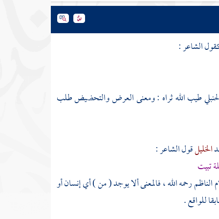
كقول الشاعر :
حنبلي
طيب الله ثراه : ومعنى العرض والتحضيض طلب
د
الخليل
قول الشاعر :
ة تبيت
ام
الناظم
رحمه الله ، فالمعنى ألا يوجد ( من ) أي إنسان أو
بقا للواقع .