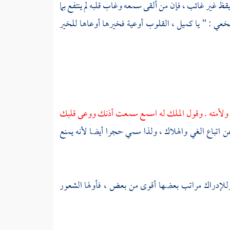
ظ غير غائب ، فإن من ألقى سمعه وغاب قلبه لم ينتفع بما
لنخعي
: " يا
كميل
، القلوب أوعية فخيرها أوعاها للخير
سلم ولأمته . وقول الملك له اسمع سمعت أذنك ووعى قلبك
 عن اتباع الغي والهلاك ، ولذا سمي حجرا أيضا لأنه يمنع
للإدراك مراتب بعضها أقوى من بعض ، فأولها الشعور