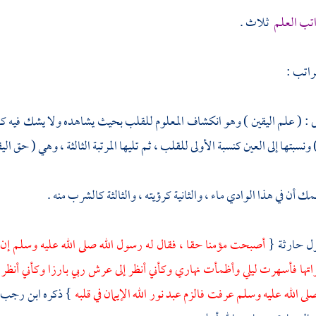
تب العلم
ثلاث .
راتب :
ولى : ( علم اليقين ) وهو انكشاف المعلوم للقلب بحيث يشاهده ولا يشك فيه كانكش
 ونسبتها إلى العين كنسبة الأولى للقلب ، ثم تليها المرتبة الثالثة ، وهي ( حق الي
ك أن في هذا الوادي ماء ، والثانية كرؤيته ، والثالثة كالشرب منه .
ول
حارثة
{
أصبحت مؤمنا حقا ، فقال له رسول الله صلى الله عليه وسلم إن
اتها فأسهرت ليلي وأظمأت نهاري وكأني أنظر إلى عرش ربي بارزا وكأني أنظر إلى
لى الله عليه وسلم عرفت فالزم عبد نور الله الإيمان في قلبه
} ذكره
ابن رجب