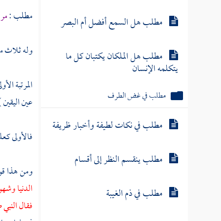
مطلب :
مرا
مطلب هل السمع أفضل أم البصر
وله ثلاث م
مطلب هل الملكان يكتبان كل ما
يتكلمه الإنسان
المرتبة الأ
مطلب في غض الطرف
عين اليقين )
مطلب في نكات لطيفة وأخبار ظريفة
فالأولى كعلم
مطلب ينقسم النظر إلى أقسام
ومن هذا ق
الدنيا وشهو
مطلب في ذم الغيبة
فقال النبي ص