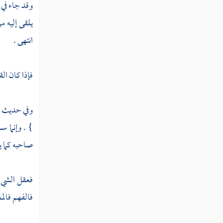
مطلب في حرمة إفشاء السر
وقد جاء في 
يلقى إليه م
مطلب في كراهة التحدث لكل من
انتهى .
الزوجين بما صار بينهما
فإذا كان ال
مطلب في حرمة اللعن لمعين وما ورد
فيه
وفي حديث 
} . وإنما س
مطلب في بيان حقيقة الفحش وذكر
الآثار الواردة في النهي عنه
صاحبه كما ي
النهي عن المكر
فعقل الشيء
فالفهم فالمع
مطلب في النهي عن الفحش