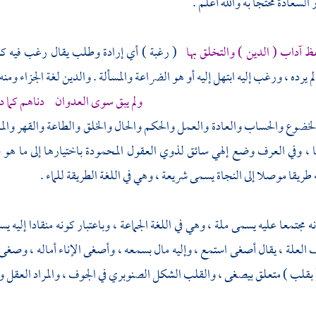
 السعادة محتجا به والله أعلم .
 آداب ( الدين ) والتخلق بها
( رغبة ) أي إرادة وطلب يقال رغب فيه كس
يرده ، ورغب إليه ابتهل إليه أو هو الضراعة والمسألة . والدين لغة الجزاء ومنه 
ولم يبق سوى العدوان دناهم كما دا
الخضوع والحساب والعادة والعمل والحكم والحال والخلق والطاعة والقهر وا
 ، وفي العرف وضع إلهي سائق لذوي العقول المحمودة باختيارها إلى ما هو 
 طريقا موصلا إلى النجاة يسمى شريعة ، وهي في اللغة الطريقة للماء .
نه مجتمعا عليه يسمى ملة ، وهي في اللغة الجماعة ، وباعتبار كونه منقادا إليه
لعلة ، يقال أصغى استمع ، وإليه مال بسمعه ، وأصغى الإناء أماله ، و
بقلب ) متعلق بيصغى ، والقلب الشكل الصنوبري في الجوف ، والمراد العقل وا