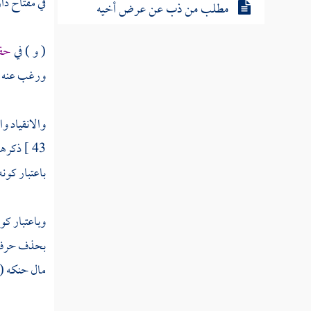
في مفتاح دار
مطلب من ذب عن عرض أخيه
( و ) في
حفظ
مطلب هل يجوز ذكر الإنسان بما
يكره إذا كان لا يعرف إلا به
ورغب عنه لم 
مطلب هل يجوز ذكر الإنسان بما
والانقياد و
يكره لمصلحة
43 ]
ذكرها
باعتبار كونه
مطلب في بيان النميمة وما ورد في
ذمها
وباعتبار كو
بحذف حرف ا
مطلب هل يكفي في التوبة من الغيبة
الاستغفار للمغتاب
مال حنكه ( 