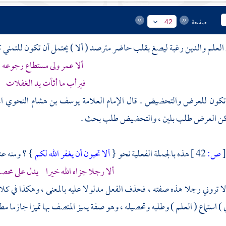
صفحة
42
ي العلم والدين رغبة ليصغ بقلب حاضر مترصد ( ألا ) يحتمل أن تكون للتمني 
ألا عمر ولى مستطاع رجوعه
فيرأب ما أثأت يد الغفلات
 تكون للعرض والتحضيض . قال
الإمام العلامة يوسف بن هشام النحوي ال
كن العرض طلب بلين ، والتحضيض طلب بحث .
ص:
42 ]
هذه بالجملة الفعلية نحو {
ألا تحبون أن يغفر الله لكم
} ؟ ومنه عن
ألا رجلا جزاه الله خيرا يدل على محصل
ألا تروني رجلا هذه صفته ، فحذف الفعل مدلولا عليه بالمعنى ، وهكذا في كل
 ) استماع ( العلم ) وطلبه وتحصيله ، وهو صفة يميز المتصف بها تميزا جازما مطا