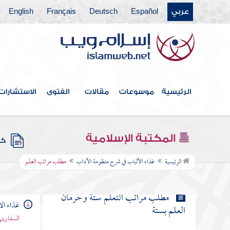
على غير الأنبياء استقلالا أم لا
عربي
Español
Deutsch
Français
English
مطلب أول من نطق بأما بعد
مطلب الناس في الأدب على طبقات
الرئيسية
موسوعات
مقالات
الفتوى
الاستشارات
مطلب مثل الإيمان كبلدة لها خمس
حصون
المكتبة الإسلامية
كتب
مطلب مراتب العلم
الرئيسية
غذاء الألباب في شرح منظومة الآداب
مطلب مراتب العلم
مطلب مراتب التعلم ستة وحرمان
غذاء ال
العلم بستة
السفاريني