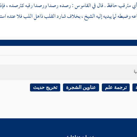
ي مترقب حافظ . قال في القاموس : رصده رصدا ورصدا رقبه كترصده ، فإذا كا
ه وضبطه لما يبديه إليه الشيخ ، بخلاف شارد القلب ذاهل اللب فلا عنده استعداد
ية
ترجمة علم
عناوين الشجرة
تخريج حديث