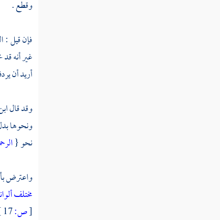
وقطع .
مطلب في ذكر طرف من آفات اللسان
مطلب أي الجارحتين أفضل اللسان
فإن قيل : ا
أم العينان
غير أنه قد 
أريد أن يرد
مطلب هل السمع أفضل أم البصر
وقد قال
ابن
مطلب هل الملكان يكتبان كل ما
ونحوها بدل 
يتكلمه الإنسان
نحو {
الرحم
مطلب في غض الطرف
واعترض بأن 
مطلب في نكات لطيفة وأخبار ظريفة
مختلف ألوا
[
ص:
17 ]