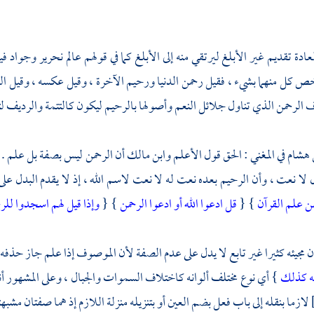
لعادة تقديم غير الأبلغ ليرتقي منه إلى الأبلغ كما في قولهم عالم نحرير وجواد 
خص كل منهما بشيء ، فقيل رحمن الدنيا ورحيم الآخرة ، وقيل عكسه ، وقيل ال
ف الرحمن الذي تناول جلائل النعم وأصولها بالرحيم ليكون كالتتمة والرديف لتنا
 هشام
في المغني : الحق قول الأعلم
وابن مالك
أن الرحمن ليس بصفة بل علم . قا
لا نعت ، وأن الرحيم بعده نعت له لا نعت لاسم الله ، إذ لا يقدم البدل على ا
ن علم القرآن
} {
قل ادعوا الله أو ادعوا الرحمن
} {
وإذا قيل لهم اسجدوا للرح
مجيئه كثيرا غير تابع لا يدل على عدم الصفة لأن الموصوف إذا علم جاز حذفه 
نه كذلك
} أي نوع مختلف ألوانه كاختلاف السموات والجبال ، وعلى المشهو
لازما بنقله إلى باب فعل بضم العين أو بتنزيله منزلة اللازم إذ هما صفتان مشب