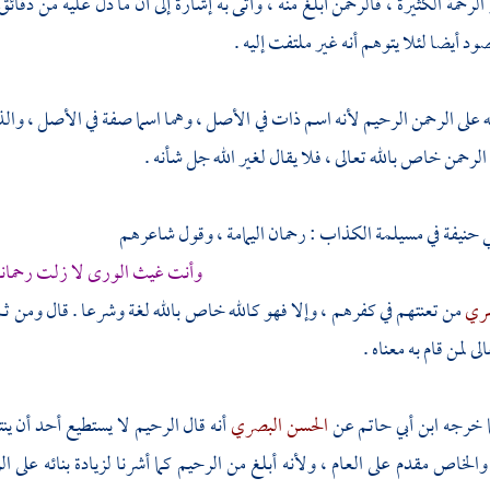
الرحمة الكثيرة ، فالرحمن أبلغ منه ، وأتى به إشارة إلى أن ما دل عليه من دقا
د أيضا لئلا يتوهم أنه غير ملتفت إليه .
لله على الرحمن الرحيم لأنه اسم ذات في الأصل ، وهما اسما صفة في الأصل ، وا
لرحمن خاص بالله تعالى ، فلا يقال لغير الله جل شأنه .
ي حنيفة
في
مسيلمة الكذاب
: رحمان
اليمامة
، وقول شاعرهم
وأنت غيث الورى لا زلت رحمانا
شري
من تعنتهم في كفرهم ، وإلا فهو كالله خاص بالله لغة وشرعا . قال ومن ث
لى لمن قام به معناه .
ا خرجه
ابن أبي حاتم
عن
الحسن البصري
أنه قال الرحيم لا يستطيع أحد أن ين
الخاص مقدم على العام ، ولأنه أبلغ من الرحيم كما أشرنا لزيادة بنائه على الرح