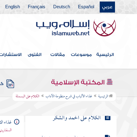
عربي
Español
Deutsch
Français
English
فهرس الكتاب
الرئيسية
موسوعات
مقالات
الفتوى
الاستشارات
المقدمة
المكتبة الإسلامية
كتب
الكلام على البسملة
الرئيسية
غذاء الألباب في شرح منظومة الآداب
الكلام على البسملة
الكلام على الحمد والشكر
غذاء ال
السفاريني