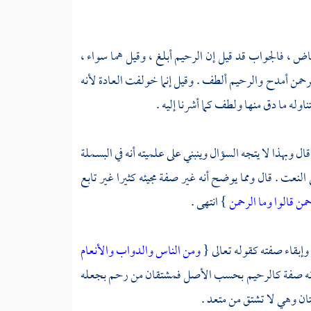
فياض ، فالجواب قد قيل إن الرحيم أبلغ ، وقيل هما سواء ،
رحمن أمدح والرحيم ألطف . وقيل إنما خولفت العادة لأنه
وله ما دق منها ولطف كما أشرنا إليه .
ل وبهذا لا يتجه السؤال وينبني على علميته أنه في البسملة
لنعت . قال ومما يوضح أنه غير صفة مجيئه كثيرا غير تابع
من قالوا وما الرحمن
} انتهى .
وإبقاء صفته كقوله تعالى {
ومن الناس والدواب والأنعام
ر أنه صفة كالرحيم بحسب الأصل فمشتقان من رحم بجعله
هتان وهي لا تشتق من متعد .