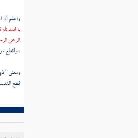
مطلب هل يكفي في التوبة من الغيبة
واعلم أن ا
الاستغفار للمغتاب
بالحمد لله 
الرحمن الرح
مطلب في حرمة إفشاء السر
، وأقطع ، وه
مطلب في كراهة التحدث لكل من
الزوجين بما صار بينهما
ومعنى " ذي 
قطع الذنب 
مطلب في حرمة اللعن لمعين وما ورد
فيه
مطلب في بيان حقيقة الفحش وذكر
الآثار الواردة في النهي عنه