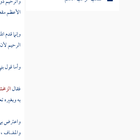
والرحيم ذو 
الأعظم مقصو
مطلب مراتب التعلم ستة وحرمان
العلم بستة
وإنما قدم ا
الرحيم لأن ا
مطلب النصيحة وما يتعلق بها
مطلب يراد للعالم عشرة أشياء
وأما قول
بن
مطلب لزكاة العلم طريقتان
فقال
الزمخ
به وبغيره تعا
مطلب القلوب ثلاثة
واعترض بم
مطلب الموبقات السبع
والمضاف ، و