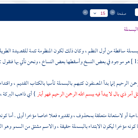
صفحة
15
البسملة
بسملة ساقطة من أول النظم ، وكان ذلك لكون المنظومة تتمة للقصيدة الطويلة
هو موجود في بعض النسخ وأسقطها بعض النساخ ، ونحن نأتي بها فنقول :
رحمن الرحيم إنما بدأ المصنفون كتبهم بالبسملة تأسيا بالكتاب القديم ، واقتدا
ل أمر ذي بال لا يبدأ فيه ببسم الله الرحمن الرحيم فهو أبتر
} أي ذاهب البركة ، 
احبة أو لاستعانة متعلقة بمحذوف ، وتقديره فعلا خاصا مؤخرا أولى . أما كونه
 كونه مؤخرا ليكون الابتداء بالبسملة حقيقة ، والاسم مشتق من السمو وهو الع