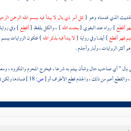
لحديث الذي قدمناه وهو {
كل أمر ذي بال لا يبدأ فيه ببسم الله الرحمن الرحي
فهو أقطع
} رواه عند
البغوي
{
بحمد الله
} ، والكل بلفظ {
أقطع
} وفي رواية
يم فهو أقطع
} أيضا وفي رواية {
لا يبدأ فيه بذكر الله
} فتكون الروايات ببسم الل
و أكثر الروايات ، وأبتر وأجذم .
بال " أي صاحب حال وشأن يهتم به شرعا ، فيخرج المحرم والمكروه ، ومعنى "
، والقطع أعم من ذلك ، والجذم قطع الأطراف أو
[
ص:
18 ]
فسادها ولكن في