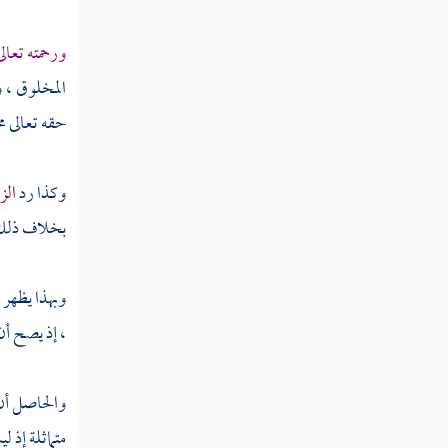
مطلب ينقسم النظر إلى أقسام
ورحمته تعال
مطلب في ذم الغيبة
المخلوق ، و
حقه تعالى مخ
مطلب من ذب عن عرض أخيه
وكذا رد
الز
مطلب هل يجوز ذكر الإنسان بما
بخلاف ذلك ، 
يكره إذا كان لا يعرف إلا به
وبهذا يظهر أ
مطلب هل يجوز ذكر الإنسان بما
يكره لمصلحة
، إذ يصح أن
مطلب في بيان النميمة وما ورد في
والحاصل أ
ذمها
متماثلة إذ ل