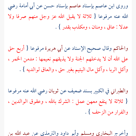
وروى
ابن عاصم
بإسناد
عاصم
بإسناد حسن عن
أبي أمامة
رضي
الله عنه مرفوعا {
ثلاثة لا يقبل الله عز وجل منهم صرفا ولا
عدلا : عاق ، ومنان ، ومكذب بقدر
} .
والحاكم
وقال صحيح الإسناد عن
أبي هريرة
مرفوعا {
أربع حق
على الله أن لا يدخلهم الجنة ولا يذيقهم نعيمها : مدمن الخمر ،
وآكل الربا ، وآكل مال اليتيم بغير حق ، والعاق لوالديه
} .
والطبراني
في الكبير بسند ضعيف عن
ثوبان
رضي الله عنه مرفوعا
{
ثلاثة لا ينفع معهن عمل : الشرك بالله ، وعقوق الوالدين ،
والفرار من الزحف
} .
وأخرج
البخاري
ومسلم
وأبو داود
والترمذي
عن
عبد الله بن