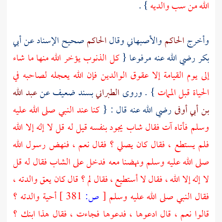
الله من سب والديه
} .
وأخرج
الحاكم
والأصبهاني
وقال
الحاكم
صحيح الإسناد عن
أبي
بكر
رضي الله عنه مرفوعا {
كل الذنوب يؤخر الله منها ما شاء
إلى يوم القيامة إلا عقوق الوالدين فإن الله يعجله لصاحبه في
الحياة قبل الممات
} . وروى
الطبراني
بسند ضعيف عن
عبد الله
بن أبي أوفى
رضي الله عنه قال : {
كنا عند النبي صلى الله عليه
وسلم فأتاه آت فقال شاب يجود بنفسه قيل له قل لا إله إلا الله
فلم يستطع ، فقال كان يصلي ؟ فقال نعم ، فنهض رسول الله
صلى الله عليه وسلم ونهضنا معه فدخل على الشاب فقال له قل
لا إله إلا الله ، فقال لا أستطيع ، فقال لم ؟ قال كان يعق والدته ،
فقال النبي صلى الله عليه وسلم
[
ص:
381 ]
أحية والدته ؟
قالوا نعم ، قال ادعوها ، فدعوها فجاءت ، فقال هذا ابنك ؟