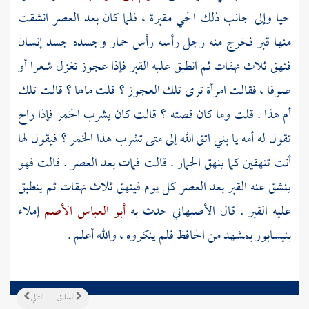
حيا وإلى جانب ذلك الحي مقبرة ، فلما كان بعد العصر انشقت
منها قبر فخرج منه رجل رأسه رأس حمار وجسده جسد إنسان
فنهق ثلاث نهقات ثم انطبق عليه القبر فإذا عجوز تغزل شعرا أو
صوفا ، فقالت امرأة ترى تلك العجوز ؟ قلت مالها ؟ قالت تلك
أم هذا . قلت وما كان قصته ؟ قالت كان يشرب الخمر فإذا راح
تقول له أمه يا بني اتق الله إلى متى تشرب هذا الخمر ؟ فيقول لها
أنت تنهقين كما ينهق الحمار . قالت فمات بعد العصر . قالت فهو
ينشق عنه القبر بعد العصر كل يوم فينهق ثلاث نهقات ثم ينطبق
عليه القبر . قال
الأصبهاني
حدث به
أبو العباس الأصم
إملاء
بنيسابور
بمشهد من
الحافظ
فلم ينكروه ، والله أعلم .
السابق
التالي