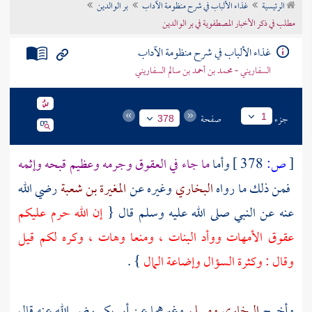
الرئيسية
غذاء الألباب في شرح منظومة الآداب
بر الوالدين
تراجم الأعلام
مطلب في ذكر الأخبار المصطفوية في بر الوالدين
غذاء الألباب في شرح منظومة الآداب
السفاريني - محمد بن أحمد بن سالم السفاريني
جزء
صفحة
1
378
[
ص:
378 ]
وأما
ما جاء في العقوق وجرمه وعظيم قبحه وإثمه
فمن ذلك ما رواه
البخاري
وغيره عن
المغيرة بن شعبة
رضي الله
عنه عن النبي صلى الله عليه وسلم قال {
إن الله حرم عليكم
عقوق الأمهات ووأد البنات ، ومنعا وهات ، وكره لكم قيل
وقال : وكثرة السؤال وإضاعة المال
} .
وأخرج
البخاري
ومسلم
وغيرهما عن
أبي بكر
رضي الله عنه قال