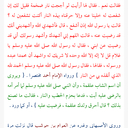
فقالت نعم . فقال لها أرأيت لو أججت نار ضخمة فقيل لك إن
شفعت له خلينا عنه وإلا حرقناه بهذه النار أكنت تشفعين له ؟
قالت يا رسول الله إذن أشفع ، قال فأشهدي الله وأشهديني أنك
قد رضيت عنه ، قالت اللهم إني أشهدك وأشهد رسولك أني قد
رضيت عن ابني ، فقال له رسول الله صلى الله عليه وسلم يا
غلام قل لا إله إلا الله وحده لا شريك له واشهد أن
محمدا
عبده
ورسوله ، فقالها ، فقال رسول الله صلى الله عليه وسلم الحمد لله
الذي أنقذه بي من النار
} ورواه
الإمام أحمد
مختصرا . {
ويروى
أن اسم الشاب
علقمة
، وأن النبي صلى الله عليه وسلم لما أمر أمه
بالرضى عليه أبت ، فدعا بحزم الحطب والنار ، فقالت ما تصنع
بذلك ؟ قال أحرق ولدك
علقمة
، فرضيت عليه
} ، أو كما ورد .
وروى
الأصبهاني
وغيره عن
العوام بن حوشب
قال نزلت مرة