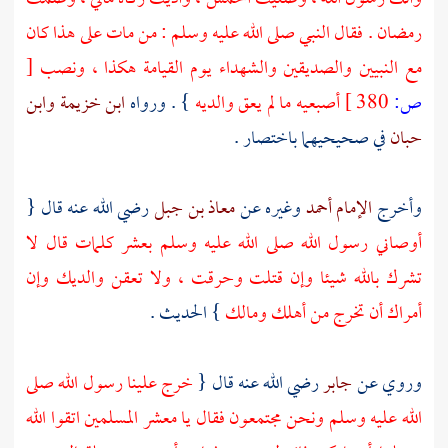
رمضان . فقال النبي صلى الله عليه وسلم : من مات على هذا كان
مع النبيين والصديقين والشهداء يوم القيامة هكذا ، ونصب
[
ص:
380 ]
أصبعيه ما لم يعق والديه
} . ورواه
ابن خزيمة
وابن
حبان
في صحيحيهما باختصار .
وأخرج
الإمام أحمد
وغيره عن
معاذ بن جبل
رضي الله عنه قال {
أوصاني رسول الله صلى الله عليه وسلم بعشر كلمات قال لا
تشرك بالله شيئا وإن قتلت وحرقت ، ولا تعقن والديك وإن
أمراك أن تخرج من أهلك ومالك
} الحديث .
وروي عن
جابر
رضي الله عنه قال {
خرج علينا رسول الله صلى
الله عليه وسلم ونحن مجتمعون فقال يا معشر المسلمين اتقوا الله