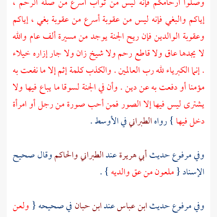
وصلوا أرحامكم فإنه ليس من ثواب أسرع من صلة الرحم ،
إياكم والبغي فإنه ليس من عقوبة أسرع من عقوبة بغي ، إياكم
وعقوبة الوالدين فإن ريح الجنة يوجد من مسيرة ألف عام والله
لا يجدها عاق ولا قاطع رحم ولا شيخ زان ولا جار إزاره خيلاء
. إنما الكبرياء لله رب العالمين . والكذب كلمة إثم إلا ما نفعت به
مؤمنا أو دفعت به عن دين . وأن في الجنة لسوقا ما يباع فيها ولا
يشترى ليس فيها إلا الصور فمن أحب صورة من رجل أو امرأة
دخل فيها
} رواه
الطبراني
في الأوسط .
وفي مرفوع حديث
أبي هريرة
عند
الطبراني
والحاكم
وقال صحيح
الإسناد {
ملعون من عق والديه
} .
وفي مرفوع حديث
ابن عباس
عند
ابن حبان
في صحيحه {
ولعن