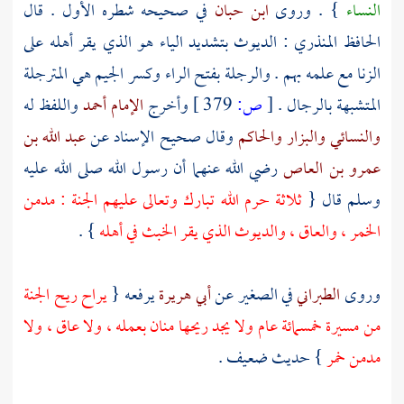
النساء
} . وروى
ابن حبان
في صحيحه شطره الأول . قال
الحافظ المنذري
: الديوث بتشديد الياء هو الذي يقر أهله على
الزنا مع علمه بهم . والرجلة بفتح الراء وكسر الجيم هي المترجلة
المتشبهة بالرجال .
[
ص:
379 ]
وأخرج
الإمام أحمد
واللفظ له
والنسائي
والبزار
والحاكم
وقال صحيح الإسناد عن
عبد الله بن
عمرو بن العاص
رضي الله عنهما أن رسول الله صلى الله عليه
وسلم قال {
ثلاثة حرم الله تبارك وتعالى عليهم الجنة : مدمن
الخمر ، والعاق ، والديوث الذي يقر الخبث في أهله
} .
وروى
الطبراني
في الصغير عن
أبي هريرة
يرفعه {
يراح ريح الجنة
من مسيرة خمسمائة عام ولا يجد ريحها منان بعمله ، ولا عاق ، ولا
مدمن خمر
} حديث ضعيف .