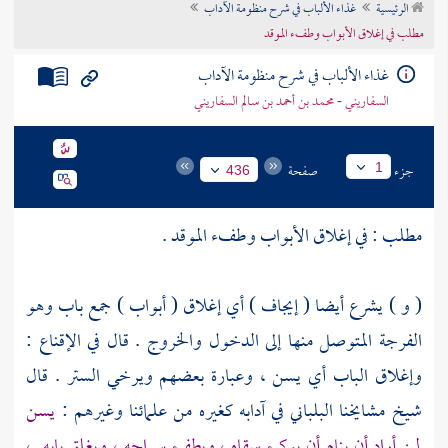
الرئيسية
غذاء الألباب في شرح منظومة الآداب
تراجم الأعلام
مطلب في إغلاق الأبواب وطفء الموقد
غذاء الألباب في شرح منظومة الآداب
السفاريني - محمد بن أحمد بن سالم السفاريني
جزء
صفحة
1
436
مطلب : في إغلاق الأبواب وطفء الموقد .
( و ) يشرع أيضا ( إيجاف ) أي إغلاق ( أبواب ) جمع باب وهو
الفرجة المتوصل منها إلى الدخول والخروج . قال في الإقناع :
وإغلاق الباب أي يسن ، وعبارة بعضهم ويرخي الستر . قال
شيخ مشايخنا
البلباني
في آدابه كغيره من علمائنا وغيرهم :
يسن
لمن أراد أن ينام أن يوكئ سقاه ، ويطفئ سراجه ، ويغلق بابه
،