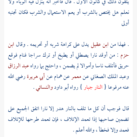
يتقون ذلك في كانون الأول . قال فأخبر أنه ينزل فيه الوباء ولا
نعلم هل يختص بالشرب أو يعم الاستعمال والشرب فكان تجنبه
أولى
. فهذا من
ابن عقيل
يدل على كراهة شربه أو تحريمه . وقال
ابن
حزم
: من أوقد نارا يصطلي أو يطبخ أو ترك سراجا فنام فوقع
حريق فأتلف ناسا وأموالا لم يضمن ، واحتج بما رواه
عبد الرزاق
وعبد الملك الصغاني
عن
معمر
عن
همام
عن
أبي هريرة
رضي الله
عنه مرفوعا {
النار جبار
} رواه
أبو داود
والنسائي
.
قال فوجب أن كل ما تلف بالنار هدر إلا نارا اتفق الجميع على
تضمين صاحبها إذا تعمد الإتلاف ، فإن تعمد طرحها للإتلاف
فعمد وإلا فخطأ ، والله أعلم .