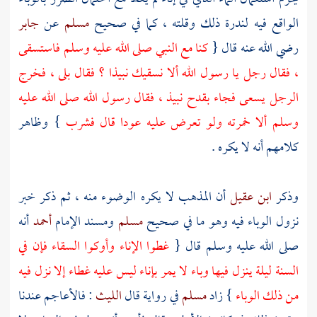
الواقع فيه لندرة ذلك وقلته ، كما في صحيح
مسلم
عن
جابر
رضي الله عنه قال {
كنا مع النبي صلى الله عليه وسلم فاستسقى
، فقال رجل يا رسول الله ألا نسقيك نبيذا ؟ فقال بلى ، فخرج
الرجل يسعى فجاء بقدح نبيذ ، فقال رسول الله صلى الله عليه
وسلم ألا خمرته ولو تعرض عليه عودا قال فشرب
} وظاهر
كلامهم أنه لا يكره .
وذكر
ابن عقيل
أن المذهب لا يكره الوضوء منه ، ثم ذكر خبر
نزول الوباء فيه وهو ما في صحيح
مسلم
ومسند الإمام
أحمد
أنه
صلى الله عليه وسلم قال {
غطوا الإناء وأوكوا السقاء فإن في
السنة ليلة ينزل فيها وباء لا يمر بإناء ليس عليه غطاء إلا نزل فيه
من ذلك الوباء
} زاد
مسلم
في رواية قال
الليث
:
فالأعاجم
عندنا