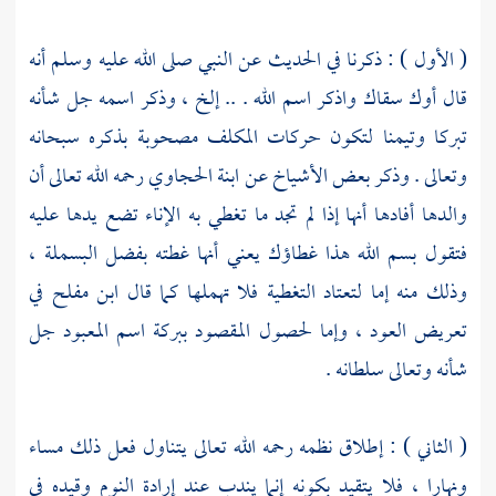
( الأول ) : ذكرنا في الحديث عن النبي صلى الله عليه وسلم أنه
قال أوك سقاك واذكر اسم الله . .. إلخ ، وذكر اسمه جل شأنه
تبركا وتيمنا لتكون حركات المكلف مصحوبة بذكره سبحانه
وتعالى . وذكر بعض الأشياخ عن
ابنة الحجاوي
رحمه الله تعالى أن
والدها أفادها أنها إذا لم تجد ما تغطي به الإناء تضع يدها عليه
فتقول بسم الله هذا غطاؤك يعني أنها غطته بفضل البسملة ،
وذلك منه إما لتعتاد التغطية فلا تهملها كما قال
ابن مفلح
في
تعريض العود ، وإما لحصول المقصود ببركة اسم المعبود جل
شأنه وتعالى سلطانه .
( الثاني ) : إطلاق نظمه رحمه الله تعالى يتناول فعل ذلك مساء
ونهارا ، فلا يتقيد بكونه إنما يندب عند إرادة النوم وقيده في