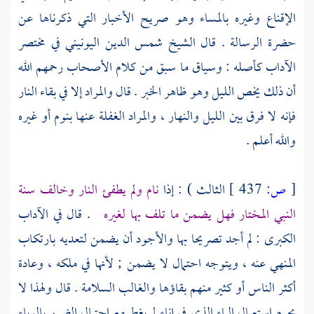
الإقناع وغيره بالمساء وهو صريح الأخبار التي ذكرناها عن
حضرة الرسالة . قال الشيخ
شمس الدين اليونيني
في مختصر
الآداب كأصله : وسياق ما سبق من كلام الأصحاب رحمهم الله
أن ذلك يخص الليل وهو ظاهر الخبر . قال والمراد إلا في بقاء النار
فإنه لا فرق بين الليل والنهار ، والمراد الغفلة عنها بنوم أو غيره
والله أعلم .
[
ص:
437 ]
الثالث ) : إذا
نام ولم يطفئ النار وخالف سنة
النبي المختار فهل يضمن ما تلف بها لغيره
. قال في الآداب
الكبرى : لم أجد تصريحا بها والأجود أن يضمن لتعديه بارتكاب
المنهي عنه ، ويتوجه احتمال لا يضمن ; لأنها في ملكه ، وعادة
أكثر الناس أو كثير منهم بقاؤها والغالب السلامة . قال ولهذا لا
يحرم استعمال الماء الذي في إناء لم يغط مع احتمال الضرر بالوباء