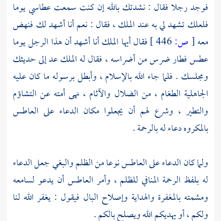
فوجد رجلا فقال : نشدتك بالله إن كنت سمعت عطاسي يوما
فلعلك تشهد لي به عند الملك ، فقال : نعم أنا أشهد لك فنهض
معه
[
ص:
446 ]
فقال أيها الملك أنا أشهد أن هذا الرجل يوما
عطس فطار ضرس من أضراسه ، فقال له الملك عد إلى حديثك
ومجلسك . فلما جاء الله بالإسلام ، وأبطل برسوله ما كان عليه
الجاهلية الطغام ، من الضلال والآثام ، نهى أمته عن التشاؤم
والتطير ، وشرع لهم أن يجعلوا مكان الدعاء على العاطس
بالمكروه دعاء له بالرحمة .
ولما كان الدعاء على العاطس نوعا من الظلم والبغي جعل الدعاء
له بلفظ الرحمة المنافي للظلم ، وأمر العاطس أن يدعو لسامعه
ومشمته بالمغفرة والهداية وإصلاح البال فيقول : يغفر الله لنا
ولكم ، أو يهديكم الله ويصلح بالكم .