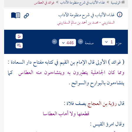
الرئيسية
غذاء الألباب في شرح منظومة الآداب
فوائد في العطاس
تراجم الأعلام
غذاء الألباب في شرح منظومة الآداب
السفاريني - محمد بن أحمد بن سالم السفاريني
جزء
صفحة
1
446
( فوائد ) الأولى قال
الإمام بن القيم
في كتابه مفتاح دار السعادة :
ومما كان الجاهلية يتطيرون به ويتشاءمون منه العطاس
كما
يتشاءمون بالبوارح والسوانح .
قال
رؤبة بن العجاج
يصف فلاة :
قطعتها ولا أهاب العطاسا
وقال
امرؤ القيس
: