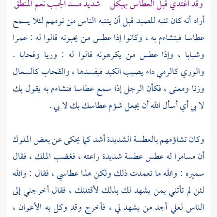
وقد أغتدي قبل العطاس بهيكل شديد مسد الجيب نعم المنطق
أراد أنه كان تنبه للصيد قبل أن يتنبه الناس من نومهم لئلا يسمع
عطاسا فيتشاءم به ، وكانوا إذا عطس من يحبونه قالوا له : عمرا
وشبابا ، وإذا عطس من يكرهونه قالوا له : وريا وقحابا .
والوري كالرمي داء يصيب الكبد فيفسدها ، والقحاب كالسعال
وزنا ومعنى ، فكأن الرجل إذا سمع عطاسا فتشاءم به يقول بك
لا بي أي أسأل الله أن يجعل شؤم عطاسك بك لا بي .
وكان تشاؤمهم بالعطسة الشديدة أشد كما يحكى عن بعض الملوك
أن مسامرا له عطس عطسة شديدة راعته ، فغضب الملك ، فقال
سميره : والله ما تعمدت ذلك ولكن هذا عطاسي ، فقال : والله
لئن لم تأتني بمن يشهد لك بذلك لأقتلنك ، فقال أخرجني إلى
الناس لعلي أجد من يشهد لي ، فأخرج وقد وكل به الأعوان ،