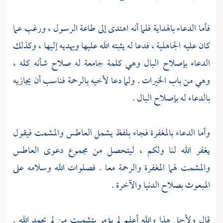
فأما الدعاء بالهداية فلما أنه اهتدى إلى طاعة الرسول ، ورغب عما
كان عليه الجاهلية ، فدعا له يثبته الله عليها ويهديه إليها ، وكذلك
الدعاء بإصلاح البال وهي كلمة جامعة له صلاح شأنه كله ،
وهي من باب الخيرات . ولما دعا لأخيه بالرحمة فناسب أن يجازيه
بالدعاء له بإصلاح البال .
وأما الدعاء بالمغفرة فجاء بلفظ يشمل العاطس والمشمت فيقول
يغفر الله لنا ولكم ، ليتحصل من مجموع دعوى العاطس
والمشمت لهما المغفرة والرحمة معا . فصلوات الله وسلامه على
المبعوث بصلاح الدنيا والآخرة .
قال ولأجل هذا والله أعلم لم يؤمر بتشميت من لم يحمد الله .