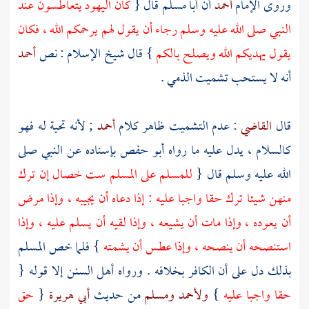
وروى الإمام
أحمد
أن
أبا مسلم
قال {
كان
اليهود
يتعاطسون عند
النبي صلى الله عليه وسلم رجاء أن يقول لهم يرحمكم الله ، فكان
يقول يهديكم الله ويصلح بالكم
} قال
شيخ الإسلام
: نص
أحمد
أنه لا يستحب تشميت الذمي .
قال
القاضي
: عدم التشميت ظاهر كلام
أحمد
; لأنه تحية له فهو
كالسلام ، يدل عليه ما رواه
أبو حفص
بإسناده عن النبي صلى
الله عليه وسلم قال {
للمسلم على المسلم ست خصال إن ترك
منهن شيئا ترك حقا واجبا عليه : إذا دعاه أن يجيبه ، وإذا مرض
أن يعوده ، وإذا مات أن يشيعه ، وإذا لقيه أن يسلم عليه ، وإذا
استنصحه أن ينصحه ، وإذا عطس أن يشمته
} فلما خص المسلم
بذلك دل على أن الكافر بخلافه . ورواه أهل السنن إلا قوله {
حقا واجبا عليه
}
ولأحمد
ومسلم
من حديث
أبي هريرة
{
حق