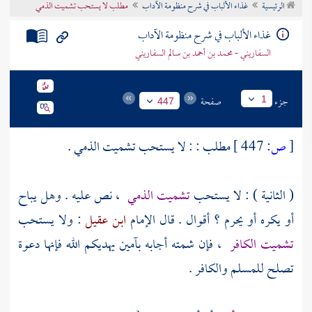
الرئيسية
غذاء الألباب في شرح منظومة الآداب
مطلب لا يستحب تشميت الذمي
تراجم الأعلام
غذاء الألباب في شرح منظومة الآداب
السفاريني - محمد بن أحمد بن سالم السفاريني
جزء
صفحة
1
447
[
ص:
447 ]
مطلب : : لا يستحب تشميت الذمي .
( الثانية ) : لا يستحب
تشميت الذمي
، نص عليه . وهل يباح
أو يكره أو يحرم ؟ أقوال . قال الإمام
ابن عقيل
: ولا يستحب
تشميت الكافر
، فإن شمته أجابه بآمين يهديكم الله فإنها دعوة
تصلح للمسلم والكافر .