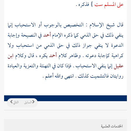
على المسلم ست
} فذكره .
قال
شيخ الإسلام
: التخصيص بالوجوب أو الاستحباب إنما
ينفي ذلك في حق الذمي كما ذكره الإمام
أحمد
في النصيحة وإجابة
الدعوة لا ينفي جواز ذلك في حق الذمي من استحباب ولا
كراهية كإجابة دعوته . وظاهر كلام
أحمد
يكره ، قال وكلام
ابن
عقيل
إنما ينفي الاستحباب . فإذا كان في التهنئة والتعزية والعيادة
روايتان فالتشميت كذلك . انتهى والله أعلم .
السابق
التالي
الخدمات العلمية