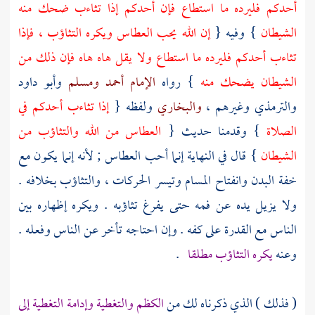
أحدكم فليرده ما استطاع فإن أحدكم إذا تثاءب ضحك منه
الشيطان
} وفيه {
إن الله يحب العطاس ويكره التثاؤب ، فإذا
تثاءب أحدكم فليرده ما استطاع ولا يقل هاه هاه فإن ذلك من
الشيطان يضحك منه
} رواه
الإمام أحمد
ومسلم
وأبو داود
والترمذي
وغيرهم ،
والبخاري
ولفظه {
إذا تثاءب أحدكم في
الصلاة
} وقدمنا حديث {
العطاس من الله والتثاؤب من
الشيطان
} قال في النهاية إنما أحب العطاس ; لأنه إنما يكون مع
خفة البدن وانفتاح المسام وتيسر الحركات ، والتثاؤب بخلافه .
ولا يزيل يده عن فمه حتى يفرغ تثاؤبه . ويكره إظهاره بين
الناس مع القدرة على كفه . وإن احتاجه تأخر عن الناس وفعله .
وعنه
يكره التثاؤب مطلقا
.
( فذلك ) الذي ذكرناه لك من
الكظم والتغطية وإدامة التغطية إلى