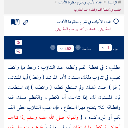
الرئيسية
غذاء الألباب في شرح منظومة الآداب
تراجم الأعلام
مطلب في تغطية الفم وكظمه عند التثاؤب
غذاء الألباب في شرح منظومة الآداب
السفاريني - محمد بن أحمد بن سالم السفاريني
جزء
صفحة
1
453
مطلب : في تغطية الفم وكظمه عند التثاؤب : وغط فما واكظم
تصب في تثاؤب فذلك مسنون لأمر المرشد ( وغط ) أيها المتثائب
( فما ) حيث غلبك ولم تستطع كظمه ( واكظمه ) إن استطعت
فإن المسنون لك إذا تثاءبت أن تكظم ، والكظم مسك فمه
وانطباقه لئلا ينفتح مهما استطاع ، فإن غلب التثاؤب غطى الفم
بكم أو غيره كيده ، {
ولقوله صلى الله عليه وسلم إذا تثاءب
أحدكم فليكظم ما استطاع
} وفي رواية {
فليضع يده على فمه