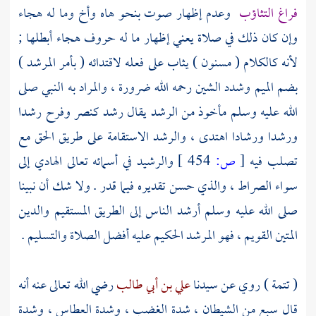
فراغ التثاؤب
وعدم إظهار صوت بنحو هاه وأخ وما له هجاء
وإن كان ذلك في صلاة يعني إظهار ما له حروف هجاء أبطلها ;
لأنه كالكلام ( مسنون ) يثاب على فعله لاقتدائه ( بأمر المرشد )
بضم الميم وشدد الشين رحمه الله ضرورة ، والمراد به النبي صلى
الله عليه وسلم مأخوذ من الرشد يقال رشد كنصر وفرح رشدا
ورشدا ورشادا اهتدى ، والرشد الاستقامة على طريق الحق مع
تصلب فيه
[
ص:
454 ]
والرشيد في أسمائه تعالى الهادي إلى
سواء الصراط ، والذي حسن تقديره فيما قدر . ولا شك أن نبينا
صلى الله عليه وسلم أرشد الناس إلى الطريق المستقيم والدين
المتين القويم ، فهو المرشد الحكيم عليه أفضل الصلاة والتسليم .
( تتمة ) روي عن سيدنا
علي بن أبي طالب
رضي الله تعالى عنه أنه
قال سبع من الشيطان ، شدة الغضب ، وشدة العطاس ، وشدة