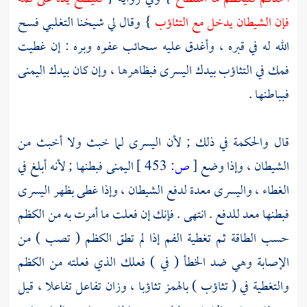
فإن الشيطان يدخل مع التثاؤب
} وقال لي شيخنا
التغلبي
فسح
الله له في قبره ، وأغدق عليه سحائب عفوه وبره : إن غطيت
فمك في التثاؤب بيدك اليسرى فبظاهرها ، وإن كان بيدك اليمنى
فبباطنها .
قال والحكمة في ذلك ; لأن اليسرى لما خبث ولا أخبث من
الشيطان ، وإذا وضع
[
ص:
453 ]
اليمنى فبطنها ; لأنه أبلغ في
الغطاء ، واليسرى معدة لدفع الشيطان ، وإذا غطى بظهر اليسرى
فبطنها معد للدفع . انتهى . فإنك إن فعلت ما أمرت به من الكظم
حسب الطاقة ثم تغطية الفم إذا لم تطق الكظم ( تصب ) من
الإصابة وهي ضد الخطأ ( في ) فعلك الذي فعلته من الكظم
والتغطية في ( تثاؤب ) بالهمز تثاؤبا ، وزان تفاعل تفاعلا ، قيل