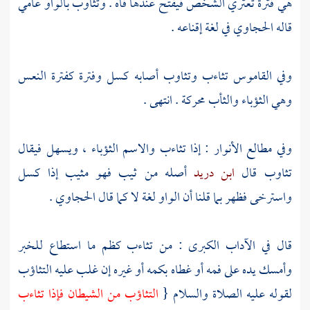
هي فترة تعتري الشخص فيفتح عندها فاه . وتثاوب بالواو عامي
قاله
الحجاوي
في لغة إقناعه .
وفي القاموس تثاءب وتثاوب أصابه كسل وفترة كفترة النعس
وهي الثؤباء والثأب محركة . انتهى .
وفي مطالع الأنوار : إذا تثاءب والاسم الثؤباء ، ويسهل فيقال
تثاوب قال
ابن دريد
أصله من ثيب فهو مثيب إذا كسل
واسترخى فظهر بما قلنا أن الواو لغة لا كما قال
الحجاوي
.
قال في الآداب الكبرى : من تثاءب كظم ما استطاع للخبر
وأمسك يده على فمه أو غطاه بكمه أو غيره إن غلب عليه التثاؤب
لقوله عليه الصلاة والسلام {
التثاؤب من الشيطان فإذا تثاءب