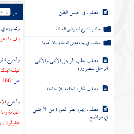
مطلب في حسن الظن
جزء
1
ومما ورد في
ا
مطلب تشرع للمرضى العيادة
إنك ما دعوت
مطلب في بيان معنى الذمة وبيان أهلها
وأخرج
الت
مطلب يطب الرجل الأنثى والأنثى
الرجل للضرورة
كيف تجدك ؟ 
ص:
466 ]
مطلب تكره الحقنة بلا حاجة
وأخرج
الإم
مطلب يجوز نظر العورة من الأجنبي
القيامة وما 
في مواضع
فيقولون رج