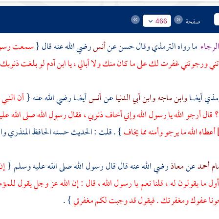
صفحة
466
لرجاء
ما رواه
الترمذي
وقال حسن عن
أنس
رضي الله عنه قال {
سمعت رسول ال
ني ورجوتني غفرت لك على ما كان منك ولا أبالي ، يا ابن
آدم
لو بلغت ذنوبك 
رمذي
أيضا
وابن ماجه
وابن أبي الدنيا
عن
أنس
أيضا رضي الله عنه {
أن النبي
قال أرجو الله يا رسول الله وإني أخاف ذنوبي ، فقال رسول الله صلى الله علي
أعطاه الله ما يرجو وأمنه مما يخاف
} . قلت : الحديث حسنه
الحافظ المنذري
وال
ام أحمد
عن
معاذ
رضي الله عنه قال قال رسول الله صلى الله عليه وسلم {
إن
أول ما يقولون له ، قلنا نعم يا رسول الله ، قال : إن الله عز وجل يقول للمؤمن
ونا عفوك ومغفرتك . فيقول قد وجبت لكم مغفرتي
} .