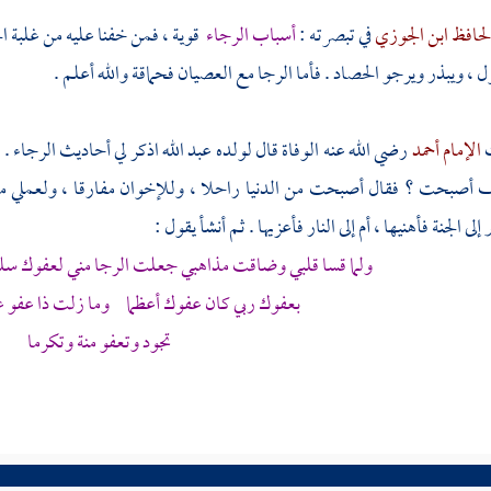
الحافظ ابن الجوزي
في تبصرته :
أسباب الرجاء
قوية ، فمن خفنا عليه من غلبة ال
ل ، ويبذر ويرجو الحصاد . فأما الرجا مع العصيان فحماقة والله أعلم .
ت
الإمام أحمد
رضي الله عنه الوفاة قال لولده
عبد الله
اذكر لي أحاديث الرجاء . 
 أصبحت ؟ فقال أصبحت من الدنيا راحلا ، وللإخوان مفارقا ، ولعملي ملاقي
ى الجنة فأهنيها ، أم إلى النار فأعزيها . ثم أنشأ يقول :
ولما قسا قلبي وضاقت مذاهبي جعلت الرجا مني لعفوك سلما
بعفوك ربي كان عفوك أعظما وما زلت ذا عفو عن
تجود وتعفو منة وتكرما