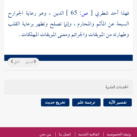
فهذا أحد شطري
[
ص:
65 ]
الدين ، وهو رعاية الجوارح
السبعة عن المآثم والمحارم ، وإنما تصلح وتطهر برعاية القلب
وطهارته من الموبقات والجرائم ومعنى الموبقات المهلكات .
السابق
التالي
الخدمات العلمية
تفسير الآية
ترجمة علم
تخريج حديث
وثيقة الخصوصية
اتفاقية الخدمة
اتصل بنا
من نحن