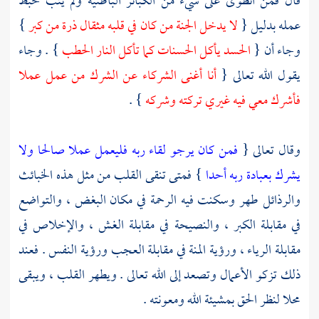
قال فمن انطوى على شيء من الكبائر الباطنية ولم يتب حبط
عمله بدليل {
لا يدخل الجنة من كان في قلبه مثقال ذرة من كبر
}
وجاء أن {
الحسد يأكل الحسنات كما تأكل النار الحطب
} . وجاء
يقول الله تعالى {
أنا أغنى الشركاء عن الشرك من عمل عملا
فأشرك معي فيه غيري تركته وشركه
} .
وقال تعالى {
فمن كان يرجو لقاء ربه فليعمل عملا صالحا ولا
يشرك بعبادة ربه أحدا
} فمتى تنقى القلب من مثل هذه الخبائث
والرذائل طهر وسكنت فيه الرحمة في مكان البغض ، والتواضع
في مقابلة الكبر ، والنصيحة في مقابلة الغش ، والإخلاص في
مقابلة الرياء ، ورؤية المنة في مقابلة العجب ورؤية النفس . فعند
ذلك تزكو الأعمال وتصعد إلى الله تعالى . ويطهر القلب ، ويبقى
محلا لنظر الحق بمشيئة الله ومعونته .