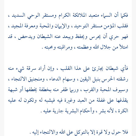
فكما أن السماء متعبد الملائكة الكرام ومستقر الوحي السديد ،
فقلب المؤمن مستقر التوحيد ، والإيمان والمحبة ومعرفة المجيد ،
فهو حري أن يحرس ويحفظ ويبعد عنه الشيطان ويدحض ، قد
امتلأ من جلال الله وعظمته ، ومراقبته ومحبته .
فأي شيطان يجترئ على هذا القلب ، وإن أراد سرقة شيء منه
رشقته الحرس بنبل اليقين ، وسهام الدعاء ، ومنجنيق الالتجاء ،
وسيوف المحبة والقرب ، وربما ظفر منه بخطفة يخطفها أو شبهة
يقذفها على غفلة من العبد وغيرة فيه فيشبه له وتكون له عليه
الكرة ، لأنه بشر ، وأحكام البشرية جارية عليه .
فلا حول ولا قوة إلا بالتوكل على الله والالتجاء إليه .