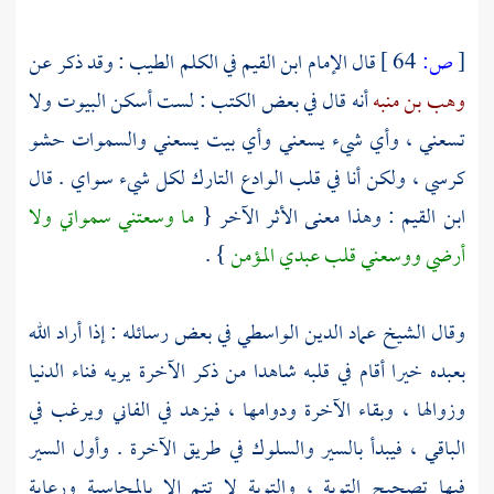
[
ص:
64 ]
قال الإمام
ابن القيم
في الكلم الطيب : وقد ذكر عن
وهب بن منبه
أنه قال في بعض الكتب : لست أسكن البيوت ولا
تسعني ، وأي شيء يسعني وأي بيت يسعني والسموات حشو
كرسي ، ولكن أنا في قلب الوادع التارك لكل شيء سواي . قال
ابن القيم
: وهذا معنى الأثر الآخر {
ما وسعتني سمواتي ولا
أرضي ووسعني قلب عبدي المؤمن
} .
وقال الشيخ
عماد الدين الواسطي
في بعض رسائله : إذا أراد الله
بعبده خيرا أقام في قلبه شاهدا من ذكر الآخرة يريه فناء الدنيا
وزوالها ، وبقاء الآخرة ودوامها ، فيزهد في الفاني ويرغب في
الباقي ، فيبدأ بالسير والسلوك في طريق الآخرة . وأول السير
فيها تصحيح التوبة ، والتوبة لا تتم إلا بالمحاسبة ورعاية