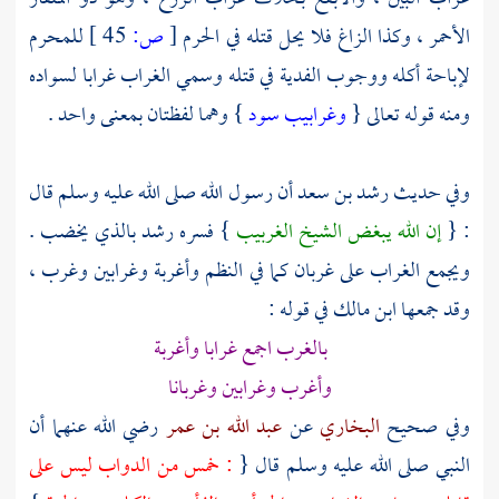
الأحمر ، وكذا الزاغ فلا يحل قتله في الحرم
[
ص:
45 ]
للمحرم
لإباحة أكله ووجوب الفدية في قتله وسمي الغراب غرابا لسواده
ومنه قوله تعالى {
وغرابيب سود
} وهما لفظتان بمعنى واحد .
وفي حديث
رشد بن سعد
أن رسول الله صلى الله عليه وسلم قال
: {
إن الله يبغض الشيخ الغربيب
} فسره
رشد
بالذي يخضب .
ويجمع الغراب على غربان كما في النظم وأغربة وغرابين وغرب ،
وقد جمعها
ابن مالك
في قوله :
بالغرب اجمع غرابا وأغربة
وأغرب وغرابين وغربانا
وفي صحيح
البخاري
عن
عبد الله بن عمر
رضي الله عنهما أن
النبي صلى الله عليه وسلم قال {
: خمس من الدواب ليس على