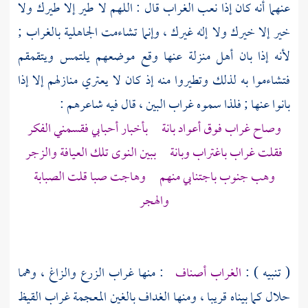
عنهما أنه كان إذا نعب الغراب قال : اللهم لا طير إلا طيرك ولا
خير إلا خيرك ولا إله غيرك ، وإنما تشاءمت الجاهلية بالغراب ;
لأنه إذا بان أهل منزلة عنها وقع موضعهم يلتمس ويتقمقم
فتشاءموا به لذلك وتطيروا منه إذ كان لا يعتري منازلهم إلا إذا
بانوا عنها ; فلذا سموه غراب البين ، قال فيه شاعرهم :
وصاح غراب فوق أعواد بانة بأخبار أحبابي فقسمني الفكر
فقلت غراب باغتراب وبانة ببين النوى تلك العيافة والزجر
وهب جنوب باجتنابي منهم وهاجت صبا قلت الصبابة
والهجر
( تنبيه ) :
الغراب أصناف
: منها غراب الزرع والزاغ ، وهما
حلال كما بيناه قريبا ، ومنها الغداف بالغين المعجمة غراب القيظ