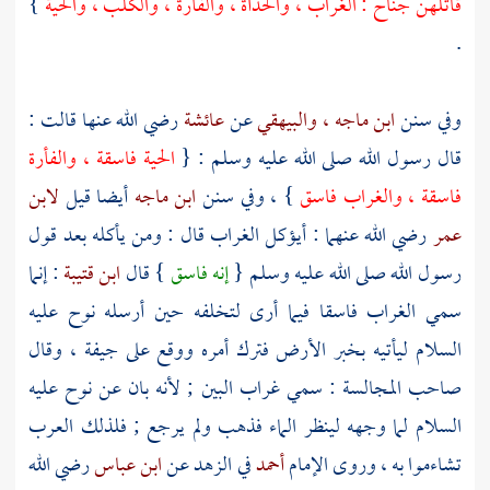
قاتلهن جناح : الغراب ، والحدأة ، والفأرة ، والكلب ، والحية
}
.
وفي سنن
ابن ماجه
، والبيهقي
عن
عائشة
رضي الله عنها قالت :
قال رسول الله صلى الله عليه وسلم : {
الحية فاسقة ، والفأرة
فاسقة ، والغراب فاسق
} ، وفي سنن
ابن ماجه
أيضا قيل
لابن
عمر
رضي الله عنهما : أيؤكل الغراب قال : ومن يأكله بعد قول
رسول الله صلى الله عليه وسلم {
إنه فاسق
} قال
ابن قتيبة
: إنما
سمي الغراب فاسقا فيما أرى لتخلفه حين أرسله
نوح
عليه
السلام ليأتيه بخبر الأرض فترك أمره ووقع على جيفة ، وقال
صاحب المجالسة : سمي غراب البين ; لأنه بان عن
نوح
عليه
السلام لما وجهه لينظر الماء فذهب ولم يرجع ; فلذلك
العرب
تشاءموا به ، وروى الإمام
أحمد
في الزهد عن
ابن عباس
رضي الله