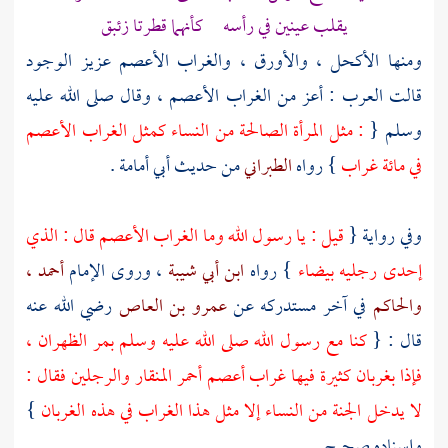
يقلب عينين في رأسه كأنهما قطرتا زئبق
ومنها الأكحل ، والأورق ، والغراب الأعصم عزيز الوجود
قالت
العرب
: أعز من الغراب الأعصم ، وقال صلى الله عليه
وسلم {
: مثل المرأة الصالحة من النساء كمثل الغراب الأعصم
في مائة غراب
} رواه
الطبراني
من حديث
أبي أمامة
.
وفي رواية {
قيل : يا رسول الله وما الغراب الأعصم قال : الذي
إحدى رجليه بيضاء
} رواه
ابن أبي شيبة
، وروى الإمام
أحمد
،
والحاكم
في آخر مستدركه عن
عمرو بن العاص
رضي الله عنه
قال : {
كنا مع رسول الله صلى الله عليه وسلم
بمر الظهران
،
فإذا بغربان كثيرة فيها غراب أعصم أحمر المنقار والرجلين فقال :
لا يدخل الجنة من النساء إلا مثل هذا الغراب في هذه الغربان
}
وإسناده صحيح .