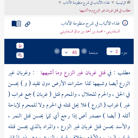
الرئيسية
غذاء الألباب في شرح منظومة الآداب
تراجم الأعلام
مطلب في قتل غربان غير الزرع وما أشبهها
غذاء الألباب في شرح منظومة الآداب
السفاريني - محمد بن أحمد بن سالم السفاريني
جزء
صفحة
2
45
مطلب : في
قتل غربان غير الزرع وما أشبهها
: وغربان غير
الزرع أيضا وشبهها كذا حشرات الأرض دون تقيد ( و ) يحسن
في الحل ، والحرم للحلال ، والمحرم قتل ( غربان ) جمع غراب (
غير ) غراب ( الزرع ) فلا يحل قتله في الحرم ولا للمحرم لإباحة
أكله ( أيضا ) مصدر آض إذا رجع أي كما يحسن قتل النمر ،
والأسد يحسن قتل غربان غير الزرع ، والمراد بالذي يحسن قتله
غراب البين ، والأبقع بخلاف غراب الزرع ، وهو ذو المنقار