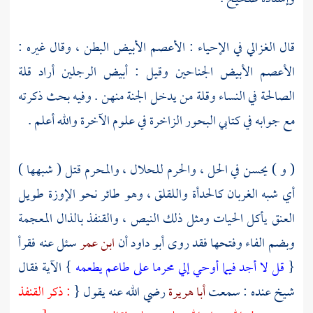
قال
الغزالي
في الإحياء : الأعصم الأبيض البطن ، وقال غيره :
الأعصم الأبيض الجناحين وقيل : أبيض الرجلين أراد قلة
الصالحة في النساء وقلة من يدخل الجنة منهن . وفيه بحث ذكرته
مع جوابه في كتابي البحور الزاخرة في علوم الآخرة والله أعلم .
( و ) يحسن في الحل ، والحرم للحلال ، والمحرم قتل ( شبهها )
أي شبه الغربان كالحدأة واللقلق ، وهو طائر نحو الإوزة طويل
العنق يأكل الحيات ومثل ذلك النيص ، والقنفذ بالذال المعجمة
وبضم الفاء وفتحها فقد روى
أبو داود
أن
ابن عمر
سئل عنه فقرأ
{
قل لا أجد فيما أوحي إلي محرما على طاعم يطعمه
} الآية فقال
شيخ عنده : سمعت
أبا هريرة
رضي الله عنه يقول {
: ذكر القنفذ