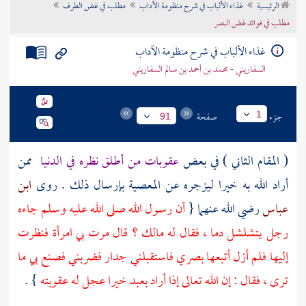
الرئيسية
غذاء الألباب في شرح منظومة الآداب
مطلب في غض الطرف
تراجم الأعلام
مطلب في فوائد غض البصر
غذاء الألباب في شرح منظومة الآداب
السفاريني - محمد بن أحمد بن سالم السفاريني
جزء
صفحة
1
91
( المقام الثاني ) في بعض
عقوبات من أطلق نظره في الدنيا
ممن
أراد الله به خيرا ليزجره عن المعصية بإرسال ذلك . روى
ابن
عباس
رضي الله عنهما {
أن رسول الله صلى الله عليه وسلم جاءه
رجل يتشلشل دما ، فقال له مالك ؟ قال مرت بي امرأة فنظرت
إليها فلم أزل أتبعها بصري فاستقبلني جدار فضربني فصنع بي ما
ترى ، فقال : إن الله تعالى إذا أراد بعبد خيرا عجل له عقوبته
} .