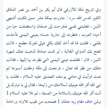
وفي تاريخ مكة
للأزرقي
قال
أبو بكر بن أحمد بن نصر الدقاق
الكبير
قدس الله سره : جاورت
بمكة
عشر سنين فكنت أشتهي
اللبن ، فغلبتني نفسي فخرجت إلى
عسفان
واستضفت حيا من
أحياء
العرب
، فنظرت إلى جارية حسناء بعيني اليمنى فأخذت
بقلبي ، فقلت لها قد أخذ كلك بكلي فمالي لغيرك مطمع ، قالت
تفتح بك الدواي الغالبة ، لو كنت صادقا لذهبت عنك شهوة
اللبن ، قال : فقلعت عيني اليمنى التي نظرت بها إليها ، فقالت
مثلك من نظر لله تعالى ، فرجعت إلى
مكة
وطفت أسبوعا ثم
نمت فرأيت في منامي
يوسف
الصديق عليه السلام ، فقلت يا
نبي الله أقر الله عينيك لسلامتك من
زليخا
، فقال لي يا مبارك بل
أنت أقر الله عينيك بالسلامة من العسفا ، ثم تلا عليه السلام {
ولمن خاف مقام ربه جنتان
} فصحت من طيب تلاوته ورخامة