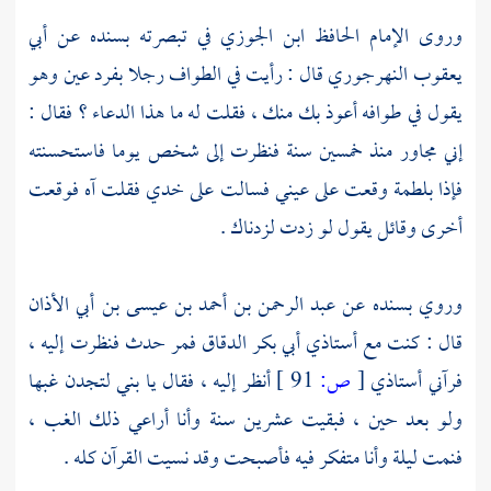
وروى الإمام
الحافظ ابن الجوزي
في تبصرته بسنده عن
أبي
يعقوب النهرجوري
قال : رأيت في الطواف رجلا بفرد عين وهو
يقول في طوافه أعوذ بك منك ، فقلت له ما هذا الدعاء ؟ فقال :
إني مجاور منذ خمسين سنة فنظرت إلى شخص يوما فاستحسنته
فإذا بلطمة وقعت على عيني فسالت على خدي فقلت آه فوقعت
أخرى وقائل يقول لو زدت لزدناك .
وروي بسنده عن
عبد الرحمن بن أحمد بن عيسى بن أبي الأذان
قال : كنت مع أستاذي
أبي بكر الدقاق
فمر حدث فنظرت إليه ،
فرآني أستاذي
[
ص:
91 ]
أنظر إليه ، فقال يا بني لتجدن غبها
ولو بعد حين ، فبقيت عشرين سنة وأنا أراعي ذلك الغب ،
فنمت ليلة وأنا متفكر فيه فأصبحت وقد نسيت القرآن كله .