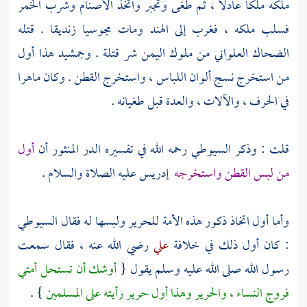
ملكه ملكا عادلا ، ثم طغى وتجبر واتخذ الأصنام وشرب الخمر
فسلب ملكه ، فغرب إلى
الهند
ومات مجوسيا زنديقا . قتله
الضحاك العلواني
من ملوك
اليمن
شر قتلة .
وجمشيد
هذا أول
من استخرج نسج ألوان اللباس ، واستخرج القطن . وكان ماهرا
في الحرف ، والآلات ، والعدة قبل طغيانه .
قلت
: وذكر
السيوطي
رحمه الله في تفسيره الدر المنثور أن
أول
من لبس القطن واستخرجه
إدريس
عليه الصلاة والسلام .
وأما أول اتخاذ ذكور هذه الأمة للحرير ولبسها له فقال
السيوطي
: كان أول ذلك في خلافة
علي
رضي الله عنه ، فقال سمعت
رسول الله صلى الله عليه وسلم يقول {
أوشك أن تستحل أمتي
فروج النساء ، والحرير وهذا أول حرير رأيته على المسلمين
} .