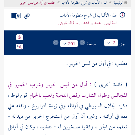
الرئيسية
غذاء الألباب في شرح منظومة الآداب
مطلب في أول من لبس الحرير
تراجم الأعلام
غذاء الألباب في شرح منظومة الآداب
السفاريني - محمد بن أحمد بن سالم السفاريني
جزء
صفحة
2
201
مطلب : في أول من لبس الحرير .
( فائدة أخرى )
: أول من لبس الحرير وشرب الخمور في
المجالس وطول الشارب وقص اللحية ولعب بالحمام
قوم
لوط
،
ذكره
الجلال السيوطي
في أوائله وفي زبدة التواريخ ، ونقله
علي
دده
في أوائله ، وغيره أن أول من استخرج الحرير من ديدانه -
تعلمه من الجن ، وكانوا مسخرين له -
جمشيد
، وكان في أوائل