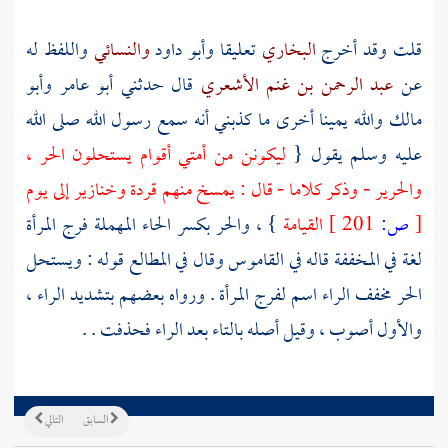
قلت وقد أخرج
البخاري
تعليقا
وأبو داود
والنسائي
واللفظ له
عن
عبد الرحمن بن غنم الأشعري
قال حدثني
أبو عامر
وأبو
مالك
والله يمينا أخرى ما كذبني أنه سمع رسول الله صلى الله
عليه وسلم يقول {
ليكونن من أمتي أقوام يستحلون الحر ،
والحرير - وذكر كلاما - قال : يمسخ منهم قردة وخنازير إلى يوم
[
ص:
201 ]
القيامة
} ، والحر بكسر الحاء المهملة فرج المرأة
لغة في المخففة قاله في القاموس وقال في المطالع قوله : ويستحل
الحر مخفف الراء اسم لفرج المرأة . ورواه بعضهم بتشديد الراء ،
والأول أصوب ، وقيل أصله بالتاء بعد الراء فحذفت . .
السابق
التالي