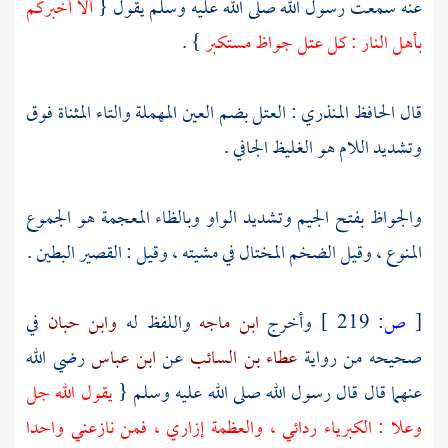
عنه سمعت رسول الله صلى الله عليه وسلم يقول {
ألا أخبركم
بأهل النار : كل عتل جواظ مستكبر
} .
قال
الحافظ المنذري
: العتل بضم العين المهملة والتاء المثناة فوق
وتشديد اللام هو الغليظ الجافي .
والجواظ بفتح الجيم وتشديد الواو وبالظاء المعجمة هو الجموع
المنوع ، وقيل الضخم المختال في مشيته ، وقيل : القصير البطين .
[
ص:
219 ]
وأخرج
ابن ماجه
واللفظ له
وابن حبان
في
صحيحه من رواية
عطاء بن السائب
عن
ابن عباس
رضي الله
عنهما قال قال رسول الله صلى الله عليه وسلم {
يقول الله جل
وعلا : الكبرياء ردائي ، والعظمة إزاري ، فمن نازعني واحدا