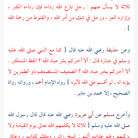
ثلاثة لا يسأل عنهم : رجل نازع الله رداءه فإن رداءه الكبر ،
وإزاره العز ، ورجل في شك من أمر الله ، والقنوط من رحمة الله
} .
وعن
حذيفة
رضي الله عنه قال {
كنا مع النبي صلى الله عليه
وسلم في جنازة قال : ألا أخبركم بشر عباد الله ؟ الفظ المستكبر .
ألا أخبركم بخير عباد الله ؟ الضعيف المستضعف ذو الطمرين لا
يؤبه له ، لو أقسم على الله لأبره
} رواه الإمام
أحمد
، ورواته رواة
الصحيح ، إلا
محمد بن جابر
.
وأخرج
مسلم
عن
أبي هريرة
رضي الله عنه قال قال رسول الله
صلى الله عليه وسلم {
ثلاثة لا يكلمهم الله تعالى يوم القيامة ولا
يزكيهم ولهم عذاب أليم : شيخ زان ، وملك كذاب ، وعائل