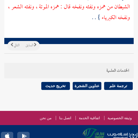
الشيطان من همزه ونفثه ونفخه قال : همزه الموتة ، ونفثه الشعر ،
ونفخه الكبرياء
} . .
السابق
التالي
الخدمات العلمية
ترجمة علم
عناوين الشجرة
تخريج حديث
وثيقة الخصوصية
اتفاقية الخدمة
اتصل بنا
من نحن