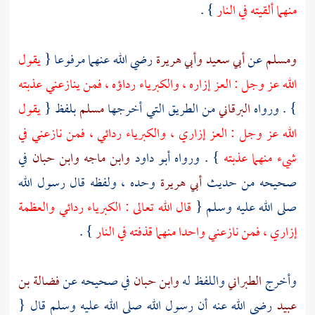
منهما ألقيته في النار
} .
ومسلم
عن
أبي سعيد
وأبي هريرة
رضي الله عنهما مرفوعا {
يقول
الله عز وجل : العز إزاره ، والكبرياء رداؤه ، فمن ينازعني عذبته
} . ورواه
البرقاني
من الطريق التي أخرجها
مسلم
بلفظ {
يقول
الله عز وجل : العز إزاري ، والكبرياء ردائي ، فمن نازعني في
شيء منهما عذبته
} . ورواه
أبو داود
وابن ماجه
وابن حبان
في
صحيحه من حديث
أبي هريرة
وحده ، ولفظه قال رسول الله
صلى الله عليه وسلم {
قال الله تعالى : الكبرياء ردائي والعظمة
إزاري ، فمن نازعني واحدا منهما قذفته في النار
} .
وأخرج
الطبراني
واللفظ له
وابن حبان
في صحيحه عن
فضالة بن
عبيد
رضي الله عنه أن رسول الله صلى الله عليه وسلم قال {