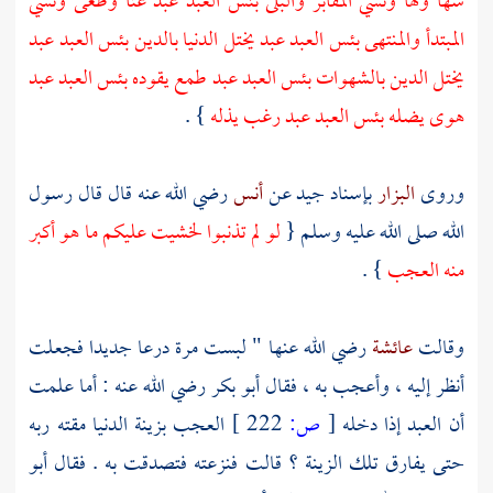
سها ولها ونسي المقابر والبلى بئس العبد عبد عتا وطغى ونسي
المبتدأ والمنتهى بئس العبد عبد يختل الدنيا بالدين بئس العبد عبد
يختل الدين بالشهوات بئس العبد عبد طمع يقوده بئس العبد عبد
هوى يضله بئس العبد عبد رغب يذله
} .
وروى
البزار
بإسناد جيد عن
أنس
رضي الله عنه قال قال رسول
الله صلى الله عليه وسلم {
لو لم تذنبوا لخشيت عليكم ما هو أكبر
منه العجب
} .
وقالت
عائشة
رضي الله عنها " لبست مرة درعا جديدا فجعلت
أنظر إليه ، وأعجب به ، فقال
أبو بكر
رضي الله عنه : أما علمت
أن العبد إذا دخله
[
ص:
222 ]
العجب بزينة الدنيا مقته ربه
حتى يفارق تلك الزينة ؟ قالت فنزعته فتصدقت به . فقال
أبو