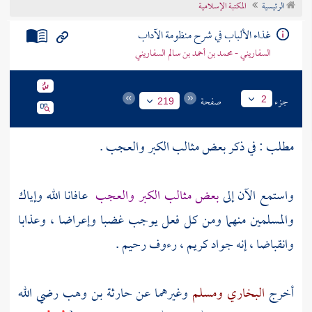
الرئيسية
المكتبة الإسلامية
تراجم الأعلام
غذاء الألباب في شرح منظومة الآداب
السفاريني - محمد بن أحمد بن سالم السفاريني
جزء
صفحة
2
219
مطلب : في ذكر بعض مثالب الكبر والعجب .
واستمع الآن إلى
بعض مثالب الكبر والعجب
عافانا الله وإياك
والمسلمين منهما ومن كل فعل يوجب غضبا وإعراضا ، وعذابا
وانقباضا ، إنه جواد كريم ، رءوف رحيم .
أخرج
البخاري
ومسلم
وغيرهما عن
حارثة بن وهب
رضي الله