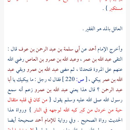
مستكبر
} .
العائل بالمد هو الفقير .
وأخرج الإمام
أحمد
عن
أبي سلمة بن عبد الرحمن بن عوف
قال :
التقى
عبد الله بن عمر
،
وعبد الله بن عمرو بن العاص
رضي الله
عنهم على
المروة
فتحدثا ، ثم مضى
عبد الله بن عمرو
وبقي
عبد
الله بن عمر
يبكي ،
[
ص:
220 ]
فقال له رجل : ما يبكيك يا
أبا
عبد الرحمن
؟ قال هذا يعني
عبد الله بن عمرو
زعم أنه سمع
رسول الله صلى الله عليه وسلم يقول {
من كان في قلبه مثقال
حبة من خردل من كبر كبه الله لوجهه في النار
} ورواة هذا
الحديث رواة الصحيح . وفي رواية
للإمام أحمد
صحيحة أيضا