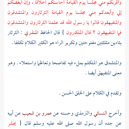
وأقربكم مني مجلسا يوم القيامة أحاسنكم أخلاقا ، وإن أبغضكم
إلي وأبعدكم مني مجلسا يوم القيامة الثرثارون والمتشدقون
والمتفيهقون قالوا يا رسول الله قد علمنا الثرثارون والمتشدقون
فما المتفيهقون ؟ قال المتكبرون
} قال الحافظ
المنذري
: الثرثار
بثاءين مثلثتين مفتوحتين وتكرير الراء هو الكثير الكلام تكلفا .
والمتشدق هو المتكلم بملء فيه تفاصحا وتعاظما واستعلاء . وهو
معنى المتفيهق أيضا .
وتقدم في الكلام على الخلق الحسن .
وأخرج
النسائي
والترمذي
وحسنه عن
عمرو بن شعيب
عن أبيه
عن جده أن رسول الله صلى الله عليه وسلم قال {
يحشر