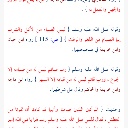
والجهل والعمل به
} .
وقوله صلى الله عليه وسلم {
ليس الصيام من الأكل والشرب
إنما الصيام من اللغو والرفث
}
[
ص:
115 ]
رواه
ابن حبان
وابن خزيمة
في صحيحيهما .
وقوله صلى الله عليه وسلم {
رب صائم ليس له من صيامه إلا
الجوع ، ورب قائم ليس له من قيامه إلا السهر
} رواه
ابن ماجه
وابن خزيمة
والحاكم
وقال على شرطهما .
وحديث {
المرأتين اللتين صامتا وأنهما قد كادتا أن تموتا من
العطش ، فقال للنبي صلى الله عليه وسلم رسولهما يا نبي الله إنهما