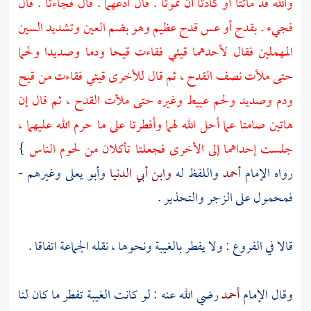
والله قد ماتتا أو كادتا أن تموتا . قال ادعهما . قال فجاءتا . قال
فجيء . بقدح أو عس قدح عظيم وهو بضم العين وتشديد السين
المهملين فقال لأحدهما قيئي فقاءت قيحا ودما وصديدا ولحما
حتى ملأت نصف القدح ، ثم قال للأخرى قيئي فقاءت من قيح
ودم وصديد ولحم عبيط وغيره حتى ملأت القدح ، ثم قال إن
هاتين صامتا عما أحل الله لهما وأفطرتا على ما حرم الله عليهما ،
جلست إحداهما إلى الأخرى فجعلتا تأكلان من لحوم الناس
}
رواه الإمام
أحمد
واللفظ له
وابن أبي الدنيا
وأبو يعلى
وغيرهم -
فمحمول على الزجر والتحذير .
قالا في الفروع : ولا يفطر بالغيبة ونحوها ، نقله الجماعة اتفاقا .
وقال الإمام
أحمد
رضي الله عنه : لو كانت الغيبة تفطر ما كان لنا