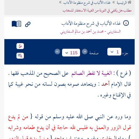
الرئيسية
غذاء الألباب في شرح منظومة الآداب
تراجم الأعلام
مطلب هل يكفي في التوبة من الغيبة الاستغفار للمغتاب
غذاء الألباب في شرح منظومة الآداب
السفاريني - محمد بن أحمد بن سالم السفاريني
جزء
صفحة
1
115
( فرع )
: الغيبة لا تفطر الصائم
على الصحيح من المذهب فقها .
قال الإمام
أحمد
: ويتعاهد صومه بصون لسانه من نحو غيبة كما
في الإقناع وغيره .
وما ورد عن النبي صلى الله عليه وسلم من قوله {
من لم يدع
قول الزور والعمل به فليس لله حاجة في أن يدع طعامه وشرابه
} رواه
البخاري
وغيره . وعند
ابن ماجه
{
من لم يدع قول الزور