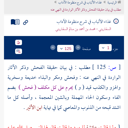
الرئيسية
غذاء الألباب في شرح منظومة الآداب
تراجم الأعلام
مطلب في بيان حقيقة الفحش وذكر الآثار الواردة في النهي عنه
غذاء الألباب في شرح منظومة الآداب
السفاريني - محمد بن أحمد بن سالم السفاريني
جزء
صفحة
1
125
[
ص:
125 ]
مطلب : في بيان حقيقة الفحش وذكر الآثار
الواردة في النهي عنه : وفحش ومكر والبذاء خديعة وسخرية
والهزو والكذب قيد ( و )
يحرم على كل مكلف ( فحش )
بضم
الفاء وسكون الحاء المهملة وبالشين المعجمة ، وأصله كل ما
اشتد قبحه من الذنوب والمعاصي كما في نهاية
ابن الأثير
.
{
ولما قالت
عائشة
لليهود
ما قالت قال لها النبي صلى الله عليه