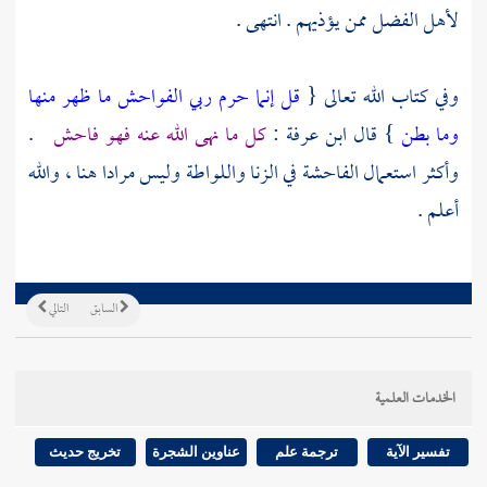
لأهل الفضل ممن يؤذيهم . انتهى .
وفي كتاب الله تعالى {
قل إنما حرم ربي الفواحش ما ظهر منها
وما بطن
} قال
ابن عرفة
:
كل ما نهى الله عنه فهو فاحش
.
وأكثر استعمال الفاحشة في الزنا واللواطة وليس مرادا هنا ، والله
أعلم .
السابق
التالي
الخدمات العلمية
تفسير الآية
ترجمة علم
عناوين الشجرة
تخريج حديث