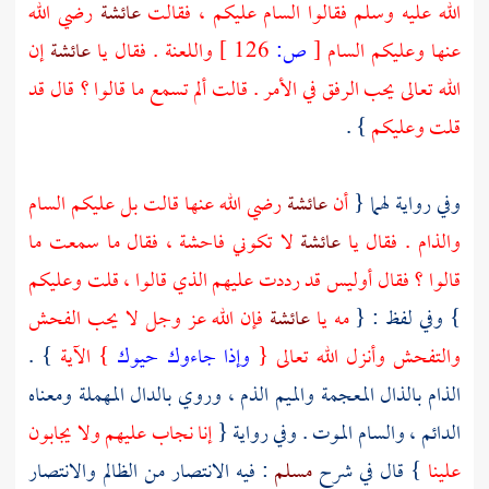
الله عليه وسلم فقالوا السام عليكم ، فقالت
عائشة
رضي الله
عنها وعليكم السام
[
ص:
126 ]
واللعنة . فقال يا
عائشة
إن
الله تعالى يحب الرفق في الأمر . قالت ألم تسمع ما قالوا ؟ قال قد
قلت وعليكم
} .
وفي رواية لهما {
أن
عائشة
رضي الله عنها قالت بل عليكم السام
والذام . فقال يا
عائشة
لا تكوني فاحشة ، فقال ما سمعت ما
قالوا ؟ فقال أوليس قد رددت عليهم الذي قالوا ، قلت وعليكم
} وفي لفظ : {
مه يا
عائشة
فإن الله عز وجل لا يحب الفحش
والتفحش وأنزل الله تعالى {
وإذا جاءوك حيوك
} الآية
} .
الذام بالذال المعجمة والميم الذم ، وروي بالدال المهملة ومعناه
الدائم ، والسام الموت . وفي رواية {
إنا نجاب عليهم ولا يجابون
علينا
} قال في شرح
مسلم
: فيه الانتصار من الظالم والانتصار