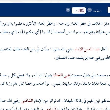
صفحة
153
كر الخلاف في حظر الغناء وإباحته : وحظر الغناء الأكثرون قضوا به وعن 
من علمائنا وغيرهم ، ومراده من أصحابنا ( قضوا ) أي حكموا ( به ) أي بحظره و
قال
عبد الله بن الإمام
رضي الله عنهما : سألت أبي عن الغناء فقال الغناء ين
لله ورضي عنه إنما يفعله عندنا الفساق .
ه
وسمعت أبي يقول سمعت
يحيى القطان
يقول : لو أن رجلا عمل بكل رخصة
ي المتعة لكان فاسقا . وقال
سليمان التيمي
: لو أخذت برخصة كل عالم وزلة كل ع
المحقق
ابن القيم
في إغاثة اللهفان : قد تواتر عن الإمام
الشافعي
رضي الله عنه 
ناس عن القرآن . فإذا كان هذا قول
الشافعي
في التغبير وتعليله له أنه يص