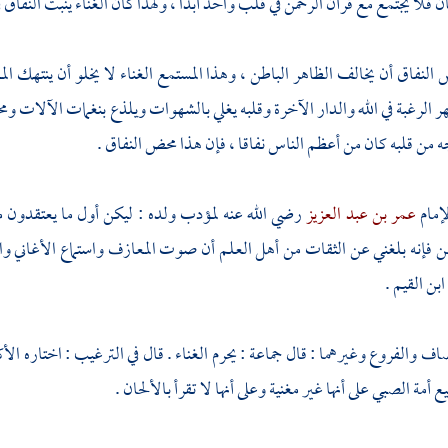
 فلا يجتمع مع قرآن الرحمن في قلب واحد أبدا ، ولهذا كان الغناء ينبت النفاق ف
النفاق أن يخالف الظاهر الباطن ، وهذا المستمع الغناء لا يخلو أن ينتهك ال
هر الرغبة في الله والدار الآخرة وقلبه يغلي بالشهوات ويلذع بنغمات الآلات وم
جه من قلبه كان من أعظم الناس نفاقا ، فإن هذا محض النفاق .
إمام
عمر بن عبد العزيز
رضي الله عنه لمؤدب ولده : ليكن أول ما يعتقدون 
فإنه بلغني عن الثقات من أهل العلم أن صوت المعازف واستماع الأغاني والله
ابن القيم
.
اف والفروع وغيرهما : قال جماعة : يحرم الغناء . قال في الترغيب : اختاره الأكث
ع أمة الصبي على أنها غير مغنية وعلى أنها لا تقرأ بالألحان .