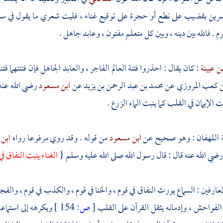
ين بقضيب على نطع أو حجرة على توقيع غناء ، فليت شعري ما يقول في سماع 
 . فالله بين دينه ، وبين كل متعلم مفتون ، وعابد جاهل .
ن عيينة
: كان يقال : احذروا فتنة العالم الفاجر ، والعابد الجاهل فإن فتنتهما 
ن كعب المروزي
عن
محمد بن عبد الرحمن بن يزيد
عن
ابن مسعود
رضي الله عنه أ
ت الإيمان في القلب كما ينبت الماء الزرع .
ثة اللهفان : وهو صحيح عن
ابن مسعود
من قوله . وقد روي مرفوعا رواه
ابن 
ضي الله عنه قال : قال رسول الله صلى الله عليه وسلم {
الغناء ينبت النفاق في
ارفين : السماع يورث النفاق في قوم ، والخنا في قوم ، والكذب في قوم ، والفج
لفواحش ، وإدمانه يثقل القرآن على القلب
[
ص:
154 ]
ويكرهه إلى استماعه