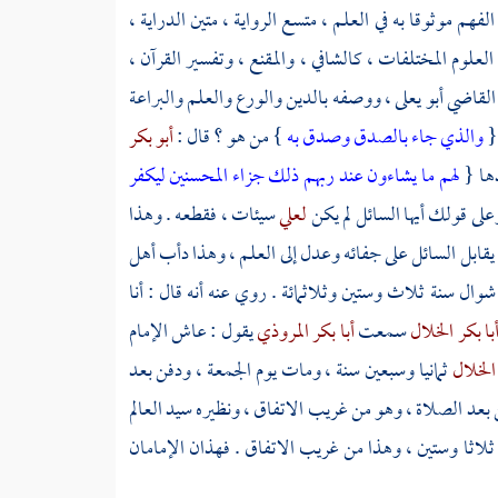
لفهم موثوقا به في العلم ، متسع الرواية ، متين الدراية ،
العلوم المختلفات ، كالشافي ، والمقنع ، وتفسير القرآن ،
م القاضي
أبو يعلى
، ووصفه بالدين والورع والعلم والبراعة
 {
والذي جاء بالصدق وصدق به
} من هو ؟ قال :
أبو بكر
دها {
لهم ما يشاءون عند ربهم ذلك جزاء المحسنين ليكفر
لى قولك أيها السائل لم يكن
لعلي
سيئات ، فقطعه . وهذا
يقابل السائل على جفائه وعدل إلى العلم ، وهذا دأب أهل
شوال سنة ثلاث وستين وثلاثمائة . روي عنه أنه قال : أنا
با بكر الخلال
سمعت
أبا بكر المروذي
يقول : عاش الإمام
 الخلال
ثمانيا وسبعين سنة ، ومات يوم الجمعة ، ودفن بعد
ن بعد الصلاة ، وهو من غريب الاتفاق ، ونظيره سيد العالم
لاثا وستين ، وهذا من غريب الاتفاق . فهذان الإمامان