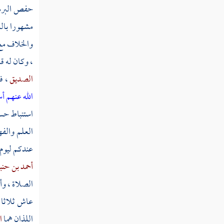
مطلب في هجر من أعلن بالمعاصي
حفص البر
مشهورا بالد
مطلب في بيان التجسس والنهي عنه
والخلاف م
، وكان له ق
مطلب للمسلم على المسلم أن يستر
الصديق
، ف
عورته
الله عنهم أ
استنباط حسن
مطلب في هجر من يدعو لأمر مضل
العلم والفه
عندكم ليوم 
مطلب في حظر انتفاء التسليم فوق
أحمد بن حن
ثلاثة
الصلاة ، وأ
عاش ثلاثا 
مطلب هل يزول الهجر المحرم
بالسلام
اللذان هما
ا