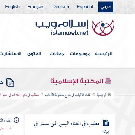
فيهما
عربي
Español
Deutsch
Français
English
مطلب في قوله صلى الله عليه وسلم لا يصلح
الكذب إلا في ثلاث
مطلب الزمار مؤذن الشيطان
الرئيسية
موسوعات
مقالات
الفتوى
الاستشارات
مطلب في حكم المطرب كالطنبور
والعود
المكتبة الإسلامية
كتب
مطلب في ذكر الخلاف في حظر الغناء
الرئيسية
غذاء الألباب في شرح منظومة الآداب
مطلب في ذكر الخلاف في حظر الغ
وإباحته
غذاء ال
مطلب في الغناء اليسير لمن يستتر في
السفاريني
بيته