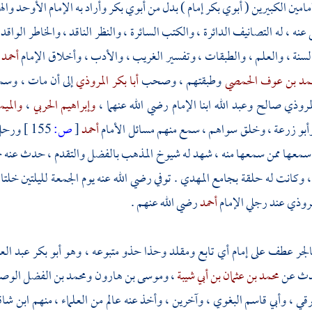
امين الكبيرين ( أبوي بكر إمام ) بدل من أبوي بكر وأراد به الإمام الأوحد والهم
عنه ، له التصانيف الدائرة ، والكتب السائرة ، والنظر الناقد ، والخاطر الواقد
لسنة ، والعلم ، والطبقات ، وتفسير الغريب ، والأدب ، وأخلاق الإمام
أحمد
مد بن عوف الحمصي
وطبقتهم ، وصحب
أبا بكر المروذي
إلى أن مات ، وس
لمروذي
صالح
وعبد الله
ابنا الإمام رضي الله عنهما ،
وإبراهيم الحربي
،
والميم
أبو زرعة
، وخلق سواهم ، سمع منهم مسائل الأمام
أحمد
[
ص:
155 ]
ورحل 
 سمعها ممن سمعها منه ، شهد له شيوخ المذهب بالفضل والتقدم ، حدث عنه ج
 وكانت له حلقة بجامع المهدي . توفي رضي الله عنه يوم الجمعة لليلتين خلتا
مروذي
عند رجلي الإمام
أحمد
رضي الله عنهم .
بالجر عطف على إمام أي تابع ومقلد وحذا حذو متبوعه ، وهو
أبو بكر عبد ال
دث عن
محمد بن عثمان بن أبي شيبة
،
وموسى بن هارون
ومحمد بن الفضل الوص
خرقي
،
وأبي قاسم البغوي
، وآخرين ، وأخذ عنه عالم من العلماء ، منهم
ابن شاق