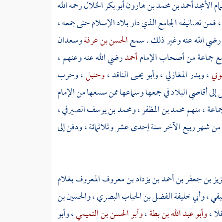
ام الأمجد
أحمد بن محمد بن هارون أبو بكر الخلال
رحمه الله
 ، فمن تصانيفه الجامع الذي دار بلاد الإسلام حتى جمعه ،
رضي الله عنه وغير ذلك . سمع
الحسن بن عرفة
وسعدان
مع جماعة من أصحاب الإمام
أحمد
رضي الله عنه وعنهم ،
وني
،
وبدر المغازلي
،
وأبو يحيى الناقد
،
وحنبل
،
وحرب
إلى أقاصي البلاد في جمعها وسماعها ممن سمعها من الإمام
ماعة ، منهم
محمد بن المظفر
،
ومحمد بن يوسف الصيرفي
،
 من شهر ربيع الآخر سنة إحدى عشر وثلاثمائة ، ودفن إلى
عزيز بن جعفر بن أحمد بن يزداد بن معروف المعروف بغلام
يفي
،
وأبي خليفة الفضل بن الحباب البصري
،
والحسين بن
لا
،
وأبو عبد الله بن بطة
،
وأبو الحسن بن التميمي
،
وأبو