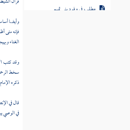
قرآن الشيطان
مطلب في وفود بني تميم
وأيضا أساس 
تنبيه أول من نطق بالشعر
فإنه متى أظ
الغناء وبهي
طبقات الشعراء
وقد كتب ال
مطلب في حظر الهجاء والمدح بالزور
سخط الرحمن 
ذكره الإمام
حكايات لطيفة
قال في الإنص
مطلب في وجوب كف الجوارح عن
في الوصي يبي
المحظور