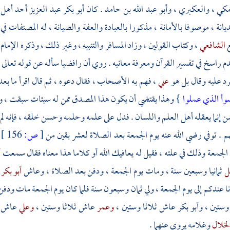
مكي
،
والعكبري
،
وأبو عبد الله بن حامد
. كان
أبو بكر عبد العزيز
أحد أهل ا
يانة ، موصوفا بالأمانة ، مذكورا بالعبادة والعفة والصيانة ، له المصنفات في 
ع
الشافعي
، وكتاب القولين ، وزاد المسافر والتنبيه ، وغير ذلك ، وذكره الإما
دم راسخ في تفسير القرآن ومعرفة معانيه . روي أن رافضيا سأله عن قوله تعالى
رد عليه وقال بل هو
علي
، فهم به الأصحاب ، فقال دعوه ، ثم قال اقرأ ما بع
سوأ الذي عملوا
} وهذا يقتضي أن يكون هذا المصدق ممن له سيئات سبقت ، وع
 إنما يعقله أهل العلم واللسان . فدل على علمه وحلمه وحسن خلقه ، فإنه لم 
م . توفي رضي الله عنه يوم الجمعة بعد الصلاة لعشر بقين من
[
ص:
156 ]
الجمعة وذلك في علته ، فقيل له يعافيك الله أو كلاما هذا معناه فقال سمعت
أ
بل
ثمانيا وسبعين سنة ، ومات يوم الجمعة ، ودفن بعد الصلاة ، وعاش
أبو بكر
نا عندكم إلى يوم الجمعة ، ولي ثمان وسبعون سنة فلما كان يوم الجمعة مات ودف
وستين ،
وأبو بكر
عاش ثلاثا وستين ،
وعمر
عاش ثلاثا وستين ،
وعلي
عاش ث
لخلال
وغلامه يروى عنهما .