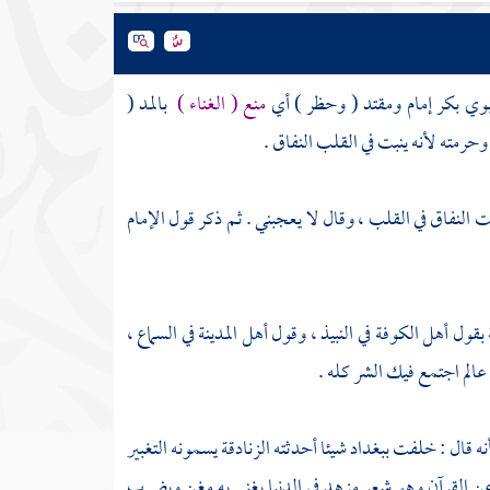
أبوي بكر إمام ومقتد ( وحظر ) أي
منع ( الغناء )
بالمد (
حرمته لأنه ينبت في القلب النفاق .
بت النفاق في القلب ، وقال لا يعجبني . ثم ذكر قول الإمام
 بقول أهل
الكوفة
في النبيذ ، وقول أهل
المدينة
في السماع ،
الم اجتمع فيك الشر كله .
أنه قال : خلفت
ببغداد
شيئا أحدثته الزنادقة يسمونه التغبير
د عن القرآن وهو شعر مزهد في الدنيا يغني به مغن ويضرب