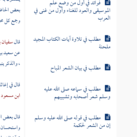
فوائد في أول من وضع علم
بعض الحاضر
الموسيقى والعود للغناء وأول من غنى في
العرب
وجمع كل محرم
مطلب في تلاوة آيات الكتاب المجيد
قال
سفيان ب
ملحنة
عن
سعيد ب
، والذكر ينب
مطلب في بيان الشعر المباح
قال في إغا
مطلب في سماعه صلى الله عليه
ابن مسعود
ر
وسلم شعر أصحابه وتشبيبهم
قال بعض الع
مطلب في قوله صلى الله عليه وسلم
إن من الشعر لحكمة
واستحسان ا