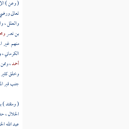
( وعن ) الإم
مطلب في التودد إلى الناس وأنه
مستحسن شرعا وطبعا
تعالى ورضي 
والعلل ، وا
مطلب في الأمر بالمعروف والنهي عن المنكر
بن نصر
ومح
منهم غير
ا
مطلب في كسر الدف
الكرماني
،
و
أحمد
، وممن
مطلب في عظم وزر المصورين وكسر
الصورة
وخلق كثير ،
جنب قبر
ال
مطلب في إتلاف آلة التنجيم والسحر
( ومقتد ) 
مطلب في ذكر ما ورد في تحريم الخمر
الخلال
، ح
عبد الله ال