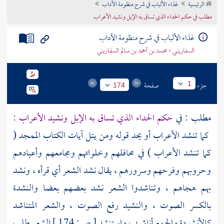
الرئيسية
غذاء الألباب في شرح منظومة الآداب
تراجم الأعلام
مطلب في حكم الحداء الذي تساق به الإبل ونشيد الأعراب
غذاء الألباب في شرح منظومة الآداب
السفاريني - محمد بن أحمد بن سالم السفاريني
جزء
صفحة
1
174
مطلب : في
حكم الحداء الذي تساق به الإبل ونشيد الأعراب :
كما تنشد
الأعراب
أو يحد قوله ومن يتل آيات الكتاب الممجد (
كما تنشد الأعراب ) في محافلهم وخلواتهم ومجامعهم وأعيادهم
وحروبهم وفرحهم وسرورهم ، يقال نشد الشعر أي قرأه ، ونشد
بهم هجاهم ، وتناشدوا الشعر نشد بعضهم بعضا والنشدة
بالكسر الصوت ، والنشيد رفع الصوت ، والشعر المتناشد
كالأنشودة والجمع أناشيد ، واستنشد
[
ص:
174 ]
الشعر طلب