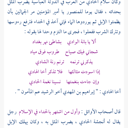
وكان
سلام الحادي
من
العرب
في الدولة العباسية يضرب المثل
بحدائه ، فقال يوما
للمنصور
يا أمير المؤمنين مر الجمالين بأن
يظمئوا الإبل ثم يوردوها الماء فإني آخذ في الحداء فترفع رءوسها
وتترك الشرب ففعلوا ، فجرى ما التزم وحدا لها بقوله :
ألا يا بانة الوادي بشاطئ نهر
بغداد
شجاني فيك صياح طروب فوق مياد
يذكرني ترنمه ترنم رنة الشادي
إذا اسودت مثالثها فلا تذكر أخا الهادي
وإن جاءت بنغمتها نسينا نغمة الحادي
أخا الهادي : " إبراهيم بن المهدي أخو الرشيد عم المأمون
" .
قال أصحاب الأوائل :
وأول من اشتهر بالحداء في الإسلام
رجل
يقال له
أنجشة الحادي
، يضرب المثل به ، وكان يهلك الإبل