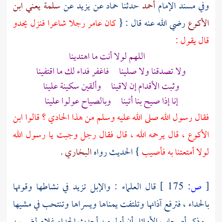
وفي مسند الإمام
أحمد
حدثنا
حماد
عن
يزيد
عن
سلمة يعني ابن
الأكوع
رضي الله عنه قال : {
كان
عامر
رجلا شاعرا فنزل يحدو
قال يقول :
اللهم لولا أنت ما اهتدينا
ولا تصدقنا ولا صلينا فاغفر فداء لك ما اقتفينا
وثبت الأقدام إن لاقينا وألقين سكينة علينا
إنا إذا صيح بنا أتينا وبالصياح عولوا علينا
فقال رسول الله صلى الله عليه وسلم من هذا الحادي ؟ قالوا
ابن
الأكوع
، قال يرحمه الله ، قال فقال رجل وجبت يا رسول الله
لولا أمتعتنا به فأصيب
} الحديث رواه
البخاري
.
[
ص:
175 ]
قال العلماء : والإبل تزيد في نشاطها وقوتها
بالحداء ، فترفع آذانها وتلتفت يمناها ويسراها وتنتحب في مشيها