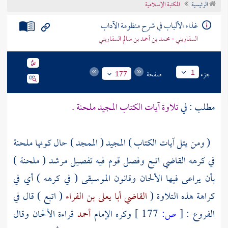
الرئيسية
المكتبة الإسلامية
تراجم الأعلام
غذاء الألباب في شرح منظومة الآداب
السفاريني - محمد بن أحمد بن سالم السفاريني
جزء
صفحة
1
177
مطلب : في
تلاوة آيات الكتاب المجيد ملحنة .
( ومن يتل آيات الكتاب ) المجيد ( الممجد ) حال كونها ملحنة
في كرهه القاضي اتبع وفصل قوم فيه تفصيل مرشد ( ملحنة )
بأن يراعى فيها الألحان وقانون الموسيقى ( في كرهه ) أي في
كراهة هذه التلاوة (
القاضي أبا يعلى بن الفراء
( اتبع ) قال في
الفروع :
[
ص:
177 ]
وكره الإمام
أحمد
قراءة الألحان وقال