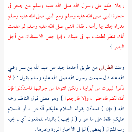
رجلا اطلع على رسول الله صلى الله عليه وسلم من جحر في
حجرة النبي صلى الله عليه وسلم ومع النبي صلى الله عليه وسلم
مدراة يحك بها رأسه ، فقال النبي صلى الله عليه وسلم لو علمت
أنك تنظر لطعنت بها في عينك ، إنما جعل الاستئذان من أجل
البصر
} .
وعند
الطبراني
من طريق أحدها جيد عن
عبد الله بن بسر
رضي
الله عنه قال سمعت رسول الله صلى الله عليه وسلم يقول : {
لا
تأتوا البيوت من أبوابها ، ولكن ائتوها من جوانبها فاستأذنوا فإن
أذن لكم فادخلوا ، وإلا فارجعوا
} وهو معنى قول
الناظم
رحمه
الله ( فإن ) استأذن بقوله السلام عليكم أأدخل ، أو السلام
عليكم فقط على ما هو و ( لم يجب ) بالبناء للمفعول أي لم يجبه
رب المنزل ( يمضي ) لما في الأخبار المارة وغيرها .