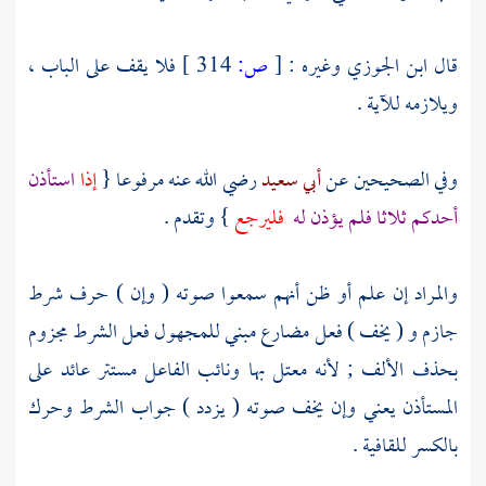
قال
ابن الجوزي
وغيره :
[
ص:
314 ]
فلا يقف على الباب ،
ويلازمه للآية .
وفي الصحيحين عن
أبي سعيد
رضي الله عنه مرفوعا {
إذا
استأذن
أحدكم ثلاثا فلم يؤذن له
فليرجع
} وتقدم .
والمراد إن علم أو ظن أنهم سمعوا صوته ( وإن ) حرف شرط
جازم و ( يخف ) فعل مضارع مبني للمجهول فعل الشرط مجزوم
بحذف الألف ; لأنه معتل بها ونائب الفاعل مستتر عائد على
المستأذن يعني وإن يخف صوته ( يزدد ) جواب الشرط وحرك
بالكسر للقافية .