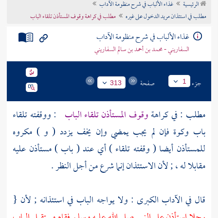
الرئيسية
غذاء الألباب في شرح منظومة الآداب
تراجم الأعلام
مطلب في استئذان مريد الدخول على غيره
مطلب في كراهة وقوف المستأذن تلقاء الباب
غذاء الألباب في شرح منظومة الآداب
السفاريني - محمد بن أحمد بن سالم السفاريني
جزء
صفحة
1
313
مطلب : في كراهة
وقوف المستأذن تلقاء الباب
: ووقفته تلقاء
باب وكوة فإن لم يجب يمضي وإن يخف يزدد ( و ) مكروه
للمستأذن أيضا ( وقفته تلقاء ) أي عند ( باب ) مستأذن عليه
مقابلا له ، ; لأن الاستئذان إنما شرع من أجل النظر .
قال في الآداب الكبرى : ولا يواجه الباب في استئذانه ; لأن {
رجلا استأذن على النبي صلى الله عليه وسلم فقام مستقبل الباب