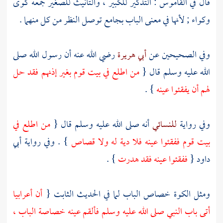
قال في القاموس : التذكير للكبير ، والتأنيث للصغير جمعه كوى
وكواء ; لأنها في معنى الباب بجامع توصل النظر من كل منهما .
وفي الصحيحين عن
أبي هريرة
رضي الله عنه أن رسول الله صلى
الله عليه وسلم قال {
من اطلع في بيت قوم بغير إذنهم فقد حل
لهم أن يفقئوا عينه
} .
وفي رواية
للنسائي
أنه صلى الله عليه وسلم قال {
من اطلع في
بيت قوم ففقئوا عينه فلا دية له ولا قصاص
} . وفي رواية
أبي
داود
{
ففقئوا عينه فقد هدرت
} .
ومثل الكوة خصاص الباب لما في الحديث الثابت {
أن أعرابيا
أتى باب النبي صلى الله عليه وسلم فألقم عينه خصاصة الباب ،