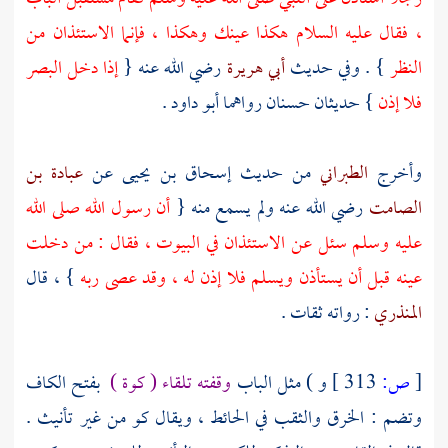
، فقال عليه السلام هكذا عينك وهكذا ، فإنما الاستئذان من
النظر
} . وفي حديث
أبي هريرة
رضي الله عنه {
إذا دخل البصر
فلا إذن
} حديثان حسنان رواهما
أبو داود
.
وأخرج
الطبراني
من حديث
إسحاق بن يحيى
عن
عبادة بن
الصامت
رضي الله عنه ولم يسمع منه {
أن رسول الله صلى الله
عليه وسلم سئل عن الاستئذان في البيوت ، فقال : من دخلت
عينه قبل أن يستأذن ويسلم فلا إذن له ، وقد عصى ربه
} ، قال
المنذري
: رواته ثقات .
[
ص:
313 ]
و ) مثل الباب
وقفته تلقاء ( كوة )
بفتح الكاف
وتضم : الخرق والثقب في الحائط ، ويقال كو من غير تأنيث .