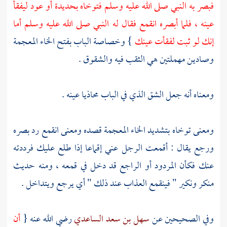
فبصر به النبي صلى الله عليه وسلم فتوخاه بحديدة أو عود ليفقأ
عينه ، فلما أبصره انقمع فقال له النبي صلى الله عليه وسلم أما
إنك لو ثبت لفقأت عينك
} وخصاصة الباب بفتح الخاء المعجمة
وصادين مهملتين هي الثقب فيه والشقوق .
ومعناه أنه جعل الشق الذي في الباب محاذيا عينه .
ومعنى توخاه بتشديد الخاء المعجمة قصده ومعنى انقمع رد بصره
ورجع يقال : أقمعت الرجل عني إقماعا إذا طلع عليك فرددته
عنك فكأن المردود أو الراجع قد دخل في قمعه ، ومنه حديث
منكر ونكير " فينقمع العذاب عند ذلك " أي يرجع ويتداخل .
وفي الصحيحين عن
سهل بن سعد الساعدي
رضي الله عنه {
أن